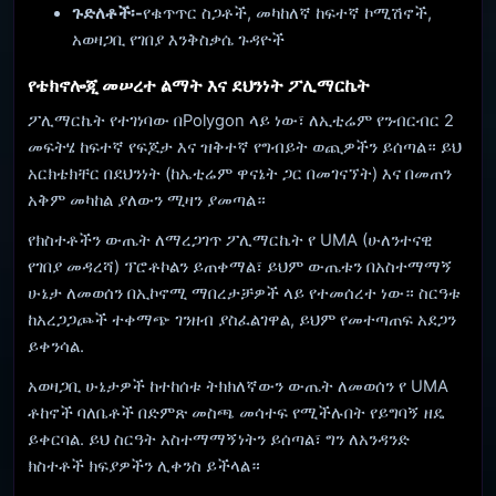
ጉድለቶች፡-
የቁጥጥር ስጋቶች, መካከለኛ ከፍተኛ ኮሚሽኖች,
አወዛጋቢ የገበያ እንቅስቃሴ ጉዳዮች
የቴክኖሎጂ መሠረተ ልማት እና ደህንነት ፖሊማርኬት
ፖሊማርኬት የተገነባው በPolygon ላይ ነው፣ ለኢቲሬም የንብርብር 2
መፍትሄ ከፍተኛ የፍጆታ እና ዝቅተኛ የግብይት ወጪዎችን ይሰጣል። ይህ
አርክቴክቸር በደህንነት (ከኤቲሬም ዋናኔት ጋር በመገናኘት) እና በመጠን
አቅም መካከል ያለውን ሚዛን ያመጣል።
የክስተቶችን ውጤት ለማረጋገጥ ፖሊማርኬት የ UMA (ሁለንተናዊ
የገበያ መዳረሻ) ፕሮቶኮልን ይጠቀማል፣ ይህም ውጤቱን በአስተማማኝ
ሁኔታ ለመወሰን በኢኮኖሚ ማበረታቻዎች ላይ የተመሰረተ ነው። ስርዓቱ
ከአረጋጋጮች ተቀማጭ ገንዘብ ያስፈልገዋል, ይህም የመተጣጠፍ አደጋን
ይቀንሳል.
አወዛጋቢ ሁኔታዎች ከተከሰቱ ትክክለኛውን ውጤት ለመወሰን የ UMA
ቶከኖች ባለቤቶች በድምጽ መስጫ መሳተፍ የሚችሉበት የይግባኝ ዘዴ
ይቀርባል. ይህ ስርዓት አስተማማኝነትን ይሰጣል፣ ግን ለአንዳንድ
ክስተቶች ክፍያዎችን ሊቀንስ ይችላል።