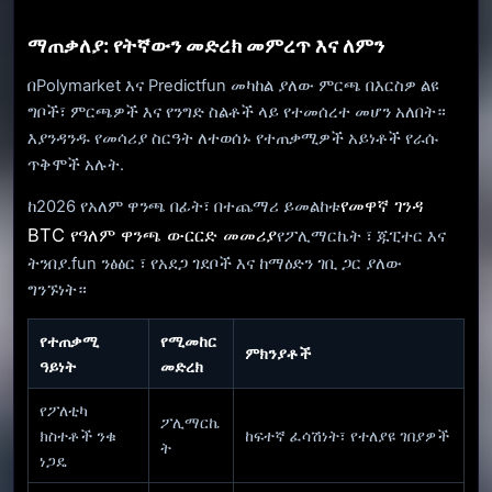
ማጠቃለያ: የትኛውን መድረክ መምረጥ እና ለምን
በPolymarket እና Predictfun መካከል ያለው ምርጫ በእርስዎ ልዩ
ግቦች፣ ምርጫዎች እና የንግድ ስልቶች ላይ የተመሰረተ መሆን አለበት።
እያንዳንዱ የመሳሪያ ስርዓት ለተወሰኑ የተጠቃሚዎች አይነቶች የራሱ
ጥቅሞች አሉት.
የመዋኛ ገንዳ
ከ2026 የአለም ዋንጫ በፊት፣ በተጨማሪ ይመልከቱ
BTC የዓለም ዋንጫ ውርርድ መመሪያ
የፖሊማርኬት ፣ ጁፒተር እና
ትንበያ.fun ንፅፅር ፣ የአደጋ ገደቦች እና ከማዕድን ገቢ ጋር ያለው
ግንኙነት።
የተጠቃሚ
የሚመከር
ምክንያቶች
ዓይነት
መድረክ
የፖለቲካ
ፖሊማርኬ
ክስተቶች ንቁ
ከፍተኛ ፈሳሽነት፣ የተለያዩ ገበያዎች
ት
ነጋዴ