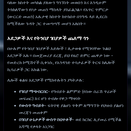
ባለው ክስተት መካከል ያለውን ግንኙነት መወሰን እና እንዲሁም
ትክክለኛውን የቦታ መጠን ማስላት ያስፈልጋል። የአጥር ጥምርታ
(ውርርድ መጠን) አሉታዊ ክስተት ከተከሰተ በንግዱ ላይ ሊደርስ
ከሚችለው ጉዳት ጋር ተመጣጣኝ መሆን አለበት።
አደጋዎች እና የትንበያ ገበያዎች ጨለማ ጎን
በሁሉም የትንበያ ገበያዎች እድሎች ፣ ሊታወቁ የሚገባቸው ጉልህ
አደጋዎች አሉ። በመጀመሪያ ደረጃ, ይህ የዜሮ ድምር ጨዋታ ነው -
የመድረክ ኮሚሽኖች ሲቀነሱ, የአንዳንድ ተሳታፊዎች ትርፍ ከሌሎች
ኪሳራዎች ጋር እኩል ነው.
ሌሎች ቁልፍ አደጋዎች የሚከተሉትን ያካትታሉ:
የገበያ ማጭበርበር
- የግብይት ልምምድ (የሰው ሰራሽ ጥራዞች
መፍጠር) እና ሆን ተብሎ የዋጋ ማዛባት
የውስጥ ግብይት
- ፍትሃዊ ያልሆነ ጥቅም ለማግኘት የህዝብ ያልሆነ
መረጃን መጠቀም
በገበያ ሁኔታዎች ውስጥ ስህተቶች
- ወደ ክርክር ሊያመራ የሚችል
አሻሚ የቃላት አነጋገር