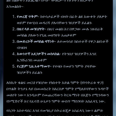
ልዩ ስልቶችን ይፈልጋል። በጣም ውጤታማ የሆኑትን ዘዴዎችን
እንመልከት-
የመረጃ ጥቅም
- ከተሳታፊዎች ብዛት በፊት ልዩ እውቀት ያለዎት
ወይም የውሂብ መዳረሻ ያሉባቸውን ገበያዎች ይፈልጉ
በዜና ላይ መገበያየት
- በዜና መልክ እና በዋጋው ሙሉ ነጸብራቅ
መካከል ያለውን የጊዜ መዘግየት አጠቃቀም
በመድረኮች መካከል ዳኝነት
- ለተመሳሳይ ክስተቶች የዋጋ ልዩነቶች
ብዝበዛ
እውነተኛ አደጋዎችን መከላከል
- የትንበያ ገበያዎችን እንደ
ኢንሹራንስ መጠቀም
የረጅም ጊዜ አቀማመጥ
- የተዛቡ የመሆን ግምት ያላቸው
ገበያዎችን ይፈልጉ
ለስኬት ቁልፍ መርህ የገበያው የክስተት እድል ግምት (የኮንትራቱ ዋጋ)
በጥልቅ ትንታኔ ላይ በመመስረት ከእርስዎ ግምት የሚለይባቸውን ጉዳዮች
መለየት ነው። እንዲሁም የመጨረሻውን ትርፋማነት በእጅጉ የሚጎዳውን
የኮሚሽኖች እና የፈሳሽ ሁኔታን ግምት ውስጥ ማስገባት አስፈላጊ ነው.
የስጋት አስተዳደር እንደ የመግቢያ ስትራቴጂዎ አስፈላጊ ነው። ልምድ