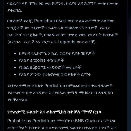
ባህሪያት ላይ በማተኮር ወደ ቻይንኛ, ኮሪያኛ እና ጃፓንኛ ሙሉ በሙሉ
ያቀርባል.
በሁለተኛ ደረጃ, Predictfun በእስያ ውስጥ ልዩ ጠቀሜታ ላላቸው
ዝግጅቶች ልዩ ገበያዎችን ይፈጥራል-የክልላዊ ምርጫዎች, የእስያ
ክሪፕቶፕ ፕሮጀክቶች, በክልሉ ውስጥ ታዋቂ የሆኑ የስፖርት ክስተቶች
(ለምሳሌ, ዶታ 2 እና የሊግ ኦፍ Legends ውድድሮች).
ከቻይና የኢኮኖሚ ፖሊሲ ጋር የተያያዙ ገበያዎች
የእስያ altcoins ትንበያዎች
የክልል eSports ውድድሮች ውጤቶች
የእስያ ምንጭ የቴክኖሎጂ ፕሮጀክቶች ልማት
ይህ የአቀማመጥ ስልት Predictfun በምዕራባውያን ተወዳዳሪዎች
ያልተጠበቀ ቦታ እንዲይዝ እና የበለጠ ታማኝ ማህበረሰብ እንዲገነባ
ያስችለዋል።
የተጠቃሚ ፍልሰት እና ቶኬኖሚክስ ከተቻለ ማግኛ በኋላ
Probable by Predictfunን ማግኘት በ BNB Chain ስነ-ምህዳር
ውስጥ ትልቅ ክስተት ነበር። የተጠቃሚ ፍልሰት በተራቀቀ ነጥቦች እና