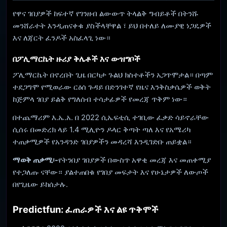
የዋና ገበያዎች ከፍተኛ የገንዘብ ልውውጥ ትላልቅ ግብይቶች በትንሹ
መንሸራተት እንዲጠናቀቁ ያስችላቸዋል ፣ ይህ በተለይ ለሙያዊ ነጋዴዎች
እና ለጃርት ፈንዶች አስፈላጊ ነው።
በፖሊማርኬት ዙሪያ ቅሌቶች እና ውዝግቦች
ፖሊማርኬት በኖረበት ጊዜ በርካታ ጉልህ ክስተቶችን አጋጥሞታል። በጣም
ተደጋግሞ የሚወራው ርዕሰ ጉዳይ በድንገተኛ የዜና እንቅስቃሴዎች ወቅት
ከጅምላ ገበያ ይልቅ የግለሰብ ተሳታፊዎች የመረጃ ጥቅም ነው።
በተጨማሪም እ.ኤ.አ. በ 2022 ሲኤፍቲሲ ተገቢው ፈቃድ ሳይኖራቸው
ሲሰሩ በመድረክ ላይ 1.4 ሚሊዮን ዶላር ቅጣት ጣለ እና የአሜሪካ
ተጠቃሚዎች የአንዳንድ ገበያዎችን መዳረሻ እንዲገድቡ ጠይቋል።
ማወቅ ጠቃሚ፡-
የትንበያ ገበያዎች በውስጥ አዋቂ መረጃ እና መጠቀሚያ
የተጋለጡ ናቸው። ያልተጠበቁ የገበያ መፍታት እና የሁኔታዎች ለውጦች
በየጊዜው ይከሰታሉ.
Predictfun: ፈጠራዎች እና ልዩ ጥቅሞች