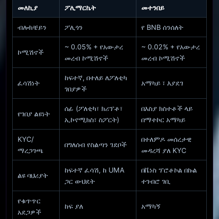
መለኪያ
ፖሊማርኬት
መተንበይ
ብሎክቼይን
ፖሊጎን
የ BNB ሰንሰለት
~ 0.05% + የአውታረ
~ 0.02% + የአውታረ
ኮሚሽኖች
መረብ ኮሚሽኖች
መረብ ኮሚሽኖች
ከፍተኛ, በተለይ ለፖለቲካ
ፈሳሽነት
አማካይ ፣ እያደገ
ገበያዎች
ሰፊ (ፖለቲካ፣ ክሪፕቶ፣
በእስያ ክስተቶች ላይ
የገበያ ልዩነት
ኢኮኖሚክስ፣ ስፖርት)
በማተኮር አማካይ
KYC/
በተለምዶ መሰረታዊ
በግለሰብ የስልጣን ገደቦች
ማረጋገጫ
መዳረሻ ያለ KYC
ከፍተኛ ፈሳሽ, ከ UMA
በቬነስ ፕሮቶኮል በኩል
ልዩ ባህሪያት
ጋር ውህደት
ተገብሮ ገቢ
የቁጥጥር
ከፍ ያለ
አማካኝ
አደጋዎች