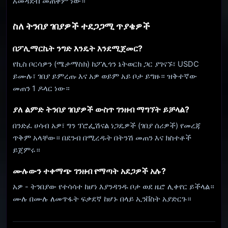
አመዳደብ መጠቀም ነው።
ስለ ትንበያ ገበያዎች ተደጋጋሚ ጥያቄዎች
በፖሊማርኬት ንግድ እንዴት እንደሚጀመር?
የኪስ ቦርሳዎን (ሜታማስክ) ከፖሊጎን ኔትወርክ ጋር ያገናኙ፣ USDC
ይሙሉ፣ ገበያ ይምረጡ እና አዎ ወይም አይ ቦታ ይግዙ። ዝቅተኛው
መጠን 1 ዶላር ነው።
ያለ ልምድ ትንበያ ገበያዎች ውስጥ ገንዘብ ማግኘት ይቻላል?
በንድፈ ሀሳብ አዎ፣ ግን ፕሮፌሽናል ነጋዴዎች (ገበያ ሰሪዎች) የመረጃ
ጥቅም አላቸው። በደንብ በሚረዱት በትንሽ መጠን እና ክስተቶች
ይጀምሩ።
ሙሉውን ተቀማጭ ገንዘብ የማጣት አደጋዎች አሉ?
አዎ - ትንበያው የተሳሳተ ከሆነ እያንዳንዱ ቦታ ወደ ዜሮ ሊቀየር ይችላል።
ሙሉ በሙሉ ለመጥፋት ፍቃደኛ ከሆኑ በላይ ኢንቨስት አያድርጉ።