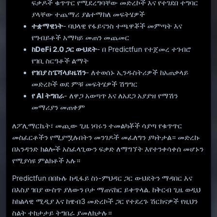
ፍቃዶች ቁጥጥር የሚደረግባቸው መድረኮች እና የተገደበ ተግባር
ያላቸው ተጨማሪ ያልተማከለ መፍትሄዎች
ተቋማዊነት
- ባህላዊ የፋይናንስ ተጫዋቾች መምጣት እና
የግብይቶች አማካይ መጠን መጨመር
ከDeFi 2.0 ጋር ውህደት
- በ Predictfun የተጀመረ ተገብሮ
የገቢ ስርዓቶች ልማት
የገበያ ስፔሻላይዜሽን
- ለተወሰኑ ኢንዱስትሪዎች ከአጠቃላይ
መድረኮች ወደ ምቹ መፍትሄዎች ሽግግር
የ AI ትግበራ
- ለዋጋ አወጣጥ እና ለአደጋ አያያዝ የማሽን
መማሪያን መጠቀም
ለፖሊማርኬት፣ መጪው ጊዜ ነባሩን ተመልካቾች ሳያጣ የቁጥጥር
መስፈርቶችን የሚያሟሉበትን መንገዶች መፈለግን ያካትታል። መድረኩ
በአንዳንድ ክልሎች አስፈላጊውን ፍቃድ ለማግኘት እየተንቀሳቀሰ መሆኑን
የሚያሳዩ ምልክቶች አሉ።
Predictfun በበኩሉ ከዲፋይ ስነ-ምህዳር ጋር ውህደትን ማዳበር እና
በእስያ ገበያ ውስጥ ያለውን ቦታ ማጠናከር ይቀጥላል. ከቅርብ ጊዜ ወዲህ
ከክልላዊ ሚዲያ እና ከዌብ3 መድረኮች ጋር የተደረጉ ሽርክናዎች የዚህን
ስልት ተከታታይ ትግበራ ያመለክታሉ።