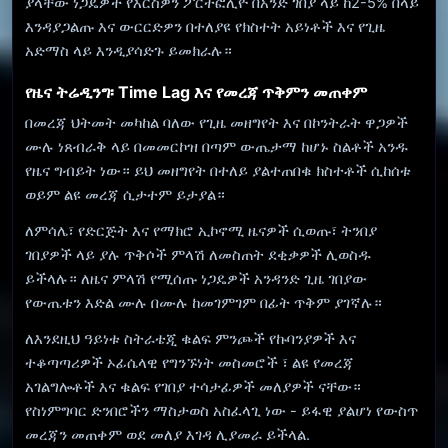
ያላቸው ነጋዴዎች የእርስዎን ፖርትፎሊዮ በአንድ ገበያ ላይ ከ2-5% በላይ
እንዳያጋልጡ እና ውርርድዎን በተለያዩ የክስተት አይነቶች እና የጊዜ
አድማስ ላይ እንዲያሳድጉ ይመክራሉ።
የዜና ትሬዲንግ፡ Time Lag እና የመረጃ ጥቅምን መጠቀም
በመረጃ ህትመት መካከል ባለው የጊዜ መዘግየት እና በኮንትራት ዋጋዎች
ሙሉ ነጸብራቅ ላይ በመመርኮዝ በጣም ውጤታማ ከሆኑ ስልቶች አንዱ
የዜና ግብይት ነው። ይህ መዘግየት በተለይ ያልተጠበቁ ክስተቶች ሲከሰቱ
ወይም ልዩ መረጃ ሲታተም ይታያል።
ለምሳሌ፣ የድርጅት እና የማክሮ ኢኮኖሚ ዜናዎች ሲወጡ፣ ትንበያ
ገበያዎች ላይ ያሉ ጥቅሶች ምላሽ ለመስጠት ደቂቃዎች ሊወስዱ
ይችላሉ። ለዜና ምላሽ የሚሰጡ ነጋዴዎች አንዳንድ ጊዜ ገበያው
የውጤቱን እድል ሙሉ በሙሉ ከመገምገም በፊት ጥቅም ያገኛሉ።
ለእንደዚህ ዓይነቱ ስትራቴጂ ቁልፍ ምንጮች የኩባንያዎች እና
ተቆጣጣሪዎች ኦፊሴላዊ የግንኙነት መስመሮች ፣ ልዩ የመረጃ
አገልግሎቶች እና ቁልፍ የገበያ ተሳታፊዎች መለያዎች ናቸው።
የስነምግባር ድንበሮችን ማስታወስ አስፈላጊ ነው - ይፋዊ ያልሆነ የውስጥ
መረጃን መጠቀም ወደ መለያ እገዳ ሊያመራ ይችላል.