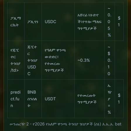
~
አሸናፊ፣ቡድኖ
0.
ፖሊማ
$
ፖሊጎን
USDC
ች፣የጥሎ ማለፍ
0
ርኬት
1
ግጥሚያዎች
5
%
ጁፒተ
~
የጁፒ
የዓለም ዋንጫ
ር
$
ተር
ውድድር፣
ትንበያ
~0.3%
0.
ትንበያ
የተመረጡ
USD
1
/td>
ግጥሚያዎች
C
0
ኤ
predi
BNB
ዥ
የተመረጡት
$
ct.fu
ሰንሰለ
USDT
ያ
ግጥሚያዎች
1
n
ት
።
%
ሠንጠረዥ 2 - የ2026 የአለም ዋንጫ ትንበያ ገበያዎች (ሰኔ) እ.ኤ.አ. bet