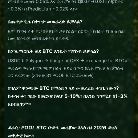
የግብይቱ መጠን 0.05% እና ጋዝ ፖሊጎን ($0.01-0.03)። በጁፒተር
~0.3%፣ በ Predict.fun ~0.02% ላይ።
በጨዋታ ጊዜ በቀጥታ መወራረድ ይቻላል?
አዎ፣ የኮንትራቱ ዋጋ በቅጽበት ይቀየራል። ስርጭቱ ከበፊቱ የበለጠ ሰፊ
ነው፡ ከ2-5% መንሸራተትን ይፍቀዱ
ከፖሊማርኬት ወደ BTC እንዴት ማሸነፍ ይቻላል?
USDC ከ Polygon → bridge or CEX → exchange for BTC።
ወደ ልውውጡ ከማዛወርዎ በፊት አድራሻውን ከኤኤምኤል አገልግሎት
ጋር ያረጋግጡ (አንቀጽ 31 POOL BTC ይመልከቱ)
በዓለም ዋንጫው BTC በማዕድን ላይ መወራረድ ተገቢ ነውን?
ከተሳተፉ፣ ገደቡ ከወርሃዊ ክፍያ 5-10%፣ በአንድ ግጥሚያ ከ1-3%
አይበልጥም።
ደራሲ: POOL BTC ቡድን. መረጃው እስከ ሰኔ 2026 ድረስ
ወቅታዊ ነው።