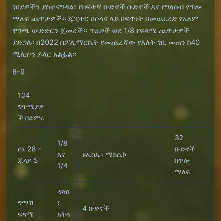
ገበያዎችን ያስተናግዳል፣ የከፍተኛ ቡድኖች ቡድኖች እና የግለሰብ የጥሎ
ማለፍ ጨዋታዎች። ጁፒተር በሶላና ላይ በፍጥነት በመወራረድ የአለም
ዋንጫ ውድድርን ጀመረች። ጥራዞች ወደ 1/8 የፍጻሜ ጨዋታዎች
ያድጋሉ፡ በ2022 በፖሊማርኬት የመጨረሻው የእለት ገቢ መጠን ከ40
ሚሊዮን ዶላር አልፏል።
8-9
104
ግጥሚያዎ
ች በድምሩ
32
1/8
ሰኔ 28 -
ቡድኖች
እና
ዩኤስኤ፣ ሜክሲኮ
ጁላይ 5
በጥሎ
1/4
ማለፍ
ዳላስ
ግማሽ
፣
4 ቡድኖች
ፍጻሜ
አትላ