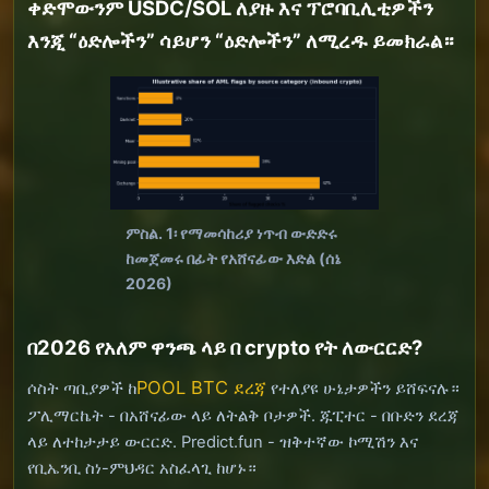
ቀድሞውንም USDC/SOL ለያዙ እና ፕሮባቢሊቲዎችን
እንጂ “ዕድሎችን” ሳይሆን “ዕድሎችን” ለሚረዱ ይመክራል።
ምስል. 1፡ የማመሳከሪያ ነጥብ ውድድሩ
ከመጀመሩ በፊት የአሸናፊው እድል (ሰኔ
2026)
በ2026 የአለም ዋንጫ ላይ በ crypto የት ለውርርድ?
POOL BTC ደረጃ
ሶስት ጣቢያዎች ከ
የተለያዩ ሁኔታዎችን ይሸፍናሉ።
ፖሊማርኬት - በአሸናፊው ላይ ለትልቅ ቦታዎች. ጁፒተር - በቡድን ደረጃ
ላይ ለተከታታይ ውርርድ. Predict.fun - ዝቅተኛው ኮሚሽን እና
የቢኤንቢ ስነ-ምህዳር አስፈላጊ ከሆኑ።