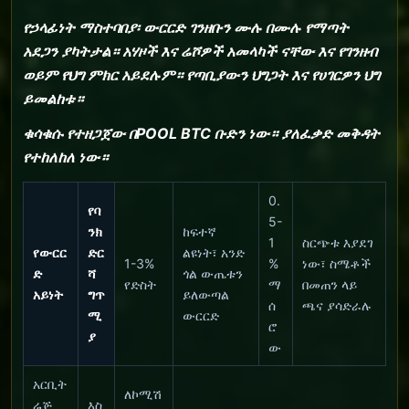
የኃላፊነት ማስተባበያ፡ ውርርድ ገንዘቡን ሙሉ በሙሉ የማጣት
አደጋን ያካትታል። አሃዞች እና ሬሾዎች አመላካች ናቸው እና የገንዘብ
ወይም የህግ ምክር አይደሉም። የጣቢያውን ህግጋት እና የሀገርዎን ህግ
ይመልከቱ።
ቁሳቁሱ የተዘጋጀው በPOOL BTC ቡድን ነው። ያለፈቃድ መቅዳት
የተከለከለ ነው።
0.
የባ
5-
ንክ
ከፍተኛ
1
ስርጭቱ እያደገ
የውርር
ድር
ልዩነት፣ አንድ
1-3%
%
ነው፣ ስሜቶች
ድ
ሻ
ጎል ውጤቱን
የድስት
ማ
በመጠን ላይ
አይነት
ግጥ
ይለውጣል
ሰ
ጫና ያሳድራሉ
ሚ
ውርርድ
ሮ
ያ
ው
አርቢት
ለኮሚሽ
ሬጅ
እስ