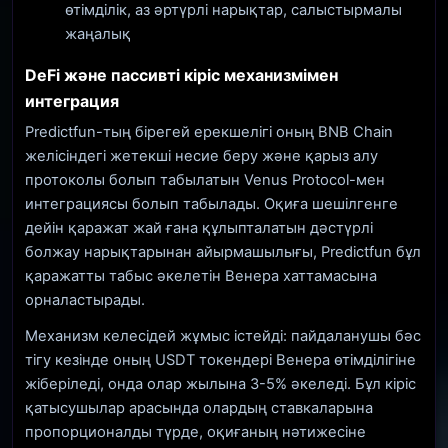
өтімділік, аз әртүрлі нарықтар, салыстырмалы
жаңалық
DeFi және пассивті кіріс механизмімен
интеграция
Predictfun-тың бірегей ерекшелігі оның BNB Chain
желісіндегі жетекші несие беру және қарыз алу
протоколы болып табылатын Venus Protocol-мен
интеграциясы болып табылады. Оқиға шешілгенге
дейін қаражат жай ғана құлыпталатын дәстүрлі
болжау нарықтарынан айырмашылығы, Predictfun бұл
қаражатты табыс әкелетін Венера хаттамасына
орналастырады.
Механизм келесідей жұмыс істейді: пайдаланушы бәс
тігу кезінде оның USDT токендері Венера өтімділігіне
жіберіледі, онда олар жылына 3-5% әкеледі. Бұл кіріс
қатысушылар арасында олардың ставкаларына
пропорционалды түрде, оқиғаның нәтижесіне