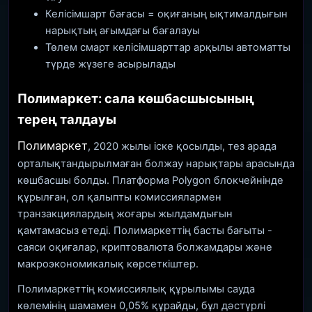
Келісімшарт бағасы = оқиғаның ықтималдығын
нарықтың ағымдағы бағалауы
Төлем смарт келісімшарттар арқылы автоматты
түрде жүзеге асырылады
Полимаркет: сала көшбасшысының
терең талдауы
Полимаркет
, 2020 жылы іске қосылды, тез арада
орталықтандырылмаған болжау нарықтары арасында
көшбасшы болды. Платформа Polygon блокчейнінде
құрылған, ол қалыпты комиссиялармен
транзакциялардың жоғары жылдамдығын
қамтамасыз етеді. Полимаркеттің басты бағыты -
саяси оқиғалар, криптовалюта болжамдары және
макроэкономикалық көрсеткіштер.
Полимаркеттің комиссиялық құрылымы сауда
көлемінің шамамен 0,05% құрайды, бұл дәстүрлі