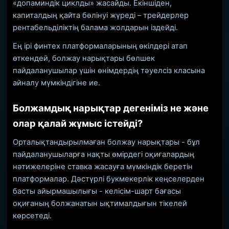
«допаминдік циклды» жасайды. Екіншіден,
капиталдың қайта бөлінуі жүреді – трейдерлер
рентабельділіктің балама жолдарын іздейді.
Ең ірі финтех платформаларының өкілдері атап
өткендей, болжау нарықтары бөлшек
пайдаланушылар үшін өнімдердің тәуелсіз класына
айналу мүмкіндігіне ие.
Болжамдық нарықтар дегеніміз не және
олар қалай жұмыс істейді?
Орталықтандырылмаған болжау нарықтары - бұл
пайдаланушыларға нақты өмірдегі оқиғалардың
нәтижелеріне ставка жасауға мүмкіндік беретін
платформалар. Дәстүрлі букмекерлік кеңселерден
басты айырмашылығы - келісім-шарт бағасы
оқиғаның болжанатын ықтималдығын тікелей
көрсетеді.