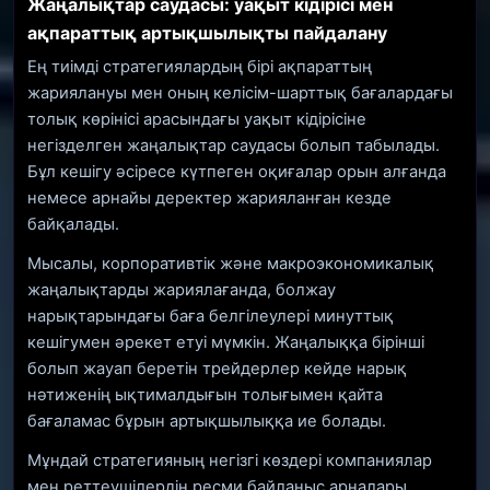
Жаңалықтар саудасы: уақыт кідірісі мен
ақпараттық артықшылықты пайдалану
Ең тиімді стратегиялардың бірі ақпараттың
жариялануы мен оның келісім-шарттық бағалардағы
толық көрінісі арасындағы уақыт кідірісіне
негізделген жаңалықтар саудасы болып табылады.
Бұл кешігу әсіресе күтпеген оқиғалар орын алғанда
немесе арнайы деректер жарияланған кезде
байқалады.
Мысалы, корпоративтік және макроэкономикалық
жаңалықтарды жариялағанда, болжау
нарықтарындағы баға белгілеулері минуттық
кешігумен әрекет етуі мүмкін. Жаңалыққа бірінші
болып жауап беретін трейдерлер кейде нарық
нәтиженің ықтималдығын толығымен қайта
бағаламас бұрын артықшылыққа ие болады.
Мұндай стратегияның негізгі көздері компаниялар
мен реттеушілердің ресми байланыс арналары,