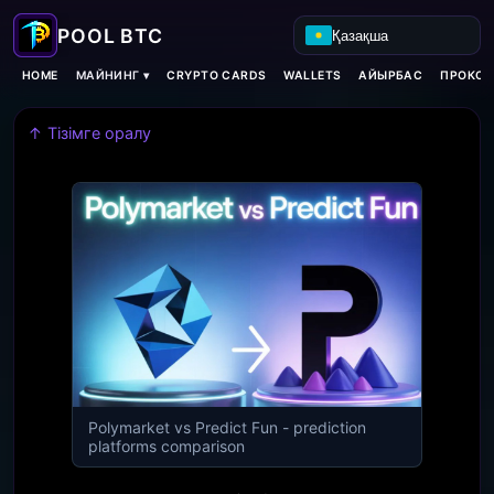
Қазақша
МАЙНИНГ ▾
HOME
CRYPTO CARDS
WALLETS
АЙЫРБАС
ПРОКСИ
↑ Тізімге оралу
Polymarket vs Predict Fun - prediction
platforms comparison