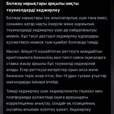
Болжау нарықтары арқылы нақты
тәуекелдерді хеджирлеу
Болжау нарықтары тек алыпсатарлық үшін ғана емес,
сонымен қатар нақты іскерлік және қаржылық
тәуекелдерді хеджирлеу үшін де пайдаланылуы
мүмкін. Бұл тәсіл дәстүрлі хеджирлеу құралдары
қолжетімсіз немесе тым қымбат болғанда тиімді.
Мысал: Әлеуетті күшейтілген реттеуге алаңдайтын
криптовалюта бизнесінің иесі тиісті саяси оқиғаларға
ставка жасау арқылы бұл тәуекелді хеджирлей
алады. Егер реттеуші өзгерістер орын алса және
бизнеске теріс әсер етсе, бәс тігуден түскен ұтыстар
шығындарды ішінара өтейді.
Тиімді хеджирлеу үшін хеджирленетін тәуекел мен
платформада қолжетімді оқиға арасындағы
корреляцияны анықтау, сондай-ақ позицияның
оңтайлы өлшемін есептеу қажет. Хеджирлеу