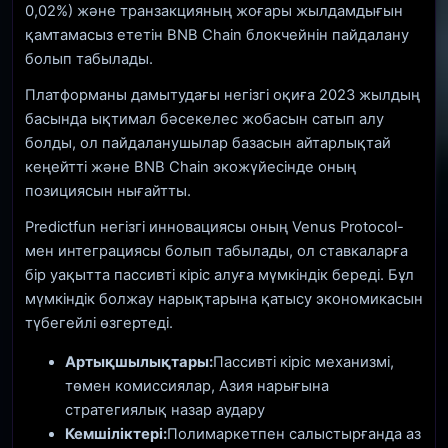
0,02%) және транзакцияның жоғары жылдамдығын
қамтамасыз ететін BNB Chain блокчейнін пайдалану
болып табылады.
Платформаны дамытудағы негізгі оқиға 2023 жылдың
басында ықтимал бәсекелес жобасын сатып алу
болды, ол пайдаланушылар базасын айтарлықтай
кеңейтті және BNB Chain экожүйесінде оның
позициясын нығайтты.
Predictfun негізгі инновациясы оның Venus Protocol-
мен интеграциясы болып табылады, ол ставкаларға
бір уақытта пассивті кіріс алуға мүмкіндік береді. Бұл
мүмкіндік болжау нарықтарына қатысу экономикасын
түбегейлі өзгертеді.
Артықшылықтары:
Пассивті кіріс механизмі,
төмен комиссиялар, Азия нарығына
стратегиялық назар аудару
Кемшіліктері:
Полимаркетпен салыстырғанда аз