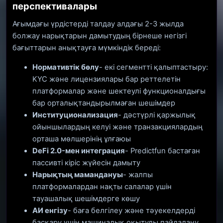
перспективалары
Ағымдағы үрдістерді талдау алдағы 2-3 жылда
болжау нарықтарын дамытудың бірнеше негізгі
бағыттарын анықтауға мүмкіндік береді:
Нормативтік бөлу
- екі сегментті қалыптастыру:
KYC және лицензиялары бар реттелетін
платформалар және шектеулі функционалдығы
бар орталықтандырылмаған шешімдер
Институционализация
- дәстүрлі қаржылық
ойыншылардың келуі және транзакциялардың
орташа мөлшерінің ұлғаюы
DeFi 2.0-мен интеграция
- Predictfun бастаған
пассивті кіріс жүйесін дамыту
Нарықтың мамандануы
- жалпы
платформалардан нақты салалар үшін
тауашалық шешімдерге көшу
АИ енгізу
- баға белгілеу және тәуекелдерді
басқару үшін машиналық оқытуды пайдалану