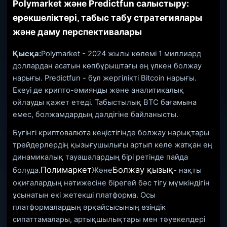
Polymarket және Predictfun салыстыру:
ерекшеліктері, табыс табу стратегиялары
және даму перспективалары
Қысқа:
Polymarket - 2024 жылы көлемі 1 миллиард
доллардан асатын көпбұрыштағы ең үлкен болжау
нарығы. Predictfun - бұл жергілікті Bitcoin нарығы.
Екеуі де крипто-әмиянды және аналитикалық
ойлауды қажет етеді. Табыстылық BTC бағамына
емес, болжамдардың дәлдігіне байланысты.
Бүгінгі криптовалюта кеңістігінде болжау нарықтары
трейдерлердің қызығушылығы артып келе жатқан ең
динамикалық тауашалардың бірі ретінде пайда
Полимаркет
Болжау қызық
болуда.
Және
- нақты
оқиғалардың нәтижесіне бірегей бәс тігу мүмкіндігін
ұсынатын екі жетекші платформа. Осы
платформалардың әрқайсысының өзіндік
сипаттамалары, артықшылықтары мен тәуекелдері