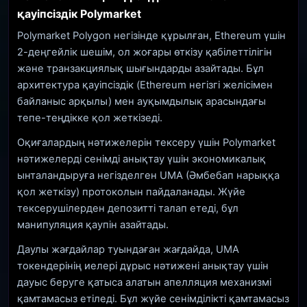
қауіпсіздік Polymarket
Polymarket Polygon негізінде құрылған, Ethereum үшін
2-деңгейлік шешім, ол жоғары өткізу қабілеттілігін
және транзакциялық шығындарды азайтады. Бұл
архитектура қауіпсіздік (Ethereum негізгі желісімен
байланыс арқылы) мен ауқымдылық арасындағы
тепе-теңдікке қол жеткізеді.
Оқиғалардың нәтижелерін тексеру үшін Polymarket
нәтижелерді сенімді анықтау үшін экономикалық
ынталандыруға негізделген UMA (Әмбебап нарыққа
қол жеткізу) протоколын пайдаланады. Жүйе
тексерушілерден депозитті талап етеді, бұл
манипуляция қаупін азайтады.
Даулы жағдайлар туындаған жағдайда, UMA
токендерінің иелері дұрыс нәтижені анықтау үшін
дауыс беруге қатыса алатын апелляция механизмі
қамтамасыз етіледі. Бұл жүйе сенімділікті қамтамасыз