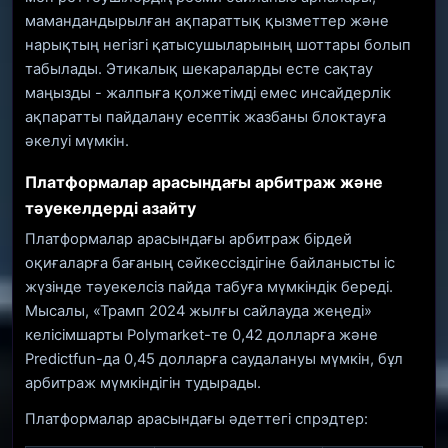
мамандандырылған ақпараттық қызметтер және
нарықтың негізгі қатысушыларының шоттары болып
табылады. Этикалық шекараларды есте сақтау
маңызды - жалпыға қолжетімді емес инсайдерлік
ақпаратты пайдалану есептік жазбаны блоктауға
әкелуі мүмкін.
Платформалар арасындағы арбитраж және
тәуекелдерді азайту
Платформалар арасындағы арбитраж бірдей
оқиғаларға бағаның сәйкессіздігіне байланысты іс
жүзінде тәуекелсіз пайда табуға мүмкіндік береді.
Мысалы, «Трамп 2024 жылғы сайлауда жеңеді»
келісімшарты Polymarket-те 0,42 долларға және
Predictfun-да 0,45 долларға саудалануы мүмкін, бұл
арбитраж мүмкіндігін тудырады.
Платформалар арасындағы әдеттегі спрэдтер: