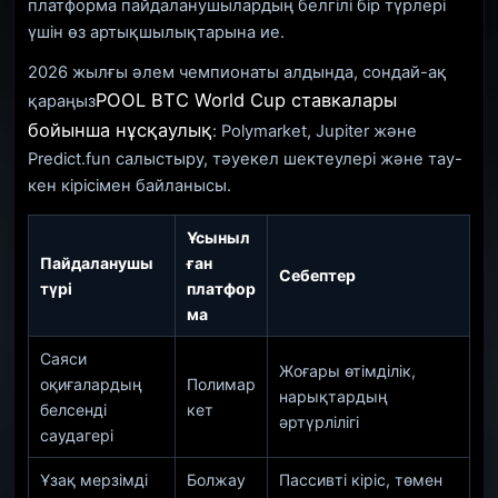
платформа пайдаланушылардың белгілі бір түрлері
үшін өз артықшылықтарына ие.
2026 жылғы әлем чемпионаты алдында, сондай-ақ
POOL BTC World Cup ставкалары
қараңыз
бойынша нұсқаулық
: Polymarket, Jupiter және
Predict.fun салыстыру, тәуекел шектеулері және тау-
кен кірісімен байланысы.
Ұсыныл
Пайдаланушы
ған
Себептер
түрі
платфор
ма
Саяси
Жоғары өтімділік,
оқиғалардың
Полимар
нарықтардың
белсенді
кет
әртүрлілігі
саудагері
Ұзақ мерзімді
Болжау
Пассивті кіріс, төмен