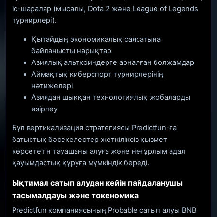
іс-шаралар (мысалы, Dota 2 және League of Legends
турнирлері).
Қытайдың экономикалық саясатына
байланысты нарықтар
Азиялық альткоиндерге арналған болжамдар
Аймақтық киберспорт турнирлерінің
нәтижелері
Азиядан шыққан технологиялық жобаларды
әзірлеу
Бұл вертикализация стратегиясы Predictfun-ға
батыстық бәсекелестер жеткіліксіз қызмет
көрсететін тауашаны алуға және неғұрлым адал
қауымдастық құруға мүмкіндік береді.
Ықтимал сатып алудан кейін пайдаланушы
тасымалдауы және токеномика
Predictfun компаниясының Probable сатып алуы BNB