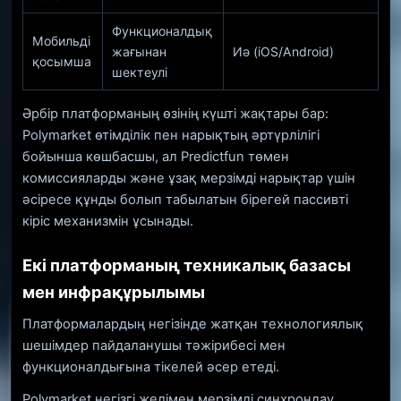
Функционалдық
Мобильді
жағынан
Иә (iOS/Android)
қосымша
шектеулі
Әрбір платформаның өзінің күшті жақтары бар:
Polymarket өтімділік пен нарықтың әртүрлілігі
бойынша көшбасшы, ал Predictfun төмен
комиссияларды және ұзақ мерзімді нарықтар үшін
әсіресе құнды болып табылатын бірегей пассивті
кіріс механизмін ұсынады.
Екі платформаның техникалық базасы
мен инфрақұрылымы
Платформалардың негізінде жатқан технологиялық
шешімдер пайдаланушы тәжірибесі мен
функционалдығына тікелей әсер етеді.
Polymarket негізгі желімен мерзімді синхрондау