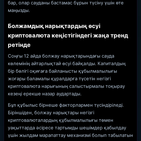
бар, олар сауданы бастамас бұрын түсіну үшін өте
маңызды.
Болжамдық нарықтардың өсуі
криптовалюта кеңістігіндегі жаңа тренд
ретінде
Соңғы 12 айда болжау нарықтарындағы сауда
көлемінің айтарлықтай өсуі байқалды. Капиталдың
бір бөлігі оқиғаға байланысты құбылмалылығы
жоғары баламалы құралдарға түсетін негізгі
криптовалюта нарығының салыстырмалы тоқырау
кезеңі ерекше назар аудартады.
Бұл құбылыс бірнеше факторлармен түсіндіріледі.
Біріншіден, болжау нарықтары негізгі
криптовалюталардың құбылмалылығы төмен
уақыттарда әсіресе тартымды шешімдер қабылдау
үшін жылдам марапаттау механизмі болып табылатын