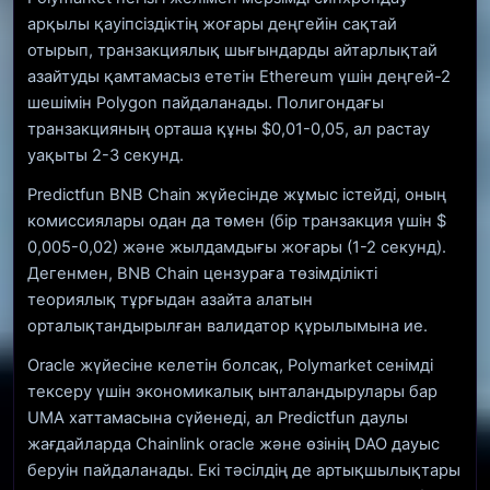
арқылы қауіпсіздіктің жоғары деңгейін сақтай
отырып, транзакциялық шығындарды айтарлықтай
азайтуды қамтамасыз ететін Ethereum үшін деңгей-2
шешімін Polygon пайдаланады. Полигондағы
транзакцияның орташа құны $0,01-0,05, ал растау
уақыты 2-3 секунд.
Predictfun BNB Chain жүйесінде жұмыс істейді, оның
комиссиялары одан да төмен (бір транзакция үшін $
0,005-0,02) және жылдамдығы жоғары (1-2 секунд).
Дегенмен, BNB Chain цензураға төзімділікті
теориялық тұрғыдан азайта алатын
орталықтандырылған валидатор құрылымына ие.
Oracle жүйесіне келетін болсақ, Polymarket сенімді
тексеру үшін экономикалық ынталандырулары бар
UMA хаттамасына сүйенеді, ал Predictfun даулы
жағдайларда Chainlink oracle және өзінің DAO дауыс
беруін пайдаланады. Екі тәсілдің де артықшылықтары