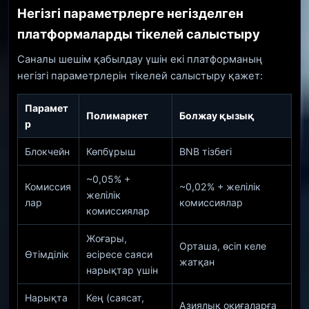
Негізгі параметрлерге негізделген
платформаларды тікелей салыстыру
Саналы шешім қабылдау үшін екі платформаның
негізгі параметрлерін тікелей салыстыру қажет:
Парамет
Полимаркет
Болжау қызық
р
Блокчейн
Көпбұрыш
BNB тізбегі
~0,05% +
Комиссия
~0,02% + желілік
желілік
лар
комиссиялар
комиссиялар
Жоғары,
Орташа, өсіп келе
Өтімділік
әсіресе саяси
жатқан
нарықтар үшін
Нарықта
Кең (саясат,
Азиялық оқиғаларға