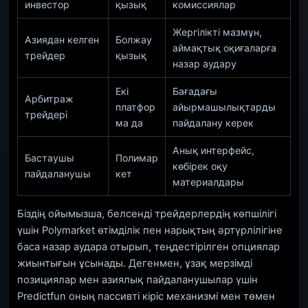
инвестор
қызық
комиссиялар
Жергілікті мазмұн,
Азиядан келген
Болжау
аймақтық оқиғаларға
трейдер
қызық
назар аудару
Екі
Бағадағы
Арбитраж
платфор
айырмашылықтарды
трейдері
ма да
пайдалану керек
Анық интерфейс,
Бастаушы
Полимар
көбірек оқу
пайдаланушы
кет
материалдары
Біздің ойымызша, белсенді трейдерлердің көпшілігі
үшін Polymarket өтімділік пен нарықтың әртүрлілігіне
баса назар аудара отырып, теңдестірілген опциялар
жиынтығын ұсынады. Дегенмен, ұзақ мерзімді
позициялар мен азиялық пайдаланушылар үшін
Predictfun оның пассивті кіріс механизмі мен төмен