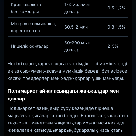
Криптовалюта
1-3 миллион
0,5-1,2%
болжамдары
доллар
Макроэкономикалық
$0,5-2 млн
0,8-1,5%
көрсеткіштер
50-200 мың
Нишелік оқиғалар
2-5%
доллар
Негізгі нарықтардың жоғары өтімділігі ірі мәмілелерді
ең аз сырғумен жасауға мүмкіндік береді, бұл әсіресе
кәсіби трейдерлер мен хедж-қорлар үшін маңызды.
Полимаркет айналасындағы жанжалдар мен
даулар
Полимаркет өзінің өмір сүру кезеңінде бірнеше
маңызды оқиғаларға тап болды. Ең жиі талқыланатын
тақырып - кенеттен жаңалықтар қозғалысы кезінде
жекелеген қатысушылардың бұқаралық нарықтағы