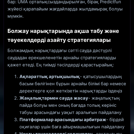
бар: UMA орталықсыздандырылған, бірақ Predictfun
жүйесі қарапайым жағдайларда жылдамырақ болуы
мүмкін.
Болжау нарықтарында ақша табу және
тәуекелдерді азайту стратегиялары
Болжамдық нарықтардағы сәтті сауда дәстүрлі
саудадан ерекшеленетін арнайы стратегияларды
қажет етеді. Ең тиімді тәсілдерді қарастырайық:
Ақпараттық артықшылық
- қатысушылардың
басым бөлігінен бұрын арнайы білімі бар немесе
деректерге қол жеткізетін нарықтарды іздеңіз
Жаңалықтармен сауда жасау
- жаңалықтың
пайда болуы мен оның бағада толық көрініс
табуы арасындағы уақыт аралығын пайдалану
Платформалар арасындағы арбитраж
- бірдей
оқиғалар үшін баға айырмашылығын пайдалану
Нақты тәуекелдерді хеджирлеу
- сақтандыру