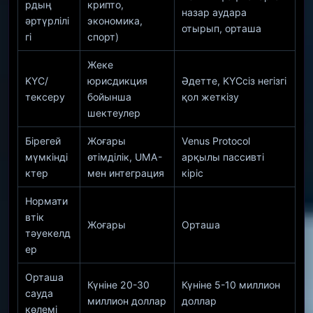
рдың
крипто,
назар аудара
әртүрлілі
экономика,
отырып, орташа
гі
спорт)
Жеке
KYC/
юрисдикция
Әдетте, KYCсіз негізгі
тексеру
бойынша
қол жеткізу
шектеулер
Бірегей
Жоғары
Venus Protocol
мүмкінді
өтімділік, UMA-
арқылы пассивті
ктер
мен интеграция
кіріс
Нормати
втік
Жоғары
Орташа
тәуекелд
ер
Орташа
Күніне 20-30
Күніне 5-10 миллион
сауда
миллион доллар
доллар
көлемі