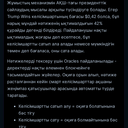
Жұмыстың механизмін АҚШ-тағы президенттік
сайлаудың мысалы арқылы түсіндіруге болады. Егер
Trump Wins келісімшартының бағасы $0,42 болса, бұл
нарық мұндай нәтиженің ықтималдығын 42%
құрайды дегенді білдіреді. Пайдаланушы нақты
ықтималдық жоғары деп есептесе, бұл
келісімшартты сатып ала алады немесе мүмкіндігін
төмен деп бағаласа, оны сата алады.
Нәтижелерді тексеру үшін Oracles пайдаланылады -
деректерді нақты әлемнен блокчейнге
тасымалдайтын жүйелер. Оқиға орын алып, нәтиже
расталғаннан кейін смарт келісімшарттар ақшаны
жеңімпаз қатысушылар арасында автоматты түрде
таратады.
Келісімшартты сатып алу = оқиға болатынына
бәс тігу
Келісімшартты сату = оқиға болмайтынына бәс
тігу