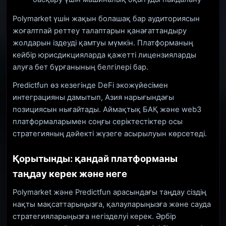
Polymarket үшін жақын болашақ бар аудиториясын
жоғалтпай реттеу талаптарын қанағаттандыру
жолдарын іздеуді қамтуы мүмкін. Платформаның
кейбір юрисдикцияларда қажетті лицензияларды
алуға бет бұрғанының белгілері бар.
Predictfun өз кезегінде DeFi экожүйесімен
интеграцияны дамытып, Азия нарығындағы
позициясын нығайтады. Аймақтық БАҚ және web3
платформаларымен соңғы серіктестіктер осы
стратегияның дәйекті жүзеге асырылуын көрсетеді.
Қорытынды: қандай платформаны
таңдау керек және неге
Polymarket және Predictfun арасындағы таңдау сіздің
нақты мақсаттарыңызға, қалауларыңызға және сауда
стратегияларыңызға негізделуі керек. Әрбір