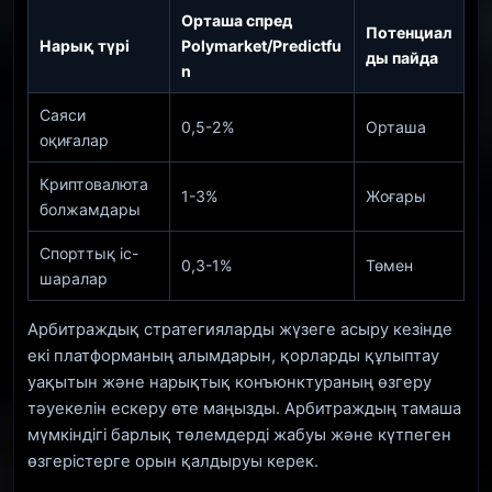
Орташа спред
Потенциал
Нарық түрі
Polymarket/Predictfu
ды пайда
n
Саяси
0,5-2%
Орташа
оқиғалар
Криптовалюта
1-3%
Жоғары
болжамдары
Спорттық іс-
0,3-1%
Төмен
шаралар
Арбитраждық стратегияларды жүзеге асыру кезінде
екі платформаның алымдарын, қорларды құлыптау
уақытын және нарықтық конъюнктураның өзгеру
тәуекелін ескеру өте маңызды. Арбитраждың тамаша
мүмкіндігі барлық төлемдерді жабуы және күтпеген
өзгерістерге орын қалдыруы керек.