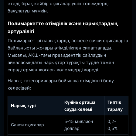
етеді, бірақ кейбір оқиғалар үшін төлемдерді
баяулатуы мүмкін.
Полимаркетте өтімділік және нарықтардың
әртүрлілігі
Полимаркет ірі нарықтарда, әсіресе саяси оқиғаларға
байланысты жоғары өтімділікпен сипатталады.
Мысалы, АҚШ-тағы президенттік сайлаудың
айналасындағы нарықтар тұрақты түрде төмен
спрэдтермен жоғары көлемдерді көреді.
Нарық категориялары бойынша өтімділікті бөлу
келесідей:
Күніне орташа
Типтік
Нарық түрі
сауда көлемі
таралу
5-15 миллион
0,2-
Саяси оқиғалар
доллар
0,5%