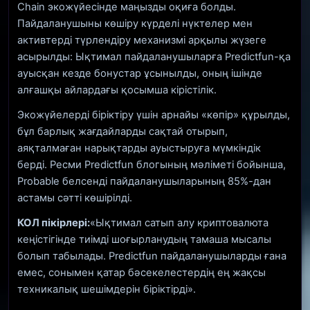
Chain экожүйесінде маңызды оқиға болды.
Пайдаланушыны көшіру күрделі нүктелер мен
активтерді түрлендіру механизмі арқылы жүзеге
асырылды: Ықтимал пайдаланушыларға Predictfun-қа
ауысқан кезде бонустар ұсынылды, оның ішінде
алғашқы айлардағы қосымша кірістілік.
Экожүйелерді біріктіру үшін арнайы «көпір» құрылды,
бұл барлық жағдайларды сақтай отырып,
аяқталмаған нарықтарды ауыстыруға мүмкіндік
берді. Ресми Predictfun блогының мәліметі бойынша,
Probable белсенді пайдаланушыларының 85%-дан
астамы сәтті көшірілді.
КОЛ пікірлері:
«Ықтимал сатып алу криптовалюта
кеңістігінде тиімді шоғырланудың тамаша мысалы
болып табылады. Predictfun пайдаланушыларды ғана
емес, сонымен қатар бәсекелестердің ең жақсы
техникалық шешімдерін біріктірді».