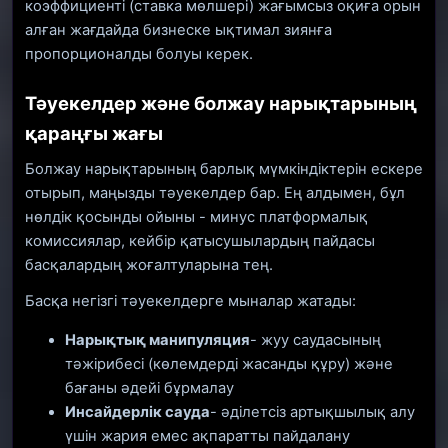
коэффициенті (ставка мөлшері) жағымсыз оқиға орын
алған жағдайда бизнеске ықтимал зиянға
пропорционалды болуы керек.
Тәуекелдер және болжау нарықтарының
қараңғы жағы
Болжау нарықтарының барлық мүмкіндіктерін ескере
отырып, маңызды тәуекелдер бар. Ең алдымен, бұл
нөлдік қосынды ойыны - минус платформалық
комиссиялар, кейбір қатысушылардың пайдасы
басқалардың жоғалтуларына тең.
Басқа негізгі тәуекелдерге мыналар жатады:
Нарықтық манипуляция
- жуу саудасының
тәжірибесі (көлемдерді жасанды құру) және
бағаны әдейі бұрмалау
Инсайдерлік сауда
- әділетсіз артықшылық алу
үшін жария емес ақпаратты пайдалану