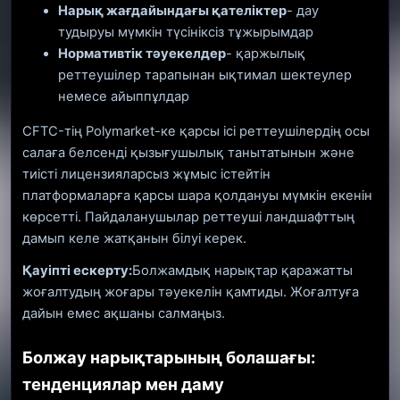
Нарық жағдайындағы қателіктер
- дау
тудыруы мүмкін түсініксіз тұжырымдар
Нормативтік тәуекелдер
- қаржылық
реттеушілер тарапынан ықтимал шектеулер
немесе айыппұлдар
CFTC-тің Polymarket-ке қарсы ісі реттеушілердің осы
салаға белсенді қызығушылық танытатынын және
тиісті лицензияларсыз жұмыс істейтін
платформаларға қарсы шара қолдануы мүмкін екенін
көрсетті. Пайдаланушылар реттеуші ландшафттың
дамып келе жатқанын білуі керек.
Қауіпті ескерту:
Болжамдық нарықтар қаражатты
жоғалтудың жоғары тәуекелін қамтиды. Жоғалтуға
дайын емес ақшаны салмаңыз.
Болжау нарықтарының болашағы:
тенденциялар мен даму