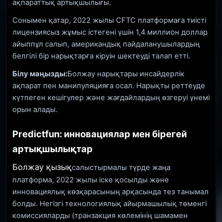
ақпараттық артықшылығы.
Сонымен қатар, 2022 жылы CFTC платформаға тиісті
лицензиясыз жұмыс істегені үшін 1,4 миллион доллар
айыппұл салып, американдық пайдаланушылардың
белгілі бір нарықтарға кіруін шектеуді талап етті.
Білу маңызды:
Болжау нарықтары инсайдерлік
ақпарат пен манипуляцияға осал. Нарықты реттеуде
күтпеген кешігулер және жағдайлардың өзгеруі үнемі
орын алады.
Predictfun: инновациялар мен бірегей
артықшылықтар
Болжау қызық
салыстырмалы түрде жаңа
платформа, 2022 жылы іске қосылды және
инновациялық көзқарасының арқасында тез танымал
болды. Негізгі технологиялық айырмашылық төменгі
комиссияларды (транзакция көлемінің шамамен