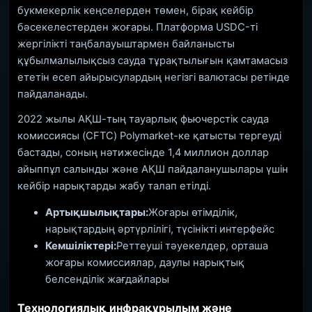
букмекерлік кеңселерден төмен, бірақ кейбір
бәсекелестерден жоғары. Платформа USDC-ті
жергілікті таңбалауыштармен байланысты
құбылмалылықсыз сауда тұрақтылығын қамтамасыз
ететін есеп айырысулардың негізгі валютасы ретінде
пайдаланады.
2022 жылы АҚШ-тың тауарлық фьючерстік сауда
комиссиясы (CFTC) Polymarket-ке қатысты тергеуді
бастады, соның нәтижесінде 1,4 миллион доллар
айыппұл салынды және АҚШ пайдаланушылары үшін
кейбір нарықтарды жабу талап етілді.
Артықшылықтары:
Жоғары өтімділік,
нарықтардың әртүрлілігі, түсінікті интерфейс
Кемшіліктері:
Реттеуші тәуекелдер, орташа
жоғары комиссиялар, даулы нарықтық
белсенділік жағдайлары
Технологиялық инфрақұрылым және