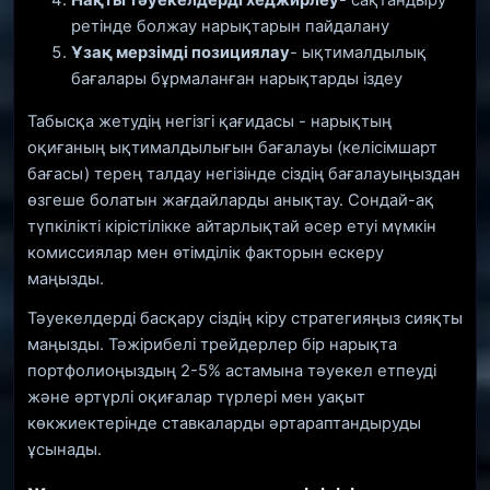
ретінде болжау нарықтарын пайдалану
Ұзақ мерзімді позициялау
- ықтималдылық
бағалары бұрмаланған нарықтарды іздеу
Табысқа жетудің негізгі қағидасы - нарықтың
оқиғаның ықтималдылығын бағалауы (келісімшарт
бағасы) терең талдау негізінде сіздің бағалауыңыздан
өзгеше болатын жағдайларды анықтау. Сондай-ақ
түпкілікті кірістілікке айтарлықтай әсер етуі мүмкін
комиссиялар мен өтімділік факторын ескеру
маңызды.
Тәуекелдерді басқару сіздің кіру стратегияңыз сияқты
маңызды. Тәжірибелі трейдерлер бір нарықта
портфолиоңыздың 2-5% астамына тәуекел етпеуді
және әртүрлі оқиғалар түрлері мен уақыт
көкжиектерінде ставкаларды әртараптандыруды
ұсынады.