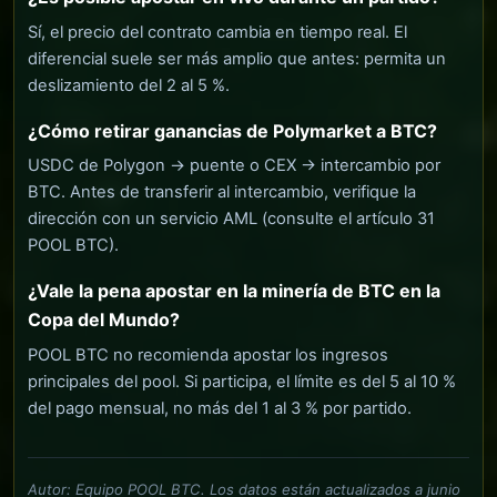
Sí, el precio del contrato cambia en tiempo real. El
diferencial suele ser más amplio que antes: permita un
deslizamiento del 2 al 5 %.
¿Cómo retirar ganancias de Polymarket a BTC?
USDC de Polygon → puente o CEX → intercambio por
BTC. Antes de transferir al intercambio, verifique la
dirección con un servicio AML (consulte el artículo 31
POOL BTC).
¿Vale la pena apostar en la minería de BTC en la
Copa del Mundo?
POOL BTC no recomienda apostar los ingresos
principales del pool. Si participa, el límite es del 5 al 10 %
del pago mensual, no más del 1 al 3 % por partido.
Autor: Equipo POOL BTC. Los datos están actualizados a junio