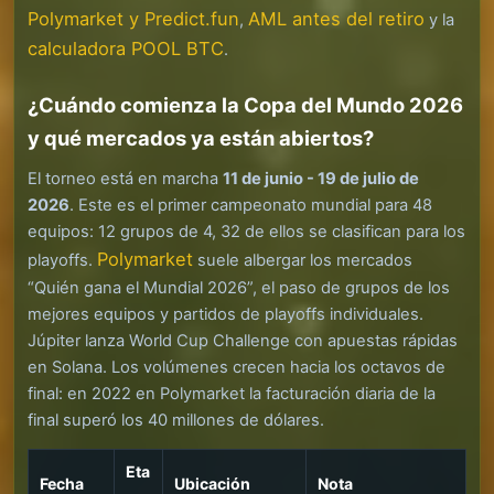
Polymarket y Predict.fun
AML antes del retiro
,
y la
calculadora POOL BTC
.
¿Cuándo comienza la Copa del Mundo 2026
y qué mercados ya están abiertos?
El torneo está en marcha
11 de junio - 19 de julio de
2026
. Este es el primer campeonato mundial para 48
equipos: 12 grupos de 4, 32 de ellos se clasifican para los
Polymarket
playoffs.
suele albergar los mercados
“Quién gana el Mundial 2026”, el paso de grupos de los
mejores equipos y partidos de playoffs individuales.
Júpiter lanza World Cup Challenge con apuestas rápidas
en Solana. Los volúmenes crecen hacia los octavos de
final: en 2022 en Polymarket la facturación diaria de la
final superó los 40 millones de dólares.
Eta
Fecha
Ubicación
Nota