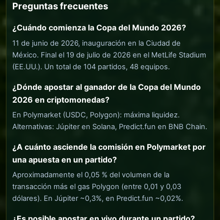
Preguntas frecuentes
¿Cuándo comienza la Copa del Mundo 2026?
11 de junio de 2026, inauguración en la Ciudad de
México. Final el 19 de julio de 2026 en el MetLife Stadium
(EE.UU.). Un total de 104 partidos, 48 ​​equipos.
¿Dónde apostar al ganador de la Copa del Mundo
2026 en criptomonedas?
En Polymarket (USDC, Polygon): máxima liquidez.
Alternativas: Júpiter en Solana, Predict.fun en BNB Chain.
¿A cuánto asciende la comisión en Polymarket por
una apuesta en un partido?
Aproximadamente el 0,05 % del volumen de la
transacción más el gas Polygon (entre 0,01 y 0,03
dólares). En Júpiter ~0,3%, en Predict.fun ~0,02%.
¿Es posible apostar en vivo durante un partido?