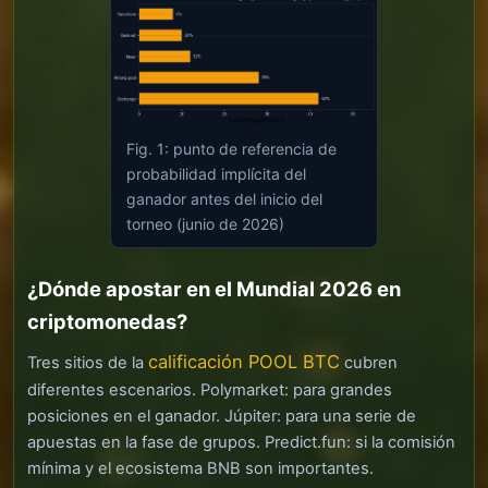
Fig. 1: punto de referencia de
probabilidad implícita del
ganador antes del inicio del
torneo (junio de 2026)
¿Dónde apostar en el Mundial 2026 en
criptomonedas?
calificación POOL BTC
Tres sitios de la
cubren
diferentes escenarios. Polymarket: para grandes
posiciones en el ganador. Júpiter: para una serie de
apuestas en la fase de grupos. Predict.fun: si la comisión
mínima y el ecosistema BNB son importantes.