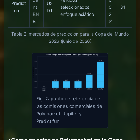
Predict
US
na
seleccionados,
0
$1
.fun
DT
BN
enfoque asiático
2
B
%
Tabla 2: mercados de predicción para la Copa del Mundo
2026 (junio de 2026)
Fig. 2: punto de referencia de
las comisiones comerciales de
Polymarket, Jupiter y
Predict.fun