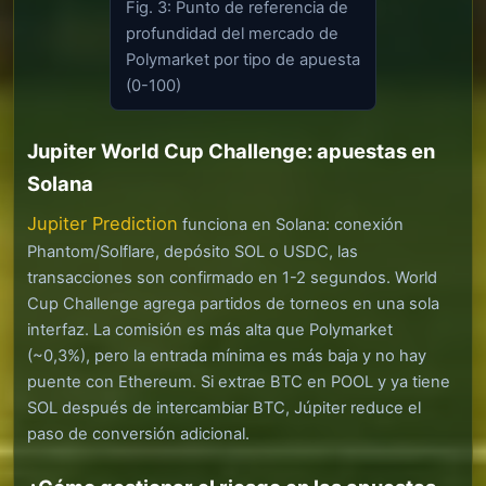
Fig. 3: Punto de referencia de
profundidad del mercado de
Polymarket por tipo de apuesta
(0-100)
Jupiter World Cup Challenge: apuestas en
Solana
Jupiter Prediction
funciona en Solana: conexión
Phantom/Solflare, depósito SOL o USDC, las
transacciones son confirmado en 1-2 segundos. World
Cup Challenge agrega partidos de torneos en una sola
interfaz. La comisión es más alta que Polymarket
(~0,3%), pero la entrada mínima es más baja y no hay
puente con Ethereum. Si extrae BTC en POOL y ya tiene
SOL después de intercambiar BTC, Júpiter reduce el
paso de conversión adicional.