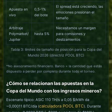
El spread está creciendo, las
Apuesta en
0,5-1%
emociones presionan el
vivo
del bote
tamaño
Arbitraje
Necesitamos un margen
Polymarket/
hasta 5%
para comisiones y
Jupiter
deslizamientos
Tabla 3: límites de tamaño de posición para la Copa del
Mundo 2026 (directriz POOL BTC)
*No asesoramiento financiero. Banco = la cantidad que estás
dispuesto a perder por completo durante todo el torneo.
¿Cómo se relacionan las apuestas en la
Copa del Mundo con los ingresos mineros?
Escenario típico: ASIC 110 TH/s a 0,05 $/kWh da
calculadora POOL BTC
~0,00011 BTC/día (
). Durante