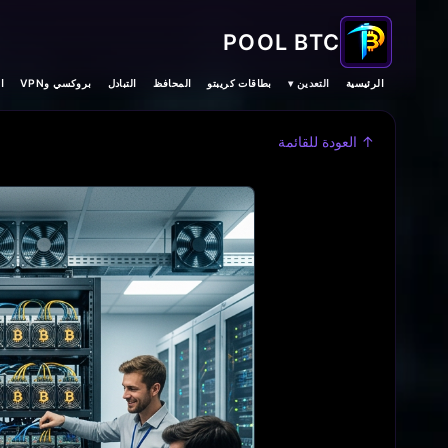
POOL BTC
الرئيسية
التعدين ▾
بطاقات كريبتو
المحافظ
التبادل
بروكسي وVPN
ا
↑ العودة للقائمة