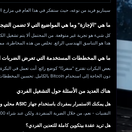
سيناريو فريد من نوعه، حيث ستفكر في هذا العام في مزارع الشركات من 1-2 EH/s أو عمال رئيسيين، والتي تختلف بشكل أساسي 
ما هي "الإجازة" وما هي المواضيع التي لا تضمن النتيج
هذا هو التناسق الهندسي الرائع. تخلص من هذه المخاطرة، مما
ما هي المخططات المستخدمة التي تعرض الضربات ا
دون الحاجة إلى استخدام Bitcoin بالكامل. تحسين المخططات المطروحة - في
هناك العديد من الأسئلة حول التشغيل الفردي
هل يمكنك الاستمرار بمفردك باستخدام جهاز ASIC محلي واحد؟
التقنيات - نعم، من خلال الضربة المنفردة. ولكن عند شراء 100-200 TH/s، يتم توفير وقت طويل للكتلة مرة أخرى. هذا سيناريو اليانصيب الحقيقي وليس استثمارًا.
هل تريد عقدة بيتكوين كاملة للتعدين الفردي؟