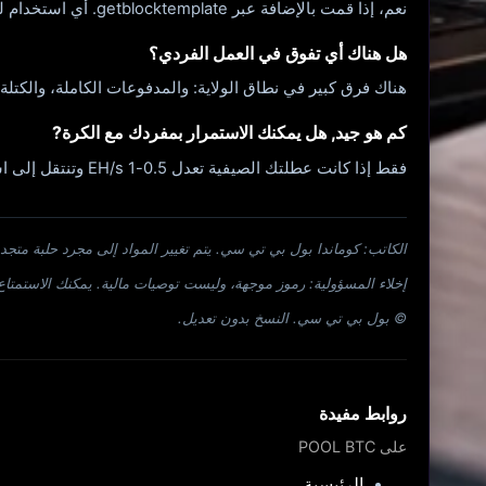
نعم، إذا قمت بالإضافة عبر getblocktemplate. أي استخدام للكرة المنفردة (ckpool.org, Solo.ckpool.org) - هذه المجموعات تقدم كتلًا من خراطيشها وعمولة 2% فقط مقابل كتلة الصيانة.
هل هناك أي تفوق في العمل الفردي؟
هناك فرق كبير في نطاق الولاية: والمدفوعات الكاملة، والكت
كم هو جيد, هل يمكنك الاستمرار بمفردك مع الكرة?
فقط إذا كانت عطلتك الصيفية تعدل 0.5-1 EH/s وتنتقل إلى استخدام غير منتظم. في هذه الحالات، استخدم FPPS أفضل النتائج. الرجاء المساعدة
الكاتب: كوماندا بول بي تي سي. يتم تغيير المواد إلى مجرد حلبة متجدد
إخلاء المسؤولية: رموز موجهة، وليست توصيات مالية. يمكنك الاستمتاع بالتعرفة ورحلة BTC
© بول بي تي سي. النسخ بدون تعديل.
روابط مفيدة
على POOL BTC
الرئيسية