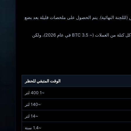
س (لللجنة النهائية). يتم الحصول على ملخصات قليلة بعد بضع
بمفردك، يمكنك العمل كأداة رائعة. إضافة فكرة إلى عقدة Bitcoin الخاصة (أو عبر عملية سحب منفردة من ckpool.org). ستحصل على كل كتلة من العملات (~ 3.5 BTC في عام 2026)، ولكن
الوقت المتبقي للحظر
~1 400 لتر
~140 لتر
~14 لتر
~1.4 سنة