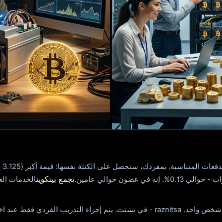
تجمع بيتكوين
الخدمات الع
تجه نحو 5+. كل شيء أصلي - بول.