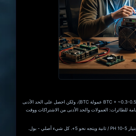
في جميع الأحوال، ستحصل بشكل ثابت على نسبة كبيرة من الدفعات المتناسبة. بمفردك، ستحصل على الكتلة نفسها: قيمة أكبر (3.125 BTC + ~0.3-0.5 عمولة BTC)، ولكن احصل على الحد الأدنى
امة للطائرات: العمولات والحد الأدنى من الاشتراكات ووقت