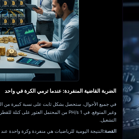
الضربة القاضية المنفردة: عندما ترمي الكرة في واحد
وغير المتوقع. في 1 PH/s من المحتمل العثور على كتلة للقطرات - حوالي 0.13%. إنه في غضون حوالي عامين.
التشغيل.
القصة:
النتيجة اليومية للرياضيات هي منفردة وكرة واحدة عند شخص واحد. raznitsa - في تشتت. يتم إجراء التدريب الفردي فقط عند اختيار 5-10 PH / ثانية وي