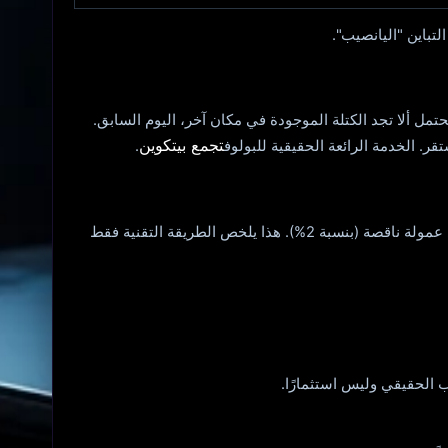
 إذا كنت لا تزال "تريد" منذ عامين، فمن المحتمل ألا تجد الكتلة الموجودة في مكان آخر، اليوم السابق.
تجمع بيتكوين
. الخدمة الرائعة الحقيقية للبولوف
.
بعض البكرات تقترح "منفردًا" كوضع رائع: أنت تعمل في البكرة، ولكن عند استهداف الكتلة "الخاصة بك" تحصل على المزيد الحصول على عمولة ناقصة (بنسبة 2%). هذا يلخص الطريقة التقنية فقط