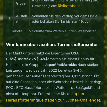
Nicht mehr als 0,5-2 % der Einzahlung pro
4
Größe
Risikotabelle
Gewinner (siehe.
)
Ausfah
Verkaufen Sie den Vertrag vor dem Finale
5
rt
oder behalten Sie ihn bis zum 19. Juli
Tabelle 3 - 5 Schritte zum Wetten auf den Weltmeister
Wer kann überraschen: Turnieraußenseiter
Der Markt unterschätzt die Eigentümer:
USA
(~5%)
Und
Mexiko (~4%)
erhalten Sie einen Bonus für
Heimspiele in Gruppen.
Japan
Und
Marokko
Nach starken
Leistungen wird das Jahr 2022 bei etwa 3-4 %
gehandelt. Der Außenseitervertrag bei 0,03 $ bringt 33x
auf eine Sensation, aber die Wahrscheinlichkeit ist gering:
POOL BTC klassifiziert solche Wetten als „Spaßgeld“ und
Jupiter-
nicht als Hauptpot. Freeroll ohne Risiko:
Herausforderung
Leitfaden zur Jupiter-Challenge
(
).