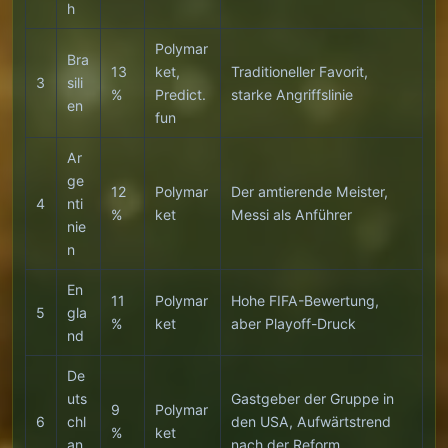
h
Polymar
Bra
13
ket,
Traditioneller Favorit,
3
sili
%
Predict.
starke Angriffslinie
en
fun
Ar
ge
12
Polymar
Der amtierende Meister,
4
nti
%
ket
Messi als Anführer
nie
n
En
11
Polymar
Hohe FIFA-Bewertung,
5
gla
%
ket
aber Playoff-Druck
nd
De
uts
Gastgeber der Gruppe in
9
Polymar
6
chl
den USA, Aufwärtstrend
%
ket
an
nach der Reform