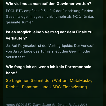
Wie viel muss man auf den Gewinner wetten?
POOL BTC empfiehlt 0,5 - 2 % der Einzahlung für den
Gesamtsieger. Insgesamt nicht mehr als 1-2 % für das
gesamte Turnier.
Ist es möglich, einen Vertrag vor dem Finale zu
verkaufen?
Ja. Auf Polymarket ist der Vertrag liquide: Der Verkauf
von Ja vor Ende des Turniers legt den Gewinn oder
Verlust fest.
Wie fange ich an, wenn ich kein Portemonnaie
habe?
So beginnen Sie mit dem Wetten: MetaMask-,
Rabbit-, Phantom- und USDC-Finanzierung
.
Autor: POOL BTC Team. Stand der Daten: 11. Juni 2026.