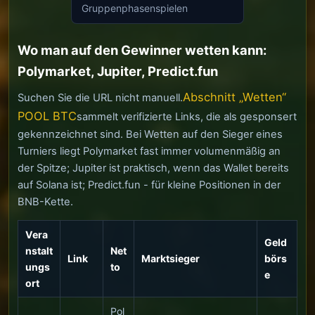
Gruppenphasenspielen
Wo man auf den Gewinner wetten kann:
Polymarket, Jupiter, Predict.fun
Abschnitt „Wetten“
Suchen Sie die URL nicht manuell.
POOL BTC
sammelt verifizierte Links, die als gesponsert
gekennzeichnet sind. Bei Wetten auf den Sieger eines
Turniers liegt Polymarket fast immer volumenmäßig an
der Spitze; Jupiter ist praktisch, wenn das Wallet bereits
auf Solana ist; Predict.fun - für kleine Positionen in der
BNB-Kette.
Vera
Geld
nstalt
Net
Link
Marktsieger
börs
ungs
to
e
ort
Pol