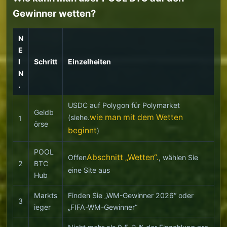
Gewinner wetten?
N
E
I
Schritt
Einzelheiten
N
.
USDC auf Polygon für Polymarket
Geldb
wie man mit dem Wetten
(siehe.
1
örse
beginnt
)
POOL
Abschnitt „Wetten“.
Offen
, wählen Sie
2
BTC
eine Site aus
Hub
Markts
Finden Sie „WM-Gewinner 2026“ oder
3
ieger
„FIFA-WM-Gewinner“