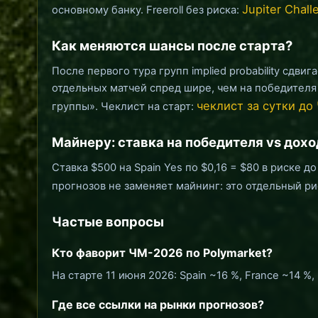
Jupiter Chall
основному банку. Freeroll без риска:
Как меняются шансы после старта?
После первого тура групп implied probability сдви
отдельных матчей спред шире, чем на победителя 
чеклист за сутки до
группы». Чеклист на старт:
Майнеру: ставка на победителя vs дохо
Ставка $500 на Spain Yes по $0,16 = $80 в риске 
прогнозов не заменяет майнинг: это отдельный р
Частые вопросы
Кто фаворит ЧМ-2026 по Polymarket?
На старте 11 июня 2026: Spain ~16 %, France ~14 %
Где все ссылки на рынки прогнозов?