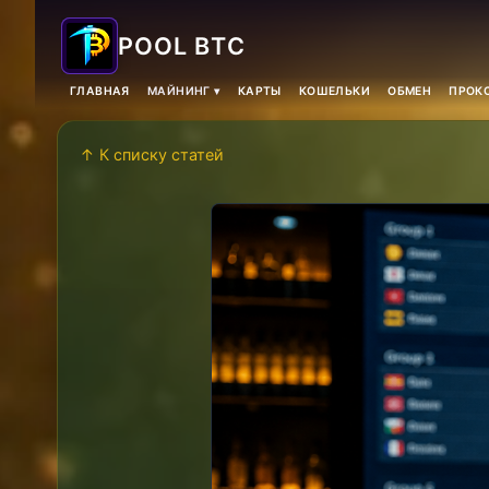
POOL BTC
ГЛАВНАЯ
МАЙНИНГ ▾
КАРТЫ
КОШЕЛЬКИ
ОБМЕН
ПРОКС
↑ К списку статей