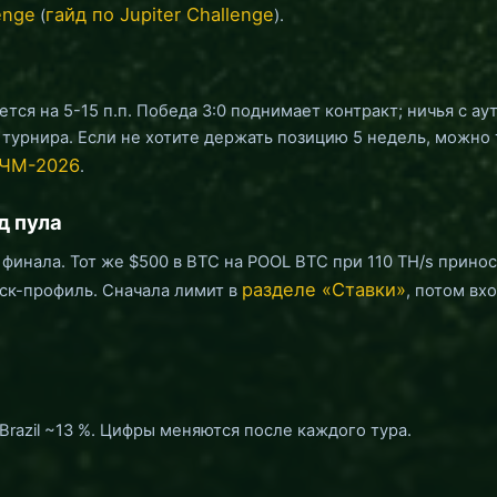
enge
гайд по Jupiter Challenge
(
).
гается на 5-15 п.п. Победа 3:0 поднимает контракт; ничья с а
турнира. Если не хотите держать позицию 5 недель, можно 
 ЧМ-2026
.
д пула
до финала. Тот же $500 в BTC на POOL BTC при 110 TH/s прино
разделе «Ставки»
иск-профиль. Сначала лимит в
, потом вхо
, Brazil ~13 %. Цифры меняются после каждого тура.