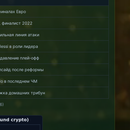
финалах Евро
, финалист 2022
ильная линия атаки
ssi в роли лидера
о давление плей-офф
апсайд после реформы
do в последнем ЧМ
ржка домашних трибун
6)