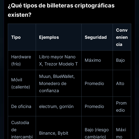
¿Qué tipos de billeteras criptográficas
existen?
Conv
Tipo
Ejemplos
Seguridad
enien
cia
Hardware
Libro mayor Nano
Máximo
Bajo
(frío)
X, Trezor Modelo T
Muun, BlueWallet,
Móvil
Monedero de
Promedio
Alto
(caliente)
confianza
Prom
De oficina
electrum, gorrión
Promedio
edio
Custodia
de
Bajo (riesgo
Máxi
Binance, Bybit
intercambi
cambiario)
mo