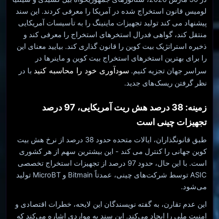
لومیس قانون استخراج شده در آمریکا را معرفی کردند. این سند
پیشنهاد می کند تولید تجهیزات ماینینگ را به تأسیسات آمریکایی
منتقل کند، گواهی فدرال استخرهای استخراج را معرفی کند و
ذخیره استراتژیک بیت کوین را قانون گذاری کند. بیایید معنای این
را برای بهترین استخرهای استخراج بیت کوین و ماینرها در
سودآوری خود را محاسبه کنید
سراسر جهان تجزیه کنیم.
با در
نظر گرفتن ریسک‌های جدید.
زمینه: 38 درصد هش ریت آمریکایی، 97 درصد
تجهیزات چینی است
طبق قانونگذاران، ایالات متحده حدود 38 درصد از نرخ هش بیت
کوین جهانی را کنترل می کند - این بیشترین سهم از هر کشوری
است. با این حال، حدود 97 درصد از تجهیزات استخراج تخصصی
ASIC توسط شرکت‌های چینی، عمدتاً Bitmain و MicroBT تولید
می‌شود.
این عدم تقارن، به گفته نویسندگان این لایحه، خطرات اقتصادی و
امنیت ملی را ایجاد می‌کند. این سند به مواردی اشاره می‌کند که