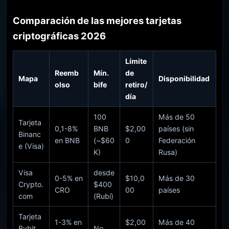
Comparación de las mejores tarjetas
criptográficas 2026
Límite
Reemb
Mín.
de
Mapa
Disponibilidad
olso
bife
retiro/
día
100
Más de 50
Tarjeta
0,1-8%
BNB
$2,00
países (sin
Binanc
en BNB
(~$60
0
Federación
e (Visa)
K)
Rusa)
Visa
desde
0-5% en
$10,0
Más de 30
Crypto.
$400
CRO
00
países
com
(Rubí)
Tarjeta
1-3% en
$2,00
Más de 40
Bybit
No