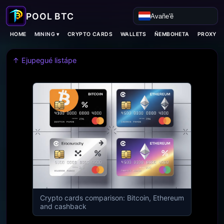
Avañe'ẽ
MINING ▾
HOME
CRYPTO CARDS
WALLETS
ÑEMBOHETA
PROXY H
↑ Ejupegué listápe
Crypto cards comparison: Bitcoin, Ethereum
and cashback