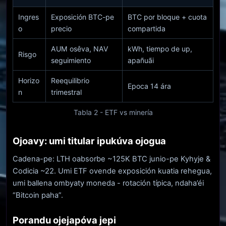
Ingres
Exposición BTC-pe
BTC por bloque + cuota
o
precio
compartida
AUM osêva, NAV
kWh, tiempo de up,
Risgo
seguimiento
apañuãi
Horizo
Reequilibrio
Epoca 14 ára
n
trimestral
Tabla 2 - ETF vs minería
Ojoavy: umi titular ipukúva ojogua
Cadena-pe: LTH oabsorbe ~125K BTC junio-pe Kyhyje &
Codicia ~22. Umi ETF ovende exposición kuatia rehegua,
umi ballena ombyaty moneda - rotación típica, ndaha’éi
“Bitcoin paha”.
Porandu ojejapóva jepi