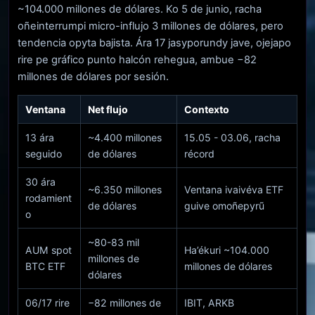
~104.000 millones de dólares. Ko 5 de junio, racha
oñeinterrumpi micro-influjo 3 millones de dólares, pero
tendencia opyta bajista. Ára 17 jasyporundy jave, ojejapo
rire pe gráfico punto halcón rehegua, ambue −82
millones de dólares por sesión.
Ventana
Net flujo
Contexto
13 ára
~4.400 millones
15.05 - 03.06, racha
seguido
de dólares
récord
30 ára
~6.350 millones
Ventana ivaivéva ETF
rodamient
de dólares
guive omoñepyrũ
o
~80-83 mil
AUM spot
Ha’ékuri ~104.000
millones de
BTC ETF
millones de dólares
dólares
06/17 rire
−82 millones de
IBIT, ARKB