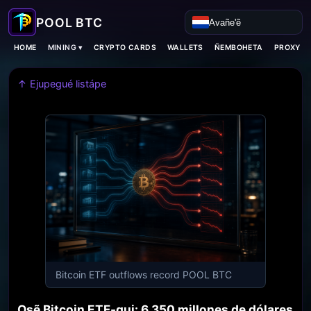
Avañe'ẽ
MINING ▾
HOME
CRYPTO CARDS
WALLETS
ÑEMBOHETA
PROXY H
↑ Ejupegué listápe
Bitcoin ETF outflows record POOL BTC
Osẽ Bitcoin ETF-gui: 6.350 millones de dólares