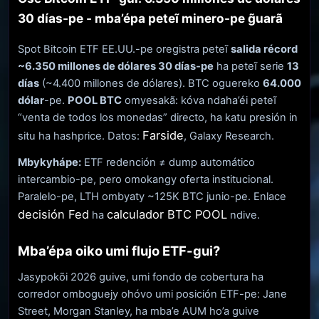
30 días-pe - mba’épa peteĩ minero-pe g̃uarã
Spot Bitcoin ETF EE.UU.-pe oregistra peteĩ
salida récord
~6.350 millones de dólares 30 días-pe
ha peteĩ serie
13
días
(~4.400 millones de dólares). BTC oguereko
64.000
dólar
-pe.
POOL BTC
omyesakã: kóva ndaha’éi peteĩ
“venta de todos los monedas” directo, ha katu presión in
Farside
situ ha hashprice. Datos:
, Galaxy Research.
Mbykyhápe:
ETF redención ≠ dump automático
intercambio-pe, pero omokangy oferta institucional.
Paralelo-pe, LTH ombyaty ~125K BTC junio-pe. Enlace
decisión Fed
calculador BTC POOL
ha
ndive.
Mba’épa oiko umi flujo ETF-gui?
Jasypokõi 2026 guive, umi fondo de cobertura ha
corredor omboguejy ohóvo umi posición ETF-pe: Jane
Street, Morgan Stanley, ha mba’e AUM ho’a guive