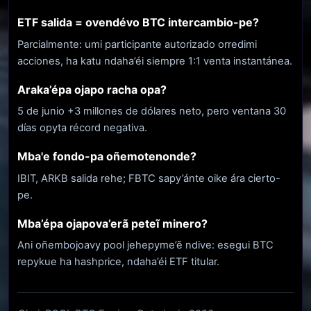
ETF salida = ovendévo BTC intercambio-pe?
Parcialmente: umi participante autorizado orredimi
acciones, ha katu ndaha’éi siempre 1:1 venta instantánea.
Araka’épa ojapo racha opa?
5 de junio +3 millones de dólares neto, pero ventana 30
días opyta récord negativa.
Mba'e fondo-pa oñemotenonde?
IBIT, ARKB salida rehe; FBTC sapy’ánte oike ára cierto-
pe.
Mba’épa ojapova’erã peteĩ minero?
Ani oñembojoavy pool jehepyme’ẽ ndive: esegui BTC
repykue ha hashprice, ndaha’éi ETF titular.