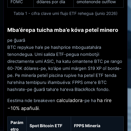
FOMC
dólares por día
omotenonde outflow
Tabla 1 - cifra clave umi flujo ETF rehegua (junio 2026)
Mba’érepa tuicha mba’e kóva peteĩ minero
pe g̃uarã
BTC repykue ha’e pe hashprice mboguatahára
tenondegua. Umi salida ETF-pegua nombotýi
directamente umi ASIC, ha katu omantene BTC pe rango
60-70K dólares-pe, ko’ápe umi márgen S19 XP oĩ borde-
pe. Pe minería peteĩ piscina rupive ha peteĩ ETF tenda
haꞌehína tembipuru iñambuéva: FPPS omeꞌe BTC
hashrate-pe g̃uarã tahaꞌe haꞌeva BlackRock fondo.
calculadora
ha rire
Eestima nde breakeven
-pe ha
−10% apañuãi
.
Parám
Spot Bitcoin ETF
FPPS Minería
etro