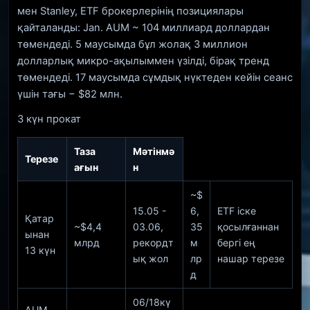
мен Stanley, ETF брокерлерінің позициялары
қайталанды: Jan. AUM ~ 104 миллиард доллардан
төмендеді. 5 маусымда бұл жолақ 3 миллион
долларлық микро-ақылыммен үзілді, бірақ тренд
төмендеді. 17 маусымда сұмдық нүктеден кейін сеанс
үшін тағы − $82 млн.
3 күн прокат
Таза
Мәтінмә
Терезе
ағын
н
~$
15.05 -
6,
ETF іске
Қатар
~$4,4
03.06,
35
қосылғаннан
ынан
млрд
рекордт
м
бергі ең
13 күн
ық жол
лр
нашар терезе
д
06/18кү
AUM