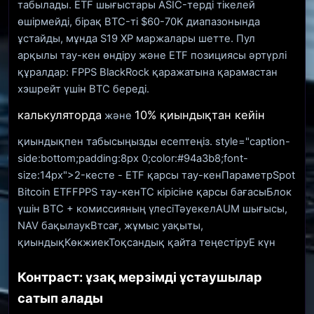
табылады. ETF шығыстары ASIC-терді тікелей
өшірмейді, бірақ BTC-ті $60-70K диапазонында
ұстайды, мұнда S19 XP маржалары шетте. Пул
арқылы тау-кен өндіру және ETF позициясы әртүрлі
құралдар: FPPS BlackRock қаражатына қарамастан
хэшрейт үшін BTC береді.
калькуляторда
10% қиындықтан кейін
және
қиындықпен табысыңызды есептеңіз. style="caption-
side:bottom;padding:8px 0;color:#94a3b8;font-
size:14px">2-кесте - ETF қарсы тау-кенПараметрSpot
Bitcoin ETFFPPS тау-кенTC кірісіне қарсы бағасыБлок
үшін BTC + комиссияның үлесіТәуекелAUM шығысы,
NAV бақылаукВтсағ, жұмыс уақыты,
қиындықКөкжиекТоқсандық қайта теңестіру
E күн
Контраст: ұзақ мерзімді ұстаушылар
сатып алады