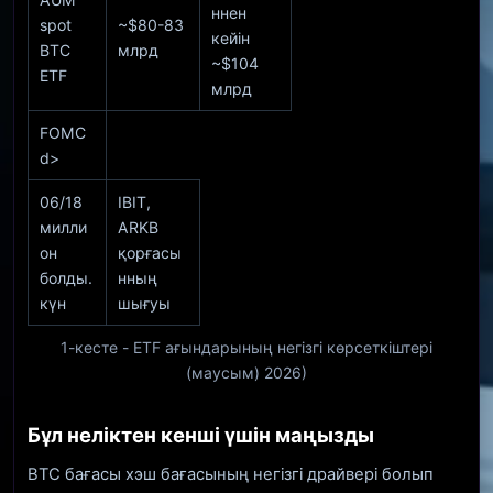
ннен
spot
~$80-83
кейін
BTC
млрд
~$104
ETF
млрд
FOMC
d>
06/18
IBIT,
милли
ARKB
он
қорғасы
болды.
нның
күн
шығуы
1-кесте - ETF ағындарының негізгі көрсеткіштері
(маусым) 2026)
Бұл неліктен кенші үшін маңызды
BTC бағасы хэш бағасының негізгі драйвері болып