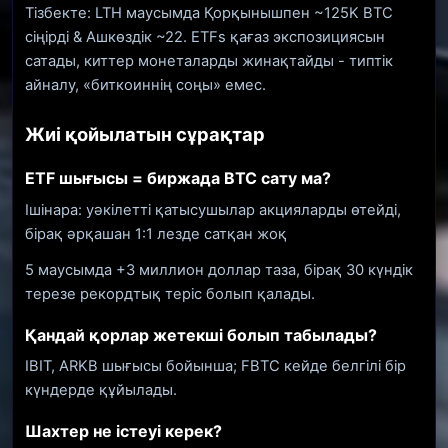
Тізбекте: LTH маусымда Қорқынышпен ~125K BTC
сіңірді & Ашкөздік ~22. ETFs қағаз экспозициясын
сатады, киттер монеталарды жинақтайды - типтік
айналу, «биткоиннің соңы» емес.
Жиі қойылатын сұрақтар
ETF шығысы = биржада BTC сату ма?
Ішінара: уәкілетті қатысушылар акцияларды өтейді,
бірақ әрқашан 1:1 лезде сатқан жоқ
5 маусымда +3 миллион доллар таза, бірақ 30 күндік
терезе рекордтық теріс болып қалады.
Қандай қорлар жетекші болып табылады?
IBIT, ARKB шығысы бойынша; FBTC кейде белгілі бір
күндерде құйылады.
Шахтер не істеуі керек?