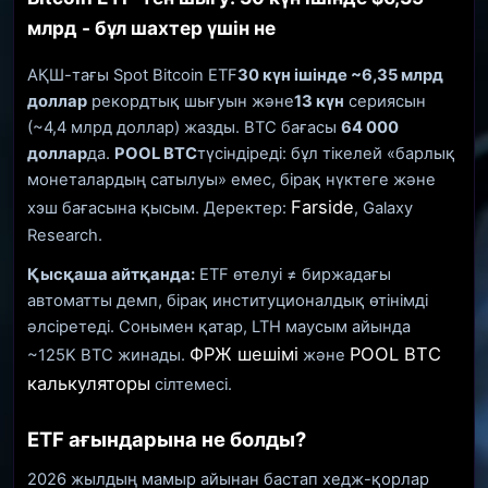
млрд - бұл шахтер үшін не
АҚШ-тағы Spot Bitcoin ETF
30 күн ішінде ~6,35 млрд
доллар
рекордтық шығуын және
13 күн
сериясын
(~4,4 млрд доллар) жазды. BTC бағасы
64 000
доллар
да.
POOL BTC
түсіндіреді: бұл тікелей «барлық
монеталардың сатылуы» емес, бірақ нүктеге және
Farside
хэш бағасына қысым. Деректер:
, Galaxy
Research.
Қысқаша айтқанда:
ETF өтелуі ≠ биржадағы
автоматты демп, бірақ институционалдық өтінімді
әлсіретеді. Сонымен қатар, LTH маусым айында
ФРЖ шешімі
POOL BTC
~125K BTC жинады.
және
калькуляторы
сілтемесі.
ETF ағындарына не болды?
2026 жылдың мамыр айынан бастап хедж-қорлар