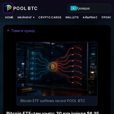
Қазақша
МАЙНИНГ ▾
HOME
CRYPTO CARDS
WALLETS
АЙЫРБАС
ПРОКСИ
↑ Тізімге оралу
Bitcoin ETF outflows record POOL BTC
Bitcoin ETF-тен шығу: 30 күн ішінде $6,35