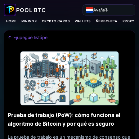
Avañe'ẽ
MINING ▾
HOME
CRYPTO CARDS
WALLETS
ÑEMBOHETA
PROXY H
↑ Ejupegué listápe
Prueba de trabajo (PoW): cómo funciona el
algoritmo de Bitcoin y por qué es seguro
La prueba de trabajo es un mecanismo de consenso que