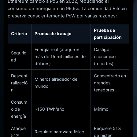
Ethereum cambió a PoS en 2022, reduciendo el
consumo de energía en un 99,9%. La comunidad Bitcoin
preserva conscientemente PoW por varias razones:
Prueba de
Criterio
Prueba de trabajo
participación
Energía real (ataque =
Castigo
Segurid
más de 15 mil millones de
económico
ad
dólares)
(recortes)
Descent
Concentrado en
Mineros alrededor del
ralizació
grandes
mundo
n
tenedores
Consum
o de
~150 TWh/año
Mínimo
energía
Ataque
Requiere 51%
Requiere hardware físico
51%
de bistec