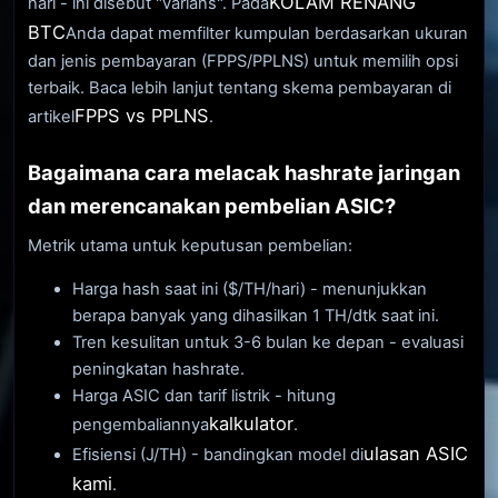
KOLAM RENANG
hari - ini disebut "varians". Pada
BTC
Anda dapat memfilter kumpulan berdasarkan ukuran
dan jenis pembayaran (FPPS/PPLNS) untuk memilih opsi
terbaik. Baca lebih lanjut tentang skema pembayaran di
FPPS vs PPLNS
artikel
.
Bagaimana cara melacak hashrate jaringan
dan merencanakan pembelian ASIC?
Metrik utama untuk keputusan pembelian:
Harga hash saat ini ($/TH/hari) - menunjukkan
berapa banyak yang dihasilkan 1 TH/dtk saat ini.
Tren kesulitan untuk 3-6 bulan ke depan - evaluasi
peningkatan hashrate.
Harga ASIC dan tarif listrik - hitung
kalkulator
pengembaliannya
.
ulasan ASIC
Efisiensi (J/TH) - bandingkan model di
kami
.