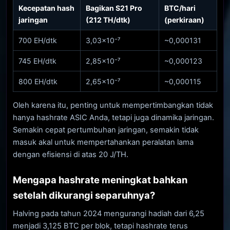
Kecepatan hash
Bagikan S21 Pro
BTC/hari
jaringan
(212 TH/dtk)
(perkiraan)
700 EH/dtk
3,03×10⁻⁷
~0,000131
745 EH/dtk
2,85×10⁻⁷
~0,000123
800 EH/dtk
2,65×10⁻⁷
~0,000115
Oleh karena itu, penting untuk mempertimbangkan tidak
hanya hashrate ASIC Anda, tetapi juga dinamika jaringan.
Semakin cepat pertumbuhan jaringan, semakin tidak
masuk akal untuk mempertahankan peralatan lama
dengan efisiensi di atas 20 J/TH.
Mengapa hashrate meningkat bahkan
setelah dikurangi separuhnya?
Halving pada tahun 2024 mengurangi hadiah dari 6,25
menjadi 3,125 BTC per blok, tetapi hashrate terus