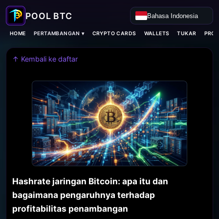
Bahasa Indonesia
PERTAMBANGAN ▾
HOME
CRYPTO CARDS
WALLETS
TUKAR
PROX
↑ Kembali ke daftar
Hashrate jaringan Bitcoin: apa itu dan
bagaimana pengaruhnya terhadap
profitabilitas penambangan