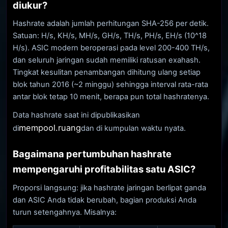
diukur?
Hashrate adalah jumlah perhitungan SHA-256 per detik.
Satuan: H/s, KH/s, MH/s, GH/s, TH/s, PH/s, EH/s (10^18
H/s). ASIC modern beroperasi pada level 200-400 TH/s,
dan seluruh jaringan sudah memiliki ratusan exahash.
Tingkat kesulitan penambangan dihitung ulang setiap
blok tahun 2016 (~2 minggu) sehingga interval rata-rata
antar blok tetap 10 menit, berapa pun total hashratenya.
Data hashrate saat ini dipublikasikan
mempool.ruang
di
dan di kumpulan waktu nyata.
Bagaimana pertumbuhan hashrate
mempengaruhi profitabilitas satu ASIC?
Proporsi langsung: jika hashrate jaringan berlipat ganda
dan ASIC Anda tidak berubah, bagian produksi Anda
turun setengahnya. Misalnya: