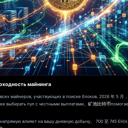
доходность майнинга
 всех майнеров, участвующих в поиске блоков. 2026 年 
矿池比特币
нее выбирать пул с честными выплатами。
помогае
напрямую влияет на вашу дневную добычу。 700 至 745 EH/s