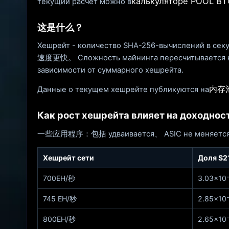
калькуляторе POOL BT
текущий расчёт можно в
这是什么？
Хешрейт - количество SHA-256-вычислений в 
速度更快。 Сложность майнинга пересчитывается кажд
зависимости от суммарного хешрейта.
内存
Данные о текущем хешрейте публикуются на
Как рост хешрейта влияет на доходнос
一些应用程序：包括 удваивается、 ASIC не меняется、
Хешрейт сети
Доля S21
700EH/秒
3.03×10⁻
745 EH/秒
2.85×10⁻
800EH/秒
2.65×10⁻