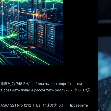
5 月，速度约为 745 EH/s。 Чем выше хешрейт、тем
т сравнить пулы и рассчитать реальный 净 BTC/天
 ASIC S21 Pro (212 TH/s) 的速度为 6%。 Проверить