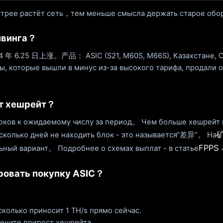
е растёт сеть，тем меньше смысла держать старое обор
лвинга？
 6.25 日上涨。产品： ASIC (S21, M60S, M66S), Казахстане, С
которые вышли в минус из-за высокого тарифа, продали об
ут хешрейт？
оков к ожидаемому числу за период。 Чем больше хешрейт п
колько дней не находить блок - это называется“差异”。 На
FPPS
льный вариант。 Подробнее о схемах выплат - в статье
ировать покупку ASIC？
 сколько приносит 1 TH/s прямо сейчас.
оцените прирост хешрейта。