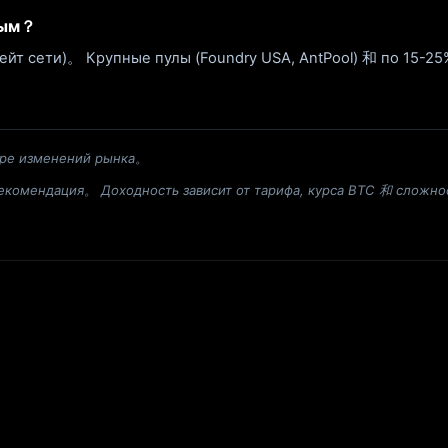
вым？
рейт сети)。 Крупные пулы (Foundry USA, AntPool) 和 по 15-2
ре изменений рынка。
комендация。 Доходность зависит от тарифа, курса BTC 和 сложнос