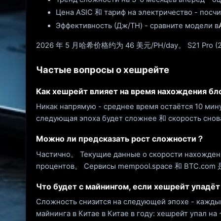
Цена ASIC 和 тариф на электричество - посч
Эффективность (Дж/TH) - сравните модели в
2026 年 5 月哈希价格约为 46 美元/PH/day。 S21 Pro (212 
Частые вопросы о хешрейте
Как хешрейт влияет на время нахождения б
Никак напрямую - среднее время остаётся 10 ми
следующая эпоха будет сложнее 和 скорость снов
Можно ли предсказать рост сложности？
Частично。 Текущие данные о скорости нахождени
процентов。 Сервисы mempool.space 和 BTC.co
Что будет с майнингом, если хешрейт упадё
Сложность снизится на следующей эпохе - кажды
майнинга в Китае в Китае в году: хешрейт упал н