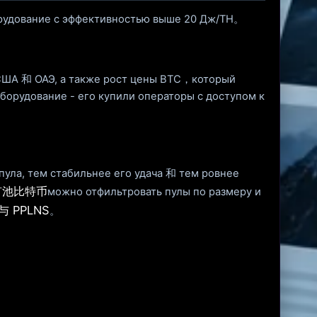
удование с эффективностью выше 20 Дж/TH。
ША 和 ОАЭ, а также рост цены BTC，который
орудование - его купили операторы с доступом к
ула, тем стабильнее его удача 和 тем ровнее
矿池比特币
можно отфильтровать пулы по размеру и
 与 PPLNS
。