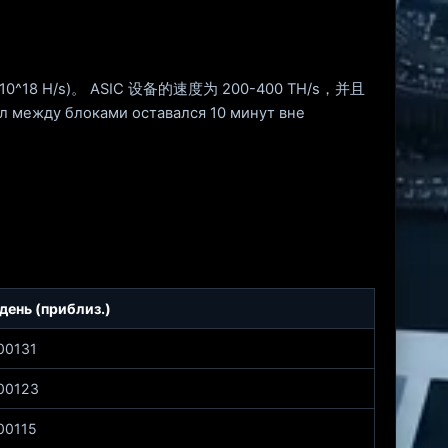
s (10^18 H/s)。 ASIC 设备的速度为 200-400 TH/s，并且
 между блоками оставался 10 минут вне
день (приблиз.)
00131
00123
00115