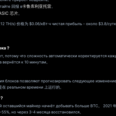
卡鲁库利亚托雷
итайте 回报 в
。
ASIC 芯片
。
TH/s) 价格为 $0.06/кВт·ч чистая прибыль - около $3.8/сутк
лока？
нут, потому что сложность автоматически коректируется к
а вернётся к 10 минутам。
я блоков позволяют прогнозировать следующее изменение
m 是在 реальном времени 上运行的。
т？
й оставшийся майнер начнёт добывать больше BTC。 2021 年 
а ~55%, но через 3-4 месяца восстановился。