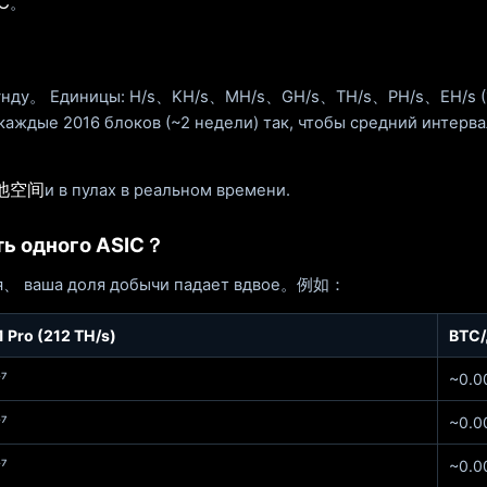
C
。
секунду。 Единицы: H/s、KH/s、MH/s、GH/s、TH/s、PH/s、EH/
ые 2016 блоков (~2 недели) так, чтобы средний интервал
池空间
и в пулах в реальном времени.
ть одного ASIC？
 ваша доля добычи падает вдвое。例如：
 Pro (212 TH/s)
BTC/
⁷
~0.0
⁷
~0.0
⁷
~0.0