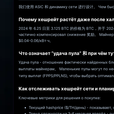
我们使用 ASIC 和 динамику сети 进行设计。 Чем быстре
Почему хешрейт растёт даже после ха
2024 年 6.25 日至 3.125 BTC 的价格为 BTC，并于 2024 年
частично компенсировал снижение 奖励。 Майнеры, 
$0.04-0.06/кВт·ч。
Что означает “удача пула” 和 при чём т
Удача пула - отношение фактически найденных бл
выплаты майнерам。 Маленькие пулы могут по нес
типу выплат (FPPS/PPLNS), чтобы выбрать оптима
Как отслеживать хешрейт сети и план
Ключевые метрики для решения о покупке:
Текущий hashprice ($/TH/день) - показывает,
Тренд сложности на 3-6 месяцев вперёд - 