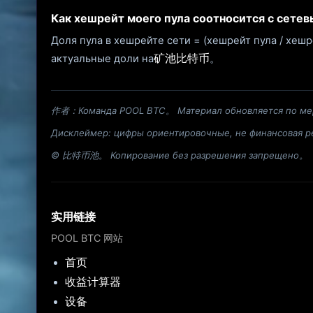
Как хешрейт моего пула соотносится с сете
Доля пула в хешрейте сети = (хешрейт пула / хеш
矿池比特币
актуальные доли на
。
作者：Команда POOL BTC。 Материал обновляется по ме
Дисклеймер: цифры ориентировочные, не финансовая ре
© 比特币池。 Копирование без разрешения запрещено。
实用链接
POOL BTC 网站
首页
收益计算器
设备