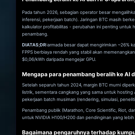
Pada tahun 2026, sebagian operator besar mengalihk
inferensi, pekerjaan batch). Jaringan BTC masih berk
kalkulator profitabilitas - perubahan ini penting untu
penambang.
DIATAS;DR:
armada besar dapat mengirimkan ~26% kap
FPPS berbiaya rendah yang stabil akan memenangka
$0,06/kWh daripada mengejar GPU.
Mengapa para penambang beralih ke AI 
Setelah separuh tahun 2024, margin BTC murni diper
listrik, sementara cangkang yang sama untuk hostin
pekerjaan batch musiman (rendering, simulasi, penelit
Penambang publik (Marathon, Core Scientific, Riot, d
untuk NVIDIA H100/H200 dan pendinginan yang lebih 
Bagaimana pengaruhnya terhadap kumpu