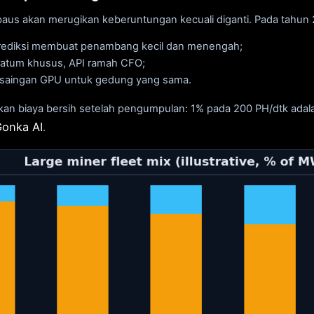
 paus akan merugikan keberuntungan kecuali diganti. Pada tah
iprediksi membuat penambang kecil dan menengah;
tratum khusus, API ramah CFO;
ersaingan GPU untuk gedung yang sama.
 biaya bersih setelah pengumpulan: 1% pada 200 PH/dtk adala
Gonka AI
.