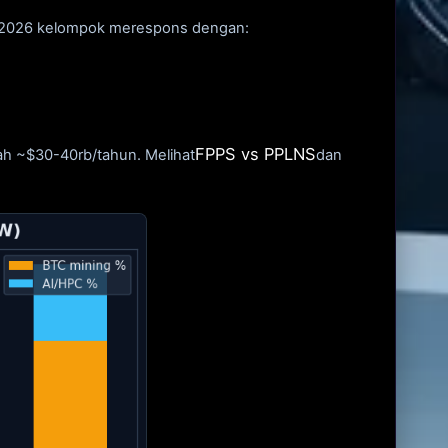
un 2026 kelompok merespons dengan:
FPPS vs PPLNS
h ~$30-40rb/tahun. Melihat
dan