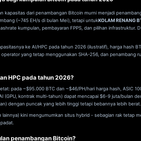
an kapasitas dari penambangan Bitcoin murni menjadi penambang
embang (~745 EH/s di bulan Mei), tetapi untuk
KOLAM RENANG B
k hashrate kumpulan, pembayaran FPPS, dan pilihan infrastruktur. D
asitasnya ke AI/HPC pada tahun 2026 (ilustratif), harga hash 
n operator yang tetap menggunakan SHA-256, dan penambang r
dan HPC pada tahun 2026?
ketat: pada ~$95.000 BTC dan ~$46/PH/hari harga hash, ASIC 10
g AI (GPU, kontrak multi-tahun) dapat mencapai $6-9 juta/bul
ian) dengan puncak yang lebih tinggi tetapi bebannya lebih berat.
an lainnya) kini mengumumkan situs hybrid - sebagian rak tetap
padat.
lan penambangan Bitcoin?