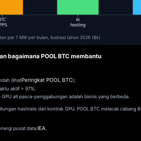
n per 1 MW per bulan, ilustrasi tahun 2026 ($k)
 dan bagaimana POOL BTC membantu
Peringkat POOL BTC
dah (lihat
);
ktu aktif > 97%;
GPU alt pasca-penggabungan adalah bisnis yang berbeda.
itungan hashrate dari kontrak GPU. POOL BTC melacak cabang BTC
IEA
energi pusat data:
.