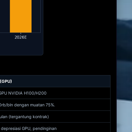
 (GPU)
 GPU NVIDIA H100/H200
rb/bln dengan muatan 75%.
ulan (tergantung kontrak)
 depresiasi GPU, pendinginan