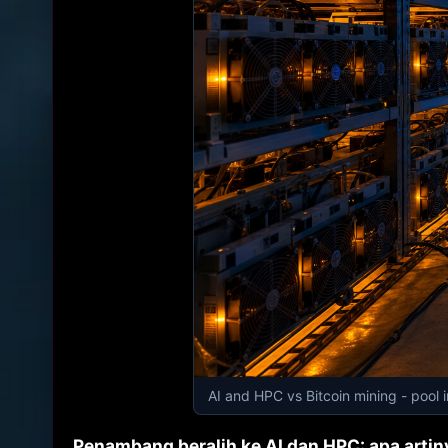
AI and HPC vs Bitcoin mining - pool
Penambang beralih ke AI dan HPC: apa arti