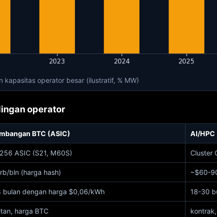
kapasitas operator besar (ilustratif, % MW)
ingan operator
mbangan BTC (ASIC)
AI/HPC
256 ASIC (S21, M60S)
Cluster
b/bln (harga hash)
~$60-90
8 bulan dengan harga $0,06/kWh
18-30 b
itan, harga BTC
kontrak,