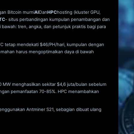
an Bitcoin murni
AI
Dan
HPC
hosting (kluster GPU,
TC
- situs perbandingan kumpulan penambangan dan
i bawah: tren, angka, dan petunjuk praktis bagi para
BTC tetap mendekati $46/PH/hari, kumpulan dengan
umahan harus mengoptimalkan daya di bawah
0 MW menghasilkan sekitar $4,6 juta/bulan sebelum
an dengan pemanfaatan 70-85%. HPC menambahkan
 menggunakan Antminer S21, sebagian dibuat ulang