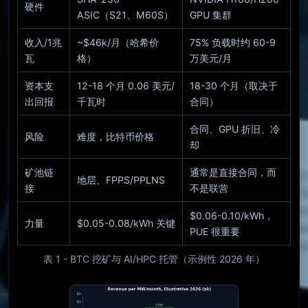
硬件
ASIC（S21、M60S）
GPU 集群
收入/1兆
~$46k/月（哈希价
75% 负载时约 60-9
瓦
格）
万美元/月
资本支
12-18 个月 0.06 美元/
18-30 个月（取决于
出回报
千瓦时
合同）
合同、GPU 折旧、冷
风险
难度，比特币价格
却
矿池链
通常是直接合同，而
地层、FPPS/PPLNS
接
不是联营
$0.06-0.10/kWh，
力量
$0.05-0.08/kWh 关键
PUE 很重要
表 1 - BTC 挖矿与 AI/HPC 托管（示例性 2026 年）