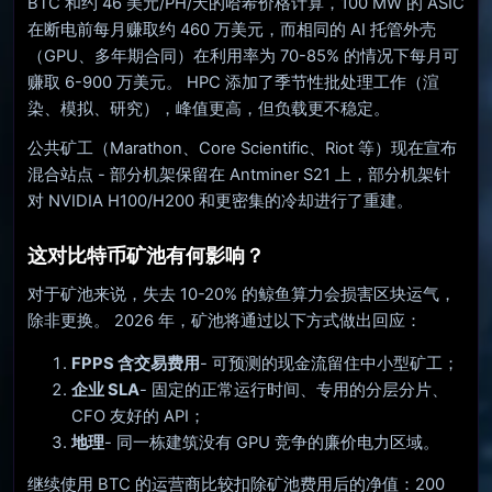
BTC 和约 46 美元/PH/天的哈希价格计算，100 MW 的 ASIC
在断电前每月赚取约 460 万美元，而相同的 AI 托管外壳
（GPU、多年期合同）在利用率为 70-85% 的情况下每月可
赚取 6-900 万美元。 HPC 添加了季节性批处理工作（渲
染、模拟、研究），峰值更高，但负载更不稳定。
公共矿工（Marathon、Core Scientific、Riot 等）现在宣布
混合站点 - 部分机架保留在 Antminer S21 上，部分机架针
对 NVIDIA H100/H200 和更密集的冷却进行了重建。
这对比特币矿池有何影响？
对于矿池来说，失去 10-20% 的鲸鱼算力会损害区块运气，
除非更换。 2026 年，矿池将通过以下方式做出回应：
FPPS 含交易费用
- 可预测的现金流留住中小型矿工；
企业 SLA
- 固定的正常运行时间、专用的分层分片、
CFO 友好的 API；
地理
- 同一栋建筑没有 GPU 竞争的廉价电力区域。
继续使用 BTC 的运营商比较扣除矿池费用后的净值：200