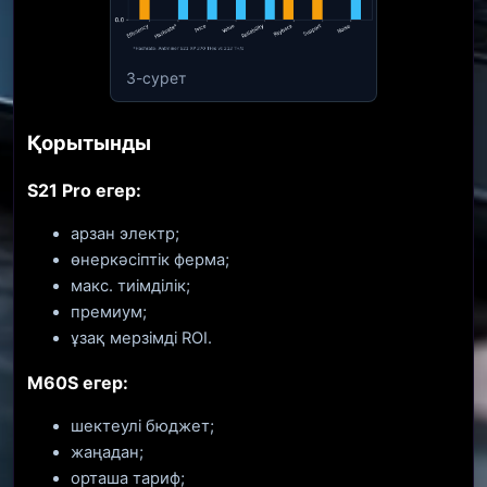
3-сурет
Қорытынды
S21 Pro егер:
арзан электр;
өнеркәсіптік ферма;
макс. тиімділік;
премиум;
ұзақ мерзімді ROI.
M60S егер:
шектеулі бюджет;
жаңадан;
орташа тариф;