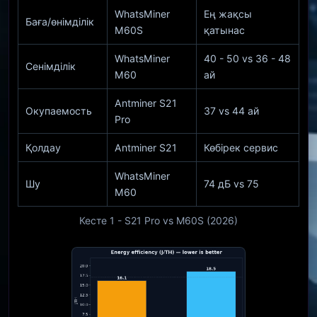
WhatsMiner
Ең жақсы
Баға/өнімділік
M60S
қатынас
WhatsMiner
40 - 50 vs 36 - 48
Сенімділік
M60
ай
Antminer S21
Окупаемость
37 vs 44 ай
Pro
Қолдау
Antminer S21
Көбірек сервис
WhatsMiner
Шу
74 дБ vs 75
M60
Кесте 1 - S21 Pro vs M60S (2026)