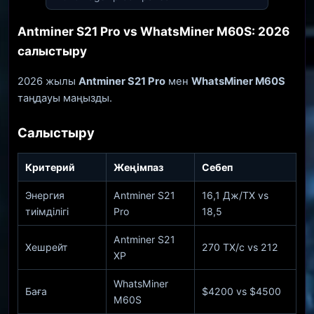
Antminer S21 Pro vs WhatsMiner M60S: 2026
салыстыру
2026 жылы
Antminer S21 Pro
мен
WhatsMiner M60S
таңдауы маңызды.
Салыстыру
Критерий
Жеңімпаз
Себеп
Энергия
Antminer S21
16,1 Дж/ТХ vs
тиімділігі
Pro
18,5
Antminer S21
Хешрейт
270 ТХ/с vs 212
XP
WhatsMiner
Баға
$4200 vs $4500
M60S