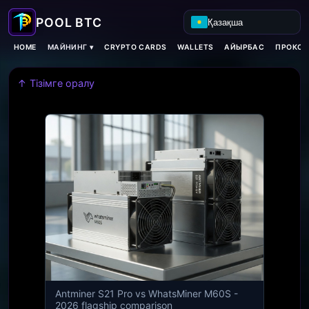
Қазақша
МАЙНИНГ ▾
HOME
CRYPTO CARDS
WALLETS
АЙЫРБАС
ПРОКСИ
↑ Тізімге оралу
Antminer S21 Pro vs WhatsMiner M60S -
2026 flagship comparison