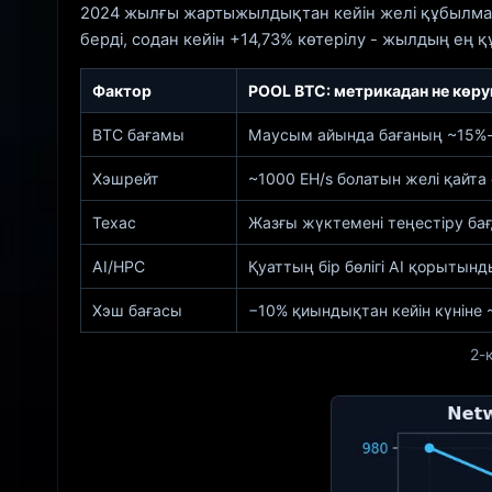
2024 жылғы жартыжылдықтан кейін желі құбылмалыл
берді, содан кейін +14,73% көтерілу - жылдың ең 
Фактор
POOL BTC: метрикадан не көр
BTC бағамы
Маусым айында бағаның ~15%-ғ
Хэшрейт
~1000 EH/s болатын желі қайта 
Техас
Жазғы жүктемені теңестіру ба
AI/HPC
Қуаттың бір бөлігі AI қорытын
Хэш бағасы
−10% қиындықтан кейін күніне 
2-