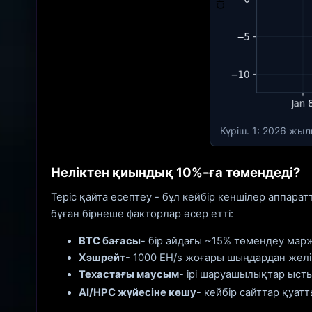
Күріш. 1: 2026 жыл
Неліктен қиындық 10%-ға төмендеді?
Теріс қайта есептеу - бұл кейбір кеншілер аппа
бұған бірнеше факторлар әсер етті:
BTC бағасы
- бір айдағы ~15% төмендеу марж
Хэшрейт
- 1000 EH/s жоғары шыңдардан желі 
Техастағы маусым
- ірі шаруашылықтар ысты
AI/HPC жүйесіне көшу
- кейбір сайттар қуатт