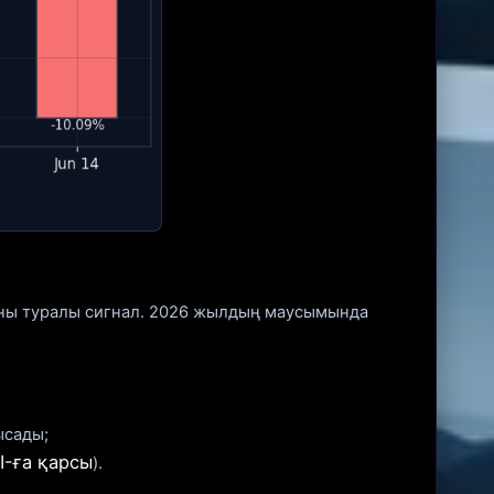
қаны туралы сигнал. 2026 жылдың маусымында
ысады;
I-ға қарсы
).