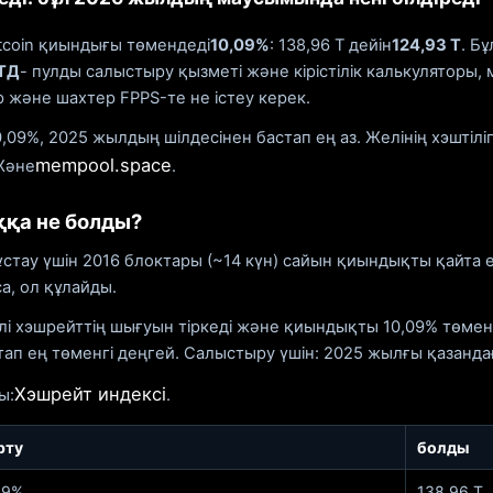
tcoin қиындығы төмендеді
10,09%
: 138,96 Т дейін
124,93 Т
. Б
ТД
- пулды салыстыру қызметі және кірістілік калькуляторы
 және шахтер FPPS-те не істеу керек.
,09%, 2025 жылдың шілдесінен бастап ең аз. Желінің хэштіліг
mempool.space
Және
.
қа не болды?
тау үшін 2016 блоктары (~14 күн) сайын қиындықты қайта е
а, ол құлайды.
лі хэшрейттің шығуын тіркеді және қиындықты 10,09% төмен
ап ең төменгі деңгей. Салыстыру үшін: 2025 жылғы қазанда
Хэшрейт индексі
ы:
.
рту
болды
09%
138,96 Т