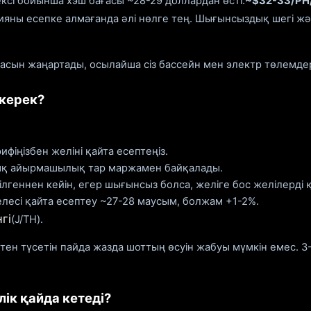
ксі бойынша хэш бағасы ~28-29 доллардан өсті.
~$32-33/PH
ацияны есепке алмағанда әлі нөлге тең. Шығынсыздық шегі ж
сын жаңартады, осылайша сіз бассейн мен электр төлемдерін
 керек?
фіңізбен желіні қайта есептеңіз.
ық айырмашылық тар маржамен байқалады.
ілгеннен кейін, егер шығынсыз болса, желіге бос желілерді 
лесі қайта есептеу ~27-28 маусым, болжам +1-2%.
гі
(J/TH).
ктен түсетін пайда жазда шоттың өсуін жабуы мүмкін емес. 3
лік қайда кетеді?