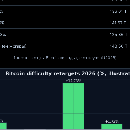
2%
136,61 Т
16%
141,67 Т
73%
125,86 Т
% (ең жоғары)
143,50 Т
1-кесте - соңғы Bitcoin қиындық есептеулері (2026)