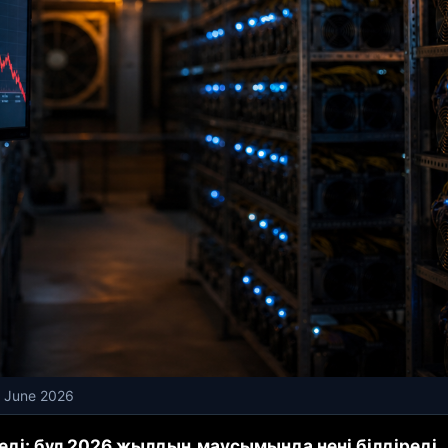
in June 2026
ді: бұл 2026 жылдың маусымында нені білдіреді