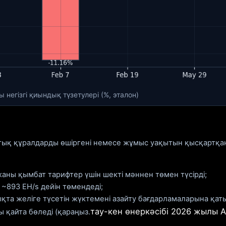
ы негізгі қиындық түзетулері (%, эталон)
раттық құралдарды өшіргені немесе жұмыс уақытын қысқарт
аны қымбат тарифтер үшін шекті мәннен төмен түсірді;
~893 EH/s дейін төмендеді;
қта желіге түсетін жүктемені азайту бағдарламаларына қат
тау-кен өнеркәсібі 2026 жылы A
ы қайта бөледі (қараңыз.