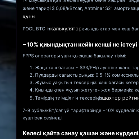
14 маусымда қайта есептеуден кейін Хэшрейт инде
және тарифі $ 0,08/кВтсағ, Antminer S21 амортиз
құны
.
калькулятор
POOL BTC in
қиындықтар мен хэш баға
−10% қиындықтан кейін кенші не істеуі
FPPS операторы үшін қысқаша бақылау тізімі:
Жаңа хэш бағасы ~ $33/PH/тәулігіне және тари
Пулдарды салыстырыңыз: 0,5-1% комиссиял
Жұмыс уақытын тексеріңіз: хэш бағасы көтер
Қиындықпен «қуып жетуге» жол бермеңіз: ке
шахтер рейтин
Темірдің тиімділігін тексеріңіз
7-9 рубль/кВт/сағ үй тарифтерінде −10% күрделілі
күштірек сезінеді.
Келесі қайта санау қашан және күрделі