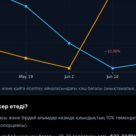
шті және қайта есептеу айналасындағы хэш бағасы (анықтамалық 
ер етеді?
C бағасы және бірдей алымдар кезінде қиындықтың 10% төменд
ропорциясы).