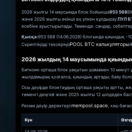
2026 жылғы 14 маусымда блок бойынша
953 568
Bi
және 2026 жылғы екінші ең үлкен құлдырау.
ПУЛ Б
есебіне ауыстырылады. Төменде: сандар, себептер
Қысқа:
953 568 (14.06.2026) блогында қиындық -10
POOL BTC калькуляторы
Скриптіңізді тексеріңіз
2026 жылдың 14 маусымында қиындық
Биткоин орташа блок уақытын шамамен 10 минут ұс
жылдамырақ қозғалса, қиындық артады; баяу болс
Осы дәуірде блоктаудың орташа уақыты артты, же
төменгі деңгей және 2025 жылғы 12 шілдеден баст
mempool.space
Ресми дәуір деректері:
, хэш бағас
Күн
Өзге
14.06.2026
−10,