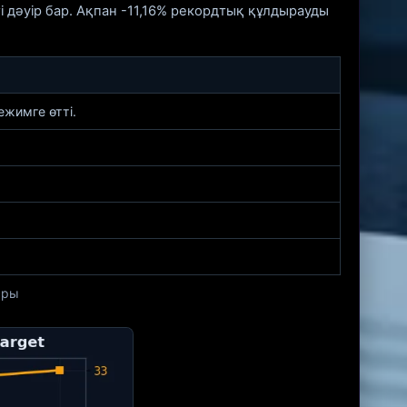
 дәуір бар. Ақпан -11,16% рекордтық құлдырауды
жимге өтті.
ары