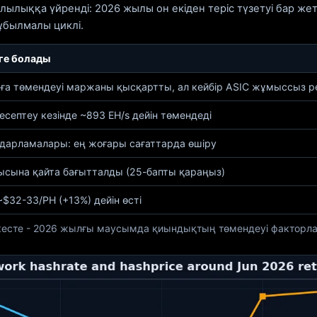
ыққа үйренді: 2026 жылы он екіден теріс түзетуі бар жеті
құбылмалы циклі.
уге болады
а төмендеуі маржаны қысқартты, ал кейбір ASIC жұмыссыз ре
есептеу кезінде ~893 EH/s дейін төмендеді
ғдарламалары: ең жоғары сағаттарда өшіру
дысына қайта бағытталды (25-бапты қараңыз)
~$32-33/PH (+13%) дейін өсті
кесте - 2026 жылғы маусымда қиындықтың төмендеуі факторл