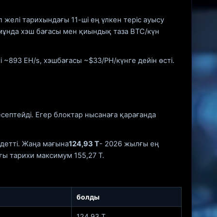
ұл желі тарихындағы 11-ші ең үлкен теріс ауысу
, мұнда хэш бағасы мен қиындық таза BTC/күн
і ~893 EH/s, хэшбағасы ~$33/PH/күнге дейін өсті.
септейді. Егер блоктар нысанаға қарағанда
детті. Жаңа мағына
124,93 Т
- 2026 жылғы ең
ғы тарихи максимум 155,27 Т.
болды
124,93 Т