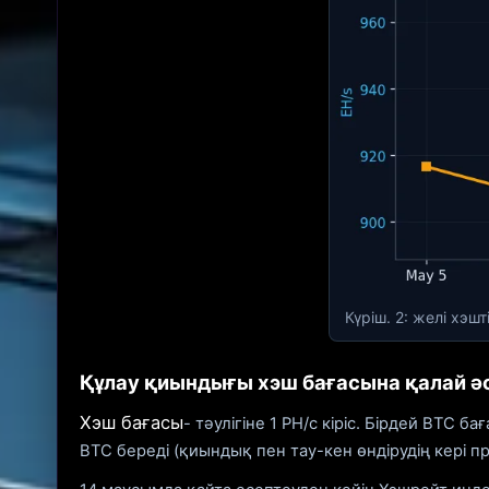
Күріш. 2: желі хэ
Құлау қиындығы хэш бағасына қалай әс
Хэш бағасы
- тәулігіне 1 PH/с кіріс. Бірдей BT
BTC береді (қиындық пен тау-кен өндірудің кері п