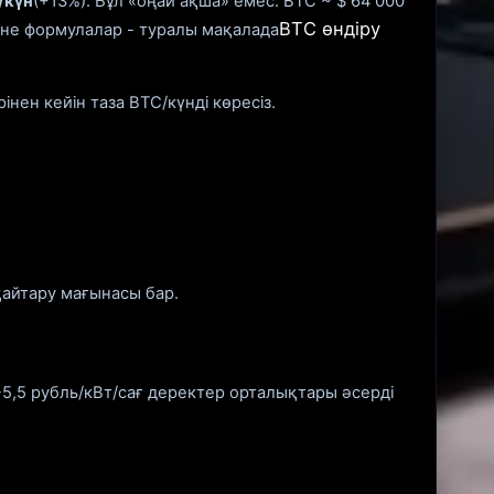
/күн
(+13%). Бұл «оңай ақша» емес: BTC ~ $ 64 000
BTC өндіру
әне формулалар - туралы мақалада
ен кейін таза BTC/күнді көресіз.
қайтару мағынасы бар.
-5,5 рубль/кВт/сағ деректер орталықтары әсерді