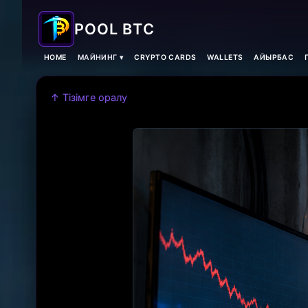
POOL BTC
HOME
МАЙНИНГ ▾
CRYPTO CARDS
WALLETS
АЙЫРБАС
↑ Тізімге оралу