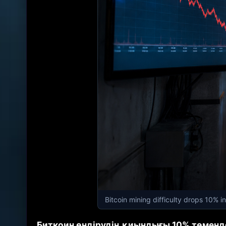
Bitcoin mining difficulty drops 10% 
Биткоин өндірудің қиындығы 10% төменде