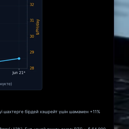
нүкте)
еуі шахтерге бірдей хэшрейт үшін шамамен +11%