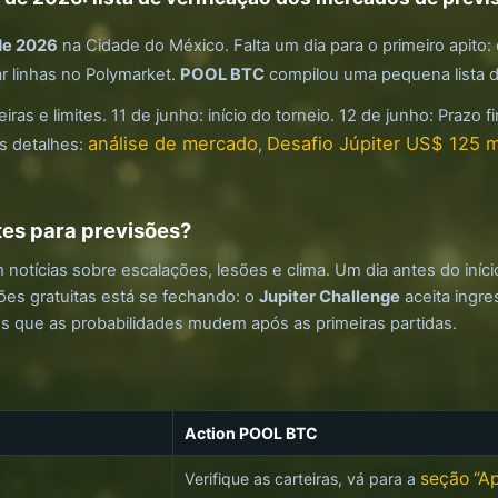
 de 2026
na Cidade do México. Falta um dia para o primeiro apito:
 linhas no Polymarket.
POOL BTC
compilou uma pequena lista d
eiras e limites. 11 de junho: início do torneio. 12 de junho: Prazo 
análise de mercado
Desafio Júpiter US$ 125 m
is detalhes:
,
tes para previsões?
ícias sobre escalações, lesões e clima. Um dia antes do início, 
ões gratuitas está se fechando: o
Jupiter Challenge
aceita ingr
 que as probabilidades mudem após as primeiras partidas.
Action POOL BTC
seção “A
Verifique as carteiras, vá para a