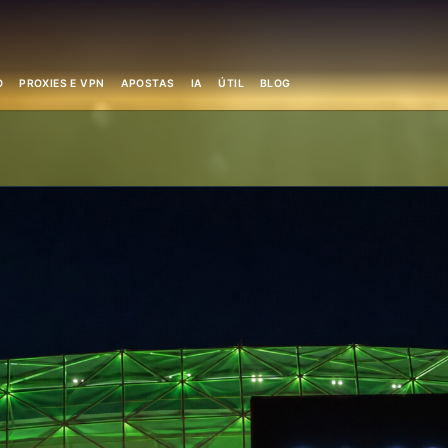
O
PROXIES E VPN
APOSTAS
IA
ÚTIL
BLOG