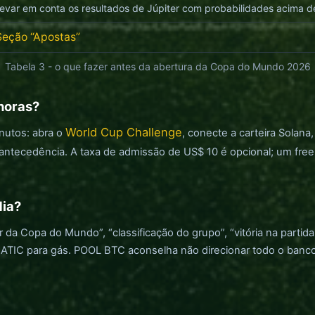
evar em conta os resultados de Júpiter com probabilidades acima de
Seção “Apostas”
Tabela 3 - o que fazer antes da abertura da Copa do Mundo 2026
horas?
World Cup Challenge
inutos: abra o
, conecte a carteira Solana,
om antecedência. A taxa de admissão de US$ 10 é opcional; um freer
dia?
 Copa do Mundo”, “classificação do grupo”, “vitória na partid
C para gás. POOL BTC aconselha não direcionar todo o banco par