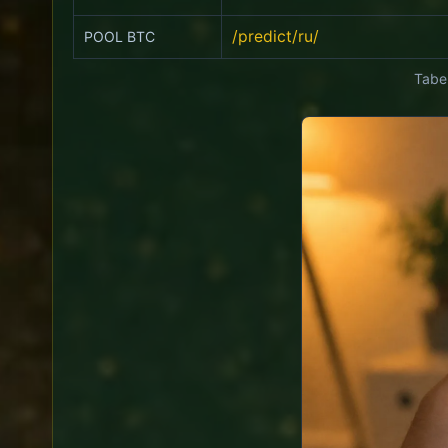
/predict/ru/
POOL BTC
Tabel