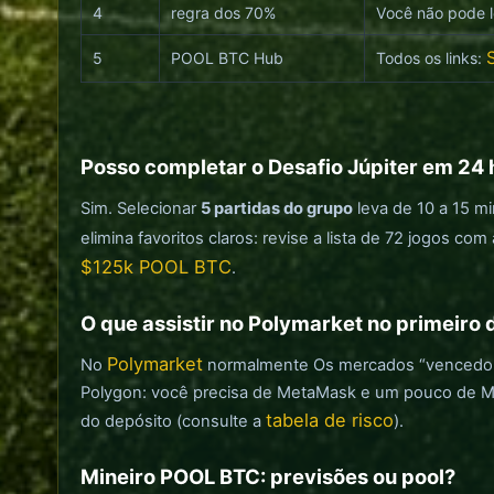
4
regra dos 70%
Você não pode l
5
POOL BTC Hub
Todos os links:
Posso completar o Desafio Júpiter em 24 
Sim. Selecionar
5 partidas do grupo
leva de 10 a 15 m
elimina favoritos claros: revise a lista de 72 jogos c
$125k POOL BTC
.
O que assistir no Polymarket no primeiro 
Polymarket
No
normalmente Os mercados “vencedor da
Polygon: você precisa de MetaMask e um pouco de MATI
tabela de risco
do depósito (consulte a
).
Mineiro POOL BTC: previsões ou pool?