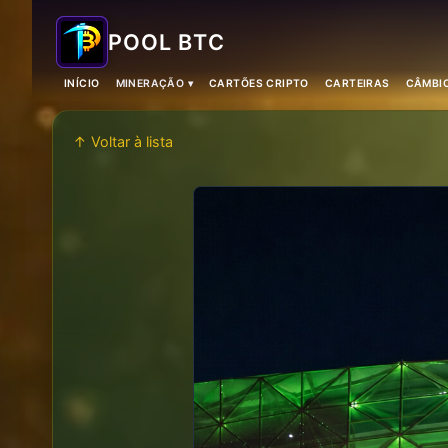
POOL BTC
INÍCIO
MINERAÇÃO ▾
CARTÕES CRIPTO
CARTEIRAS
CÂMBI
↑ Voltar à lista