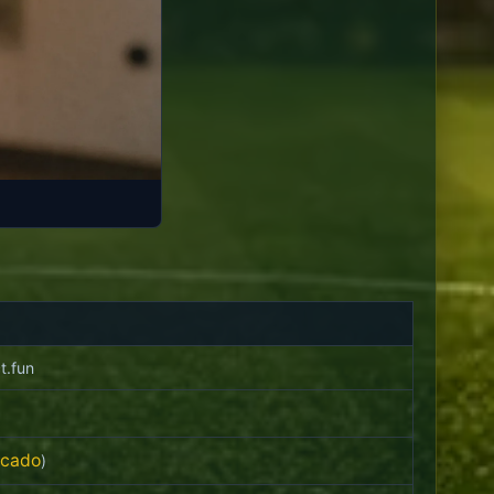
t.fun
rcado
)