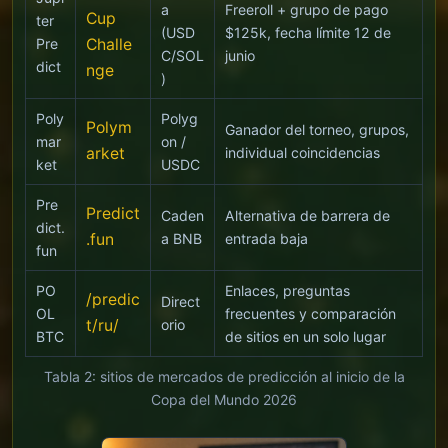
a
Freeroll + grupo de pago
Cup
ter
(USD
$125k, fecha límite 12 de
Pre
Challe
C/SOL
junio
dict
nge
)
Poly
Polyg
Polym
Ganador del torneo, grupos,
mar
on /
arket
individual coincidencias
ket
USDC
Pre
Predict
Caden
Alternativa de barrera de
dict.
.fun
a BNB
entrada baja
fun
PO
Enlaces, preguntas
/predic
Direct
OL
frecuentes y comparación
t/ru/
orio
BTC
de sitios en un solo lugar
Tabla 2: sitios de mercados de predicción al inicio de la
Copa del Mundo 2026