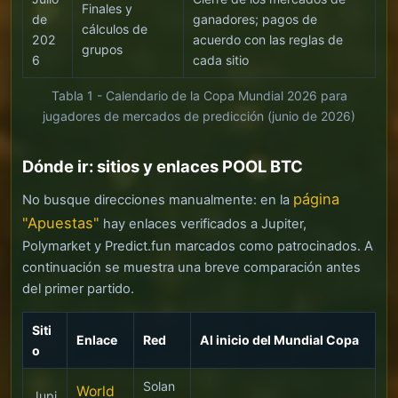
Finales y
de
ganadores; pagos de
cálculos de
202
acuerdo con las reglas de
grupos
6
cada sitio
Tabla 1 - Calendario de la Copa Mundial 2026 para
jugadores de mercados de predicción (junio de 2026)
Dónde ir: sitios y enlaces POOL BTC
página
No busque direcciones manualmente: en la
"Apuestas"
hay enlaces verificados a Jupiter,
Polymarket y Predict.fun marcados como patrocinados. A
continuación se muestra una breve comparación antes
del primer partido.
Siti
Enlace
Red
Al inicio del Mundial Copa
o
Solan
World
Jupi