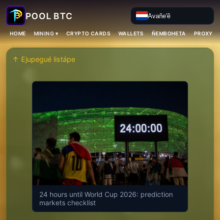
Avañe'ẽ
MINING ▾
HOME
CRYPTO CARDS
WALLETS
ÑEMBOHETA
PROXY H
↑ Ejupegué listápe
24 hours until World Cup 2026: prediction
markets checklist