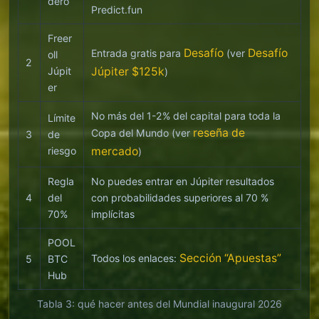
dero
Predict.fun
Freer
Desafío
Desafío
Entrada gratis para
(ver
oll
2
Júpit
Júpiter $125k
)
er
No más del 1-2% del capital para toda la
Límite
reseña de
Copa del Mundo (ver
3
de
riesgo
mercado
)
Regla
No puedes entrar en Júpiter resultados
4
del
con probabilidades superiores al 70 %
70%
implícitas
POOL
Sección “Apuestas”
Todos los enlaces:
5
BTC
Hub
Tabla 3: qué hacer antes del Mundial inaugural 2026