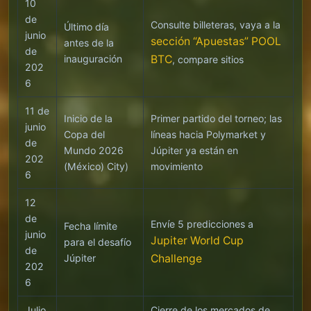
10
de
Consulte billeteras, vaya a la
Último día
junio
sección “Apuestas” POOL
antes de la
de
inauguración
BTC
, compare sitios
202
6
11 de
Inicio de la
Primer partido del torneo; las
junio
Copa del
líneas hacia Polymarket y
de
Mundo 2026
Júpiter ya están en
202
(México) City)
movimiento
6
12
de
Envíe 5 predicciones a
Fecha límite
junio
Jupiter World Cup
para el desafío
de
Júpiter
Challenge
202
6
Julio
Cierre de los mercados de