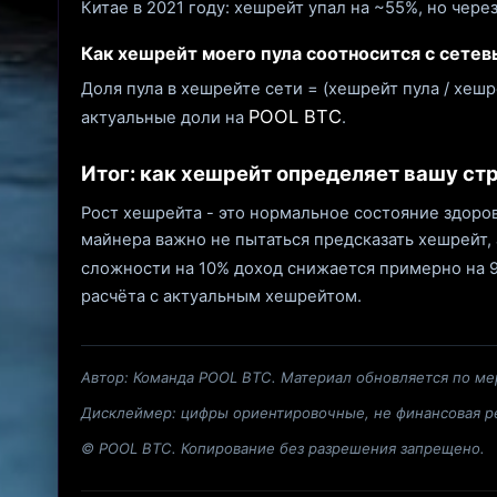
Китае в 2021 году: хешрейт упал на ~55%, но чере
Как хешрейт моего пула соотносится с сете
Доля пула в хешрейте сети = (хешрейт пула / хешр
POOL BTC
актуальные доли на
.
Итог: как хешрейт определяет вашу ст
Рост хешрейта - это нормальное состояние здоровог
майнера важно не пытаться предсказать хешрейт, 
сложности на 10% доход снижается примерно на 9
расчёта с актуальным хешрейтом.
Автор: Команда POOL BTC. Материал обновляется по ме
Дисклеймер: цифры ориентировочные, не финансовая ре
© POOL BTC. Копирование без разрешения запрещено.