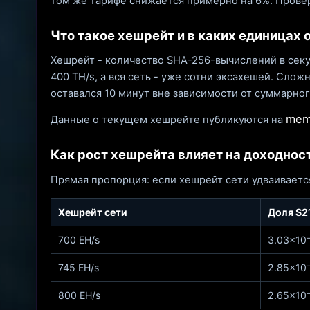
том же тарифе снижается примерно на 6%. Прове
Что такое хешрейт и в каких единицах 
Хешрейт - количество SHA-256-вычислений в секунд
400 TH/s, а вся сеть - уже сотни эксахешей. Сло
оставался 10 минут вне зависимости от суммарно
mem
Данные о текущем хешрейте публикуются на
Как рост хешрейта влияет на доходнос
Прямая пропорция: если хешрейт сети удваивается
Хешрейт сети
Доля S21
700 EH/s
3.03×10⁻
745 EH/s
2.85×10⁻
800 EH/s
2.65×10⁻