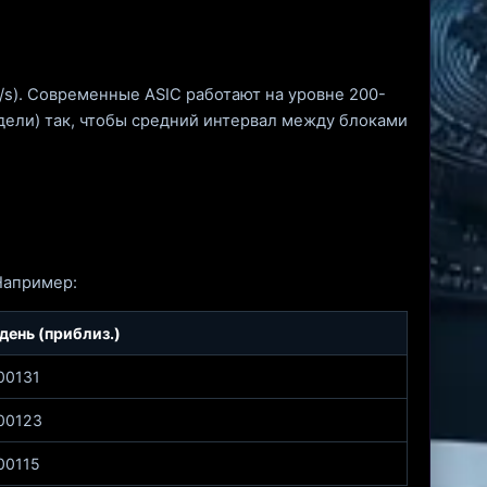
 H/s). Современные ASIC работают на уровне 200-
едели) так, чтобы средний интервал между блоками
Например:
день (приблиз.)
00131
00123
00115