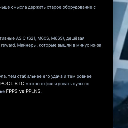
еньше смысла держать старое оборудование с
тивные ASIC (S21, M60S, M66S), дешёвая
 reward. Майнеры, которые вышли в минус из-за
ла, тем стабильнее его удача и тем ровнее
POOL BTC
а
можно отфильтровать пулы по
FPPS vs PPLNS
тье
.