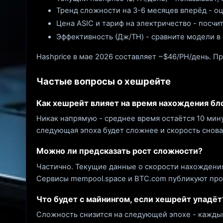
Тренд сложности на 3-6 месяцев вперёд - о
Цена ASIC и тариф на электричество - посчи
Эффективность (Дж/TH) - сравните модели в
Hashprice в мае 2026 составляет ~$46/PH/день. При
Частые вопросы о хешрейте
Как хешрейт влияет на время нахождения бл
Никак напрямую - среднее время остаётся 10 мин
следующая эпоха будет сложнее и скорость снова
Можно ли предсказать рост сложности?
Частично. Текущие данные о скорости нахождени
Сервисы mempool.space и BTC.com публикуют про
Что будет с майнингом, если хешрейт упадёт
Сложность снизится на следующей эпохе - каждый