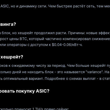
 ASIC, но и динамику сети. Чем быстрее растёт сеть, тем м
лвинга?
 за блок, но хешрейт продолжил расти. Причины: новые эффек
е рост цены BTC, который частично компенсировал снижение
или операторы с доступом к $0.04-0.06/кВт·ч.
т хешрейт?
оков к ожидаемому числу за период. Чем больше хешрейт пу
лько дней не находить блок - это называется "variance". Н
ть оптимальный вариант. Подробнее о схемах выплат - в ста
ровать покупку ASIC?
 сколько приносит 1 TH/s прямо сейчас.