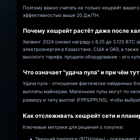
Поэтому важно считать не только хешрейт вашего
эффективностью выше 20 Дж/TH.
Почему хешрейт растёт даже после ха
Халвинг 2024 снизил награду с 6.25 до 3.125 BTC
электроэнергия в Казахстане, США и ОАЭ, а такж
высокого тарифа, продали оборудование - его куп
Что означает "удача пула" и при чём ту
Удача пула - отношение фактически найденных бл
выплаты майнерам. Маленькие пулы могут по неско
размеру и типу выплат (FPPS/PPLNS), чтобы выбра
Как отслеживать хешрейт сети и плани
Ключевые метрики для решения о покупке:
Текущий hashprice ($/TH/день) - показывает,