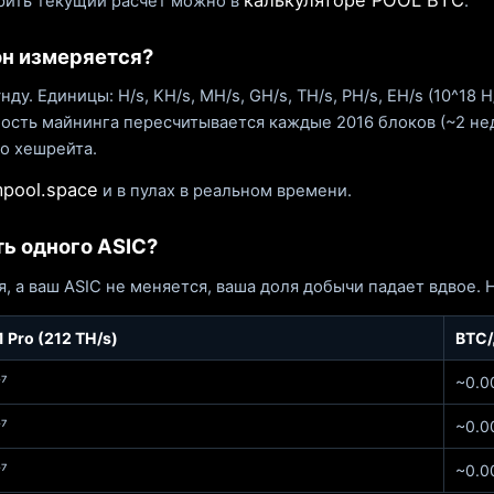
калькуляторе POOL BTC
рить текущий расчёт можно в
.
он измеряется?
у. Единицы: H/s, KH/s, MH/s, GH/s, TH/s, PH/s, EH/s (10^18
жность майнинга пересчитывается каждые 2016 блоков (~2 н
го хешрейта.
pool.space
и в пулах в реальном времени.
ть одного ASIC?
, а ваш ASIC не меняется, ваша доля добычи падает вдвое. 
 Pro (212 TH/s)
BTC/
⁷
~0.0
⁷
~0.0
⁷
~0.0