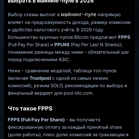
выбрать в майнинг-пуле в 2026
майнинг-пуле
Выбор схемы выплат в
напрямую
влияет на предсказуемость дохода, размер комиссии
и удобство налогового учёта. В 2026 году
большинство крупных пулов Bitcoin предлагают
FPPS
(Full Pay Per Share) и
PPLNS
(Pay Per Last N Shares);
понимание разницы между ними - обязательный шаг
перед подключением ASIC.
Ниже - сравнение моделей, таблица топ-пулов
(включая
Trustpool
с одной из самых низких
комиссий), режим SOLO, рекомендации по выбору и
финальный вердикт для pool-btc.com.
Что такое FPPS
FPPS (Full Pay Per Share)
- вы получаете
фиксированную оплату за каждый принятый share
(долю работы), плюс долю комиссий за транзакции в