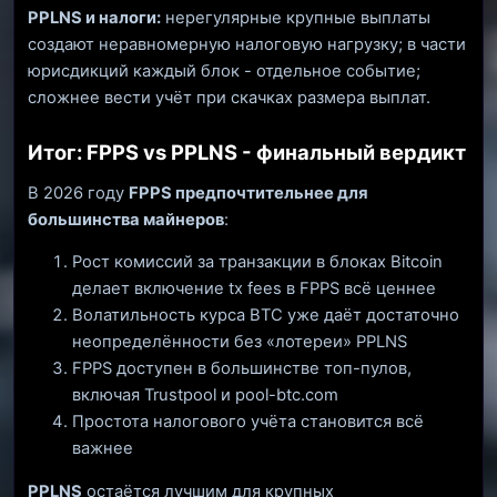
PPLNS и налоги:
нерегулярные крупные выплаты
создают неравномерную налоговую нагрузку; в части
юрисдикций каждый блок - отдельное событие;
сложнее вести учёт при скачках размера выплат.
Итог: FPPS vs PPLNS - финальный вердикт
В 2026 году
FPPS предпочтительнее для
большинства майнеров
:
Рост комиссий за транзакции в блоках Bitcoin
делает включение tx fees в FPPS всё ценнее
Волатильность курса BTC уже даёт достаточно
неопределённости без «лотереи» PPLNS
FPPS доступен в большинстве топ-пулов,
включая Trustpool и pool-btc.com
Простота налогового учёта становится всё
важнее
PPLNS
остаётся лучшим для крупных