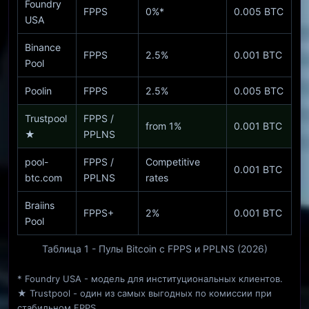
Foundry
FPPS
0%*
0.005 BTC
USA
Binance
FPPS
2.5%
0.001 BTC
Pool
Poolin
FPPS
2.5%
0.005 BTC
Trustpool
FPPS /
from 1%
0.001 BTC
★
PPLNS
pool-
FPPS /
Competitive
0.001 BTC
btc.com
PPLNS
rates
Braiins
FPPS+
2%
0.001 BTC
Pool
Таблица 1 - Пулы Bitcoin с FPPS и PPLNS (2026)
* Foundry USA - модель для институциональных клиентов.
★ Trustpool - один из самых выгодных по комиссии при
стабильном FPPS.