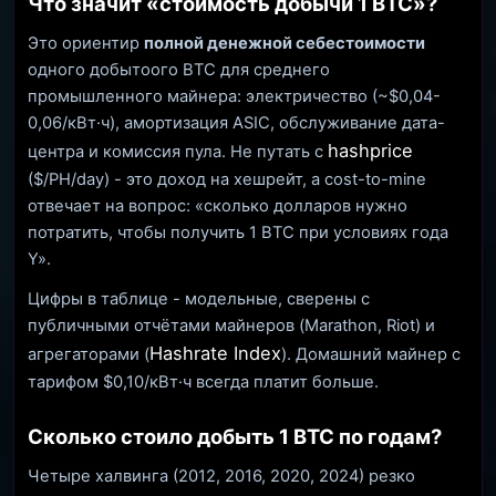
Что значит «стоимость добычи 1 BTC»?
Это ориентир
полной денежной себестоимости
одного добытоого BTC для среднего
промышленного майнера: электричество (~$0,04-
0,06/кВт·ч), амортизация ASIC, обслуживание дата-
hashprice
центра и комиссия пула. Не путать с
($/PH/day) - это доход на хешрейт, а cost-to-mine
отвечает на вопрос: «сколько долларов нужно
потратить, чтобы получить 1 BTC при условиях года
Y».
Цифры в таблице - модельные, сверены с
публичными отчётами майнеров (Marathon, Riot) и
Hashrate Index
агрегаторами (
). Домашний майнер с
тарифом $0,10/кВт·ч всегда платит больше.
Сколько стоило добыть 1 BTC по годам?
Четыре халвинга (2012, 2016, 2020, 2024) резко