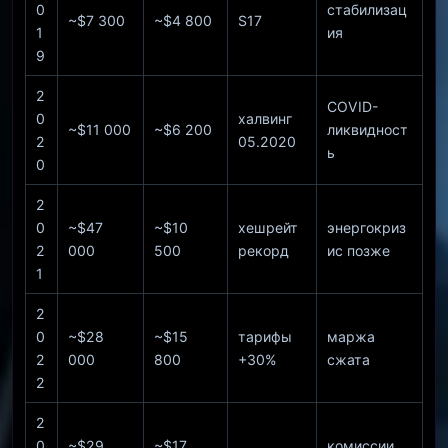
0
стабилизац
~$7 300
~$4 800
S17
1
ия
9
2
COVID-
0
халвинг
~$11 000
~$6 200
ликвидност
2
05.2020
ь
0
2
0
~$47
~$10
хешрейт
энергокриз
2
000
500
рекорд
ис позже
1
2
0
~$28
~$15
тарифы
маржа
2
000
800
+30%
сжата
2
2
0
~$29
~$17
комиссии