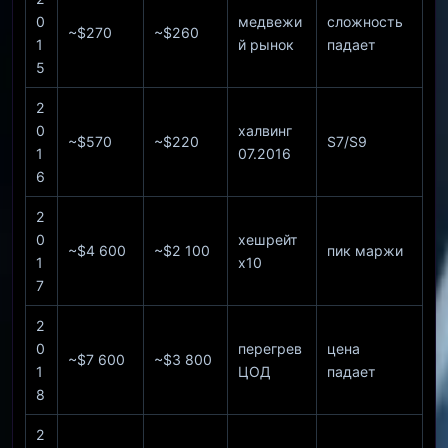
0
медвежи
сложность
~$270
~$260
1
й рынок
падает
5
2
0
халвинг
~$570
~$220
S7/S9
1
07.2016
6
2
0
хешрейт
~$4 600
~$2 100
пик маржи
1
x10
7
2
0
перегрев
цена
~$7 600
~$3 800
1
ЦОД
падает
8
2