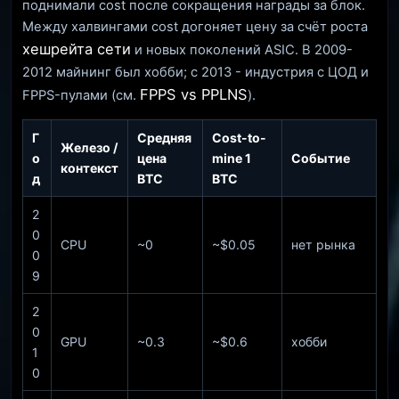
поднимали cost после сокращения награды за блок.
Между халвингами cost догоняет цену за счёт роста
хешрейта сети
и новых поколений ASIC. В 2009-
2012 майнинг был хобби; с 2013 - индустрия с ЦОД и
FPPS vs PPLNS
FPPS-пулами (см.
).
Г
Средняя
Cost-to-
Железо /
о
цена
mine 1
Событие
контекст
д
BTC
BTC
2
0
CPU
~0
~$0.05
нет рынка
0
9
2
0
GPU
~0.3
~$0.6
хобби
1
0