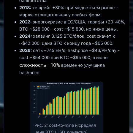
банкротства.
2018:
хешрейт +80% при медвежьем рынке -
маржа отрицательная у слабых ферм.
2022:
энергокризис в ЕС/США, тарифы +20-40%,
BTC ~$28 000 - cost ~$15 800, но ниже цены.
2024:
халвинг 3.125 BTC/блок, cost скачет к
~$42 000, цена BTC к концу года ~$65 000.
2026:
сеть ~745 EH/s, hashprice ~$46/PH/day -
cost ~$54 000 при BTC ~$95 000; в июне
сложность −10%
временно улучшила
hashprice.
Рис. 2: cost-to-mine и средняя
цена BTC (USD, ориентир)