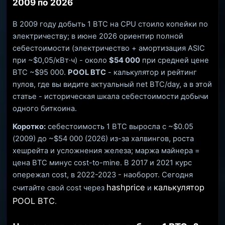
2009 по 2026
В 2009 году добыть 1 BTC на CPU стоило копейки по
электричеству; в июне 2026 ориентир полной
себестоимости (электричество + амортизация ASIC
при ~$0,05/кВт·ч) - около
$54 000
при средней цене
BTC ~$95 000.
POOL BTC
- калькулятор и рейтинг
пулов, где вы видите актуальный net BTC/day, а в этой
статье - историческая шкала себестоимости добычи
одного биткоина.
Коротко:
себестоимость 1 BTC выросла с ~$0.05
(2009) до ~$54 000 (2026) из-за халвингов, роста
хешрейта и усложнения железа; маржа майнера =
цена BTC минус cost-to-mine. В 2017 и 2021 курс
опережал cost, в 2022-2023 - наоборот. Сегодня
hashprice
калькулятор
считайте свой cost через
и
POOL BTC
.