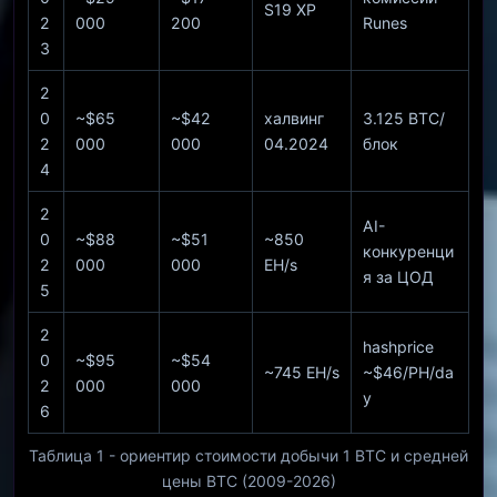
S19 XP
2
000
200
Runes
3
2
0
~$65
~$42
халвинг
3.125 BTC/
2
000
000
04.2024
блок
4
2
AI-
0
~$88
~$51
~850
конкуренци
2
000
000
EH/s
я за ЦОД
5
2
hashprice
0
~$95
~$54
~745 EH/s
~$46/PH/da
2
000
000
y
6
Таблица 1 - ориентир стоимости добычи 1 BTC и средней
цены BTC (2009-2026)