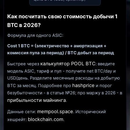
Как посчитать свою стоимость добычи 1
BTC в 2026?
Формула для одного ASIC:
Cost 1 BTC = (электричество + амортизация +
комиссия пула за период) / BTC добыт за период
калькулятор POOL BTC
Быстрее через
: введите
модель ASIC, тариф и пул - получите net BTC/day и
USD/день. Разделите месячные расходы на добытую
hashprice
BTC за месяц. Подробнее про
и порог
безубыточности - в статье №26; про маржу в 2026 - в
прибыльности майнинга
.
mempool.space
Данные сети:
. Исторический
blockchain.com
хешрейт:
.