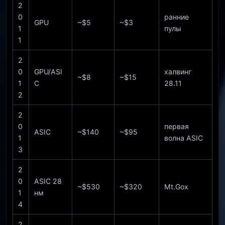
2
0
ранние
GPU
~$5
~$3
1
пулы
1
2
0
GPU/ASI
халвинг
~$8
~$15
1
C
28.11
2
2
0
первая
ASIC
~$140
~$95
1
волна ASIC
3
2
0
ASIC 28
~$530
~$320
Mt.Gox
1
нм
4
2