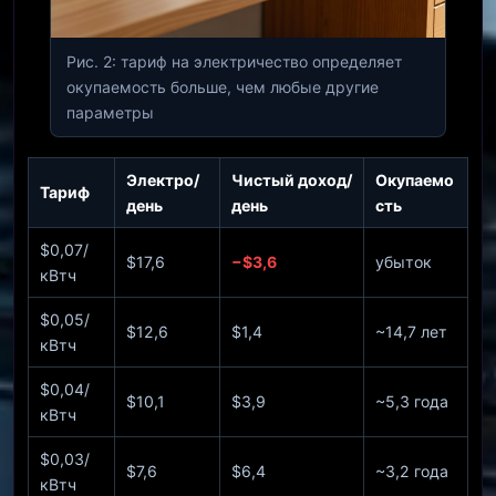
Рис. 2: тариф на электричество определяет
окупаемость больше, чем любые другие
параметры
Электро/
Чистый доход/
Окупаемо
Тариф
день
день
сть
$0,07/
$17,6
−$3,6
убыток
кВтч
$0,05/
$12,6
$1,4
~14,7 лет
кВтч
$0,04/
$10,1
$3,9
~5,3 года
кВтч
$0,03/
$7,6
$6,4
~3,2 года
кВтч