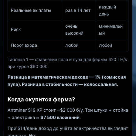
каждый
Реальные выплаты
раз в 14 лет
день
очень
минимальн
Риск
высокий
ый
Порог входа
любой
любой
Таблица 1 — сравнение соло и пула для фермы 420 TH/s
при курсе $60 000
Разница в математическом доходе — 1% (комиссия
пула). Разница в стабильности — колоссальная.
Когда окупится ферма?
Antminer S19 XP стоит ~$2 000 б/у. Три штуки + стойка
+ электрика ≈
$7 500 вложений
.
При $14/день доход до учёта электричества выглядит
неплохо. Но: