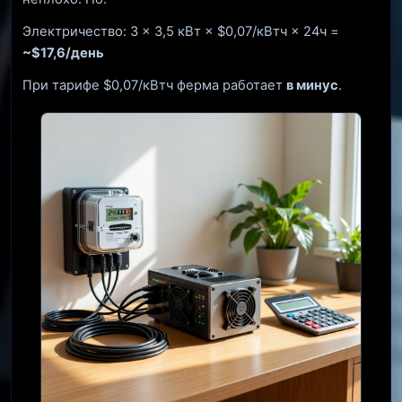
Электричество: 3 × 3,5 кВт × $0,07/кВтч × 24ч =
~$17,6/день
При тарифе $0,07/кВтч ферма работает
в минус
.