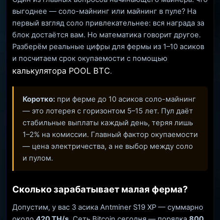
выгоднее — соло-майнинг или майнинг в пуле? На
первый взгляд соло привлекательнее: вся награда за
блок достаётся вам. Но математика говорит другое.
Разберём реальные цифры для фермы из 1–10 асиков
и посчитаем срок окупаемости с помощью
калькулятора POOL BTC
.
Коротко:
при ферме до 10 асиков соло-майнинг
— это лотерея с горизонтом 5–15 лет. Пул даёт
стабильные выплаты каждый день, теряя лишь
1–2% на комиссии. Главный фактор окупаемости
— цена электричества, а не выбор между соло
и пулом.
Сколько зарабатывает малая ферма?
Допустим, у вас 3 асика Antminer S19 XP — суммарно
около
420 TH/s
. Сеть Bitcoin сегодня — порядка
800