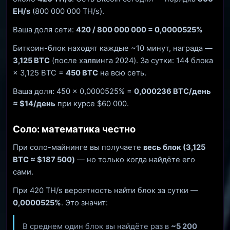
EH/s
(800 000 000 TH/s).
Ваша доля сети:
420 / 800 000 000 = 0,0000525%
Биткоин-блок находят каждые ~10 минут, награда —
3,125 BTC
(после халвинга 2024). За сутки: 144 блока
× 3,125 BTC =
450 BTC
на всю сеть.
Ваша доля: 450 × 0,0000525% =
0,000236 BTC/день
≈ $14/день
при курсе $60 000.
Соло: математика честно
При соло-майнинге вы получаете
весь блок (3,125
BTC ≈ $187 500)
— но только когда найдёте его
сами.
При 420 TH/s вероятность найти блок за сутки —
0,0000525%
. Это значит:
В среднем один блок вы найдёте раз в
~5 200