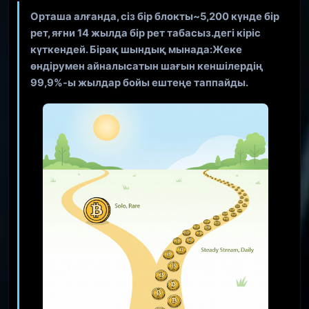
Орташа алғанда, сіз бір блокты
~5,200 күнде бір
рет, яғни 14 жылда бір рет
табасыз.дегі кіріс
күткендей. Бірақ шындық мынада:
Жеке
өндірумен айналысатын шағын кеншілердің
99,9%-ы жылдар бойы ештеңе таппайды.