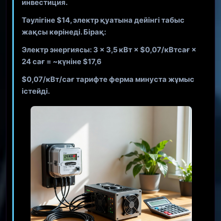
инвестиция
.
Тәулігіне $14, электр қуатына дейінгі табыс
жақсы көрінеді. Бірақ:
Электр энергиясы: 3 × 3,5 кВт × $0,07/кВтсағ ×
24 сағ =
~күніне $17,6
$0,07/кВт/сағ тарифте ферма
минус
та жұмыс
істейді.