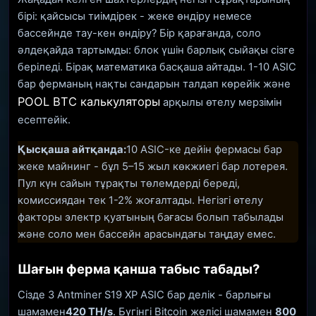
бірі: қайсысы тиімдірек - жеке өндіру немесе
бассейнде тау-кен өндіру? Бір қарағанда, соло
әлдеқайда тартымды: блок үшін барлық сыйақы сізге
беріледі. Бірақ математика басқаша айтады. 1-10 ASIC
бар ферманың нақты сандарын талдап көрейік және
POOL BTC калькуляторы
арқылы өтелу мерзімін
есептейік.
Қысқаша айтқанда:
10 ASIC-ке дейін фермасы бар
жеке майнинг - бұл 5–15 жыл көкжиегі бар лотерея.
Пул күн сайын тұрақты төлемдерді береді,
комиссиядан тек 1-2% жоғалтады. Негізгі өтелу
факторы электр қуатының бағасы болып табылады
және соло мен бассейн арасындағы таңдау емес.
Шағын ферма қанша табыс табады?
Сізде 3 Antminer S19 XP ASIC бар делік - барлығы
шамамен
420 TH/s
. Бүгінгі Bitcoin желісі шамамен
800