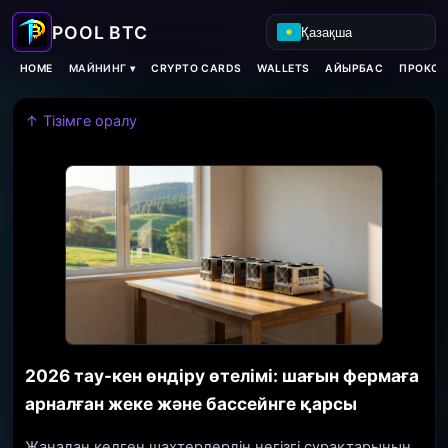
Қазақша
МАЙНИНГ ▾
HOME
CRYPTO CARDS
WALLETS
АЙЫРБАС
ПРОКСИ
↑ Тізімге оралу
2026 тау-кен өндіру өтелімі: шағын фермаға
арналған жеке және бассейнге қарсы
Жаңадан келген шахтерлердің негізгі сұрақтарының