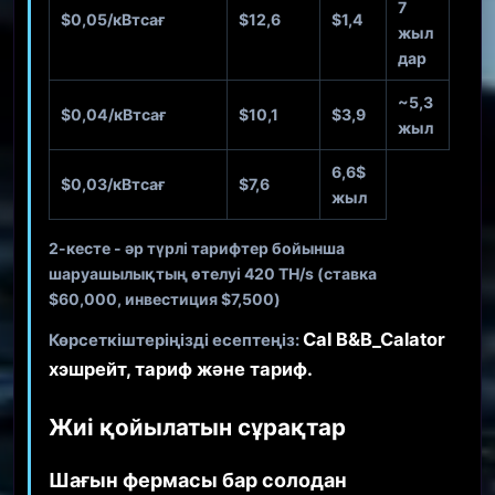
7
$0,05/кВтсағ
$12,6
$1,4
жыл
дар
~5,3
$0,04/кВтсағ
$10,1
$3,9
жыл
6,6$
$0,03/кВтсағ
$7,6
жыл
2-кесте - әр түрлі тарифтер бойынша
шаруашылықтың өтелуі 420 TH/s (ставка
$60,000, инвестиция $7,500)
Cal B&B_Calator
Көрсеткіштеріңізді есептеңіз:
хэшрейт, тариф және тариф.
Жиі қойылатын сұрақтар
Шағын фермасы бар солодан