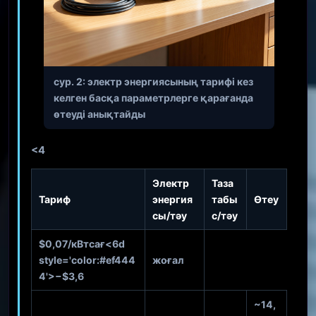
сур. 2: электр энергиясының тарифі кез
келген басқа параметрлерге қарағанда
өтеуді анықтайды
<4
Электр
Таза
Тариф
энергия
табы
Өтеу
сы/тәу
с/тәу
$0,07/кВтсағ
<6d
style='color:#ef444
жоғал
4'>−$3,6
~14,