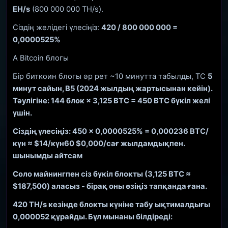
EH/s
(800 000 000 TH/s).
Сіздің желідегі үлесіңіз:
420 / 800 000 000 =
0,0000525%
A Bitcoin блогы
Бір биткоин блогы әр рет ~10 минутта табылды, TC
5
минут сайын, B5
(2024 жылдың жартысынан кейін).
Тәулігіне: 144 блок × 3,125 BTC =
450 BTC
бүкіл желі
үшін.
Сіздің үлесіңіз: 450 × 0,0000525% =
0,000236 BTC/
күн ≈ $14/күн
60 $0,000/сағ жылдамдықпен.
шынымды айтсам
Соло майнингпен сіз
бүкіл блокты (3,125 BTC ≈
$187,500)
аласыз - бірақ оны өзіңіз тапқанда ғана.
420 TH/s кезінде блокты күніне табу ықтималдығы
0,000052 құрайды. Бұл мынаны білдіреді: