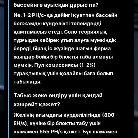
бассейнге ауысқан дұрыс па?
Иә. 1–2 РН/с-қа дейінгі қуатпен бассейн
болжамды күнделікті төлемдерді
қамтамасыз етеді. Соло теориялық
тұрғыдан көбірек ұтып алуға мүмкіндік
береді, бірақ іс жүзінде шағын ферма
жылдар бойы бір блокты таба алмауы
мүмкін. Пул комиссиясы (1–2%)
тұрақтылық үшін қолайлы баға болып
табылады.
Табыс жеке өндіру үшін қандай
хэшрейт қажет?
Желінің ағымдағы күрделілігінде (800
EH/s), күніне бір блокты табу үшін
шамамен 555 PH/s қажет. Бұл шамамен