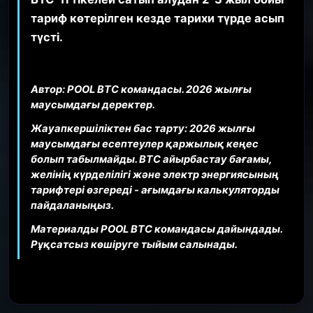
тариф көтерілген кезде тарихи түрде асып
түсті.
Автор: POOL BTC командасы. 2026 жылғы
маусымдағы деректер.
Жауапкершіліктен бас тарту: 2026 жылғы
маусымдағы есептеулер қаржылық кеңес
болып табылмайды. BTC айырбастау бағамы,
желінің күрделілігі және электр энергиясының
тарифтері өзгереді - ағымдағы калькуляторды
пайдаланыңыз.
Материалды POOL BTC командасы дайындады.
Рұқсатсыз көшіруге тыйым салынады.