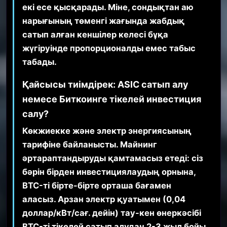
екі есе қысқарады. Міне, сондықтан аю
нарығының төменгі жағында жабдық
сатып алған кеншілер келесі бұқа
жүгіруінде пропорционалды емес табыс
табады.
Қайсысы тиімдірек: ASIC сатып алу
немесе Биткоинге тікелей инвестиция
салу?
Көкжиекке және электр энергиясының
тарифіне байланысты. Майнинг
әртараптандыруды қамтамасыз етеді: сіз
бәрін бірден инвестициялаудың орнына,
BTC-ті бірте-бірте орташа бағамен
аласыз. Арзан электр қуатымен (0,04
доллар/кВт/сағ. дейін) тау-кен өнеркәсібі
BTC-ті тікелей сатып алудан 2-3 жыл бойы