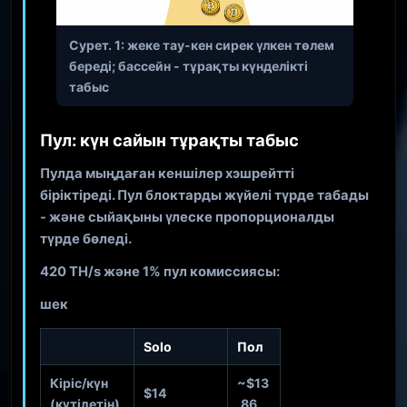
Cурет. 1: жеке тау-кен сирек үлкен төлем
береді; бассейн - тұрақты күнделікті
табыс
Пул: күн сайын тұрақты табыс
Пулда мыңдаған кеншілер хэшрейтті
біріктіреді. Пул блоктарды жүйелі түрде табады
- және сыйақыны үлеске пропорционалды
түрде бөледі.
420 TH/s және 1% пул комиссиясы:
шек
Solo
Пол
Кіріс/күн
~$13
$14
(күтілетін)
,86