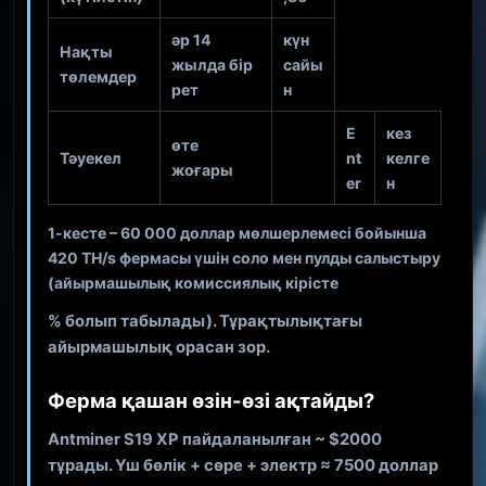
әр 14
күн
Нақты
жылда бір
сайы
төлемдер
рет
н
E
кез
өте
Тәуекел
nt
келге
жоғары
er
н
1-кесте – 60 000 доллар мөлшерлемесі бойынша
420 TH/s фермасы үшін соло мен пулды салыстыру
(айырмашылық комиссиялық кірісте
% болып табылады). Тұрақтылықтағы
айырмашылық орасан зор.
Ферма қашан өзін-өзі ақтайды?
Antminer S19 XP пайдаланылған ~ $2000
тұрады. Үш бөлік + сөре + электр ≈
7500 доллар