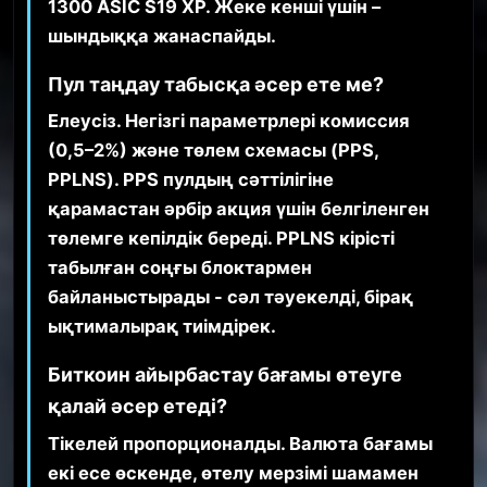
1300 ASIC S19 XP. Жеке кенші үшін –
шындыққа жанаспайды.
Пул таңдау табысқа әсер ете ме?
Елеусіз. Негізгі параметрлері комиссия
(0,5–2%) және төлем схемасы (PPS,
PPLNS). PPS пулдың сәттілігіне
қарамастан әрбір акция үшін белгіленген
төлемге кепілдік береді. PPLNS кірісті
табылған соңғы блоктармен
байланыстырады - сәл тәуекелді, бірақ
ықтималырақ тиімдірек.
Биткоин айырбастау бағамы өтеуге
қалай әсер етеді?
Тікелей пропорционалды. Валюта бағамы
екі есе өскенде, өтелу мерзімі шамамен