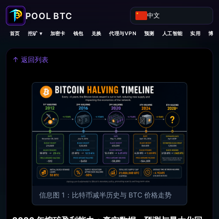
中文
挖矿 ▾
首页
加密卡
钱包
兑换
代理与VPN
预测
人工智能
实用
博客
↑ 返回列表
信息图 1：比特币减半历史与 BTC 价格走势