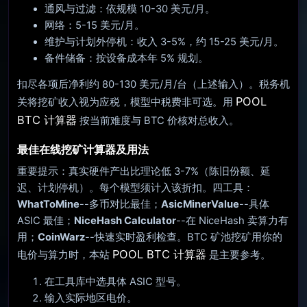
通风与过滤：依规模 10-30 美元/月。
网络：5-15 美元/月。
维护与计划外停机：收入 3-5%，约 15-25 美元/月。
备件储备：按设备成本年 5% 规划。
扣尽各项后净利约 80-130 美元/月/台（上述输入）。税务机
POOL
关将挖矿收入视为应税，模型中税费非可选。用
BTC 计算器
按当前难度与 BTC 价核对总收入。
最佳在线挖矿计算器及用法
重要提示：真实硬件产出比理论低 3-7%（陈旧份额、延
迟、计划停机）。每个模型须计入该折扣。四工具：
WhatToMine
--多币对比最佳；
AsicMinerValue
--具体
ASIC 最佳；
NiceHash Calculator
--在 NiceHash 卖算力有
用；
CoinWarz
--快速实时盈利检查。BTC 矿池挖矿用你的
POOL BTC 计算器
电价与算力时，本站
是主要参考。
在工具库中选具体 ASIC 型号。
输入实际地区电价。