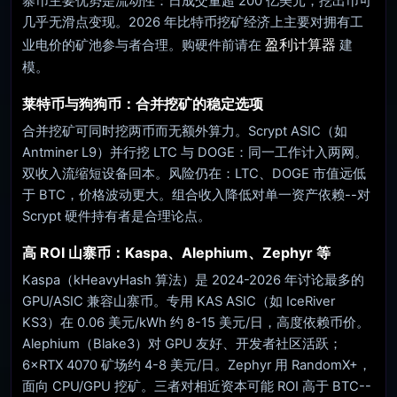
寨币主要优势是流动性：日成交量超 200 亿美元，挖出币可
几乎无滑点变现。2026 年比特币挖矿经济上主要对拥有工
盈利计算器
业电价的矿池参与者合理。购硬件前请在
建
模。
莱特币与狗狗币：合并挖矿的稳定选项
合并挖矿可同时挖两币而无额外算力。Scrypt ASIC（如
Antminer L9）并行挖 LTC 与 DOGE：同一工作计入两网。
双收入流缩短设备回本。风险仍在：LTC、DOGE 市值远低
于 BTC，价格波动更大。组合收入降低对单一资产依赖--对
Scrypt 硬件持有者是合理论点。
高 ROI 山寨币：Kaspa、Alephium、Zephyr 等
Kaspa（kHeavyHash 算法）是 2024-2026 年讨论最多的
GPU/ASIC 兼容山寨币。专用 KAS ASIC（如 IceRiver
KS3）在 0.06 美元/kWh 约 8-15 美元/日，高度依赖币价。
Alephium（Blake3）对 GPU 友好、开发者社区活跃；
6×RTX 4070 矿场约 4-8 美元/日。Zephyr 用 RandomX+，
面向 CPU/GPU 挖矿。三者对相近资本可能 ROI 高于 BTC--