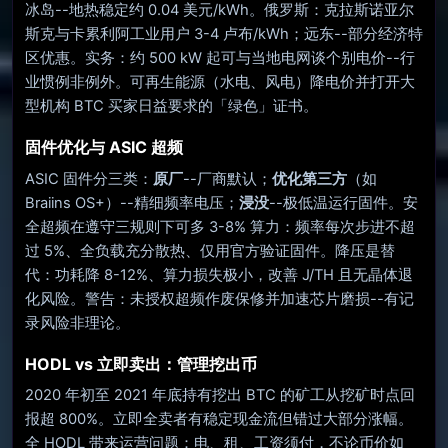
冰岛--地热稳定约 0.04 美元/kWh。俄罗斯：克拉斯诺亚尔
斯克与卡累利阿工业用户 3-4 卢布/kWh；远东--部分经济特
区优惠。实务：约 500 kW 起可与当地电网谈个别电价--行
业惯例非例外。可再生能源（水电、风电）降电价并打开大
型机构 BTC 买家日益要求的「绿色」证书。
固件优化与 ASIC 超频
ASIC 固件分三类：
原厂
--厂商默认；
优化第三方
（如
Braiins OS+）--精细频率电压；
浸没
--极低温运行固件。安
全超频在遵守三规则下可多 3-8% 算力：频率每次步进不超
过 5%、全负载充分散热、仅用官方验证固件。降压是替
代：功耗降 8-12%、算力损失极小，改善 J/TH 且无晶体退
化风险。警告：未授权超频作废保修并加速芯片磨损--有记
录风险非理论。
HODL vs 立即卖出：管理挖出币
2020 年初至 2021 年底持有挖出 BTC 的矿工从挖矿时点回
报超 800%。立即全卖者有稳定现金流但错过大部分涨幅。
全 HODL 带来运营问题：电、租、工资须付，不论币价如