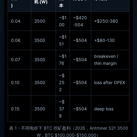
耗 (W)
)
本
~$1
~$420
0.04
3500
+$250-380
00
-504
~$1
0.06
3500
~$504
+$80-130
51
~$1
breakeven /
0.07
3500
~$504
76
thin margin
~$
0.10
3500
25
~$504
loss after OPEX
2
~$
0.15
3500
37
~$504
deep loss
8
表 1 - 不同电价下 BTC 挖矿盈利（2026，Antminer S21 3500
W，BTC $100,000-$150,000）