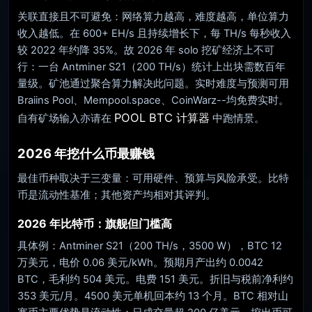
关联直接且不可避免：网络算力越高，难度越高，单位算力
收入越低。在 600+ EH/s 且持续增长下，每 TH/s 每秒收入
较 2022 年约降 35%。故 2026 年 solo 挖矿经济上不可
行：一台 Antminer S21（200 TH/s）统计上出块需数百年
量级。矿池通过聚合算力解决此问题。实时难度与预测可用
Braiins Pool、Mempool.space、CoinWarz--均免费实时。
POOL BTC 计算器
自有矿场输入亦请在
中跑情景。
2026 年挖什么币最赚钱
最佳币种取决于三变量：可用硬件、预算与风险承受。比特
币是流动性基准；其他资产均相对其评判。
2026 年比特币：旗舰但门槛高
具体例：Antminer S21（200 TH/s，3500 W），BTC 12
万美元，电价 0.06 美元/kWh。预期月产出约 0.0042
BTC，毛利约 504 美元。电费 151 美元。折旧与税前净利约
353 美元/月。4500 美元单机回本约 13 个月。BTC 相对山