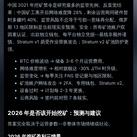
中国 2021 年挖矿禁令是研究最多的监管先例。反直觉结
果：中国矿工离开后网络难度降 28%，剩余运营商同硬件暂
时多赚约 40%。监管风险不总等于亏损--意味再分配。俄罗
斯 13 地区限制是当前现实非预测。安全：所有矿池账户双
因素认证、出款独立钱包、每平台独立凭据--基线非额外谨
慎。Stratum v1 易受作业替换攻击；Stratum v2 矿池防护更
强。
BTC 价格波动 → 储备 3-6 个月运营费用。
网络难度增长 → 相对旗舰达 -30% J/TH 时升级。
监管变化 → 每季关注 FNS 登记册与地区限制。
矿池账户网络攻击 → 2FA、专用钱包、Stratum v2。
设备过时 → 计划每 2-3 年更换。
云商风险 → 签约前对照 7 条核实。
2026 年是否该开始挖矿：预测与建议
答案完全取决于运营参数--非整体市场情绪或社论。
2026 年挖矿盈利三情景