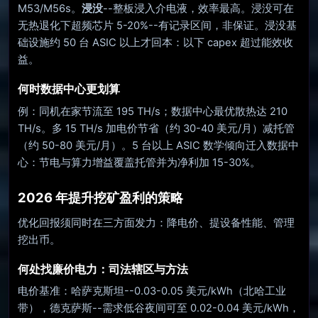
M53/M56s。
浸没
--整板浸入介电液，效率最高。浸没可在
无热退化下超频芯片 5-20%--有记录区间，非保证。浸没基
础设施约 50 台 ASIC 以上才回本：以下 capex 超过能效收
益。
何时数据中心更划算
例：同机在家节流至 195 TH/s；数据中心最优散热达 210
TH/s。多 15 TH/s 加电价节省（约 30-40 美元/月）减托管
（约 50-80 美元/月）。5 台以上 ASIC 数学倾向迁入数据中
心：节电与算力增益覆盖托管并为净利加 15-30%。
2026 年提升挖矿盈利的策略
优化回报须同时在三方面发力：降电价、提设备性能、管理
挖出币。
何处找廉价电力：司法辖区与方法
电价基准：哈萨克斯坦--0.03-0.05 美元/kWh（北哈工业
带），德克萨斯--需求低谷夜间可至 0.02-0.04 美元/kWh，