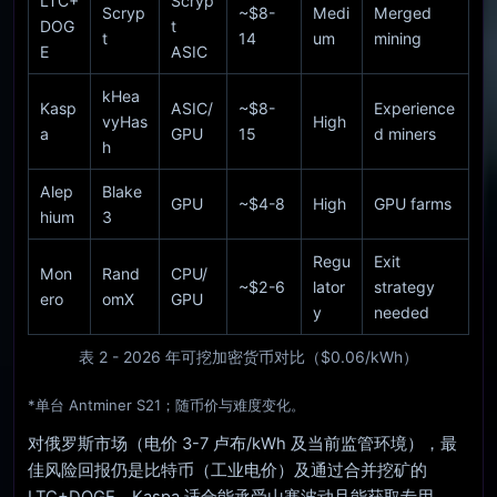
LTC+
Scryp
Scryp
~$8-
Medi
Merged
DOG
t
t
14
um
mining
E
ASIC
kHea
Kasp
ASIC/
~$8-
Experience
vyHas
High
a
GPU
15
d miners
h
Alep
Blake
GPU
~$4-8
High
GPU farms
hium
3
Regu
Exit
Mon
Rand
CPU/
~$2-6
lator
strategy
ero
omX
GPU
y
needed
表 2 - 2026 年可挖加密货币对比（$0.06/kWh）
*单台 Antminer S21；随币价与难度变化。
对俄罗斯市场（电价 3-7 卢布/kWh 及当前监管环境），最
佳风险回报仍是比特币（工业电价）及通过合并挖矿的