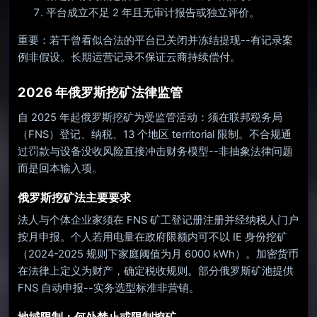
平台成立不足 2 年且无审计报告或独立评价。
重要：若干曾看似合法的平台已关闭并冻结提现--有记录案
例非假设。长期运营记录不保证云商持续偿付。
2026 年俄罗斯挖矿法律监管
自 2025 年起俄罗斯挖矿为受监管活动：须在联邦税务局
（FNS）登记、纳税、13 个地区 territorial 限制。不合规通
过罚款与设备没收风险直接冲击财务模型--非抽象法律问题
而是回本输入项。
俄罗斯挖矿法主要要求
法人与个体企业家须在 FNS 矿工登记册注册并经纳税人门户
按月申报。个人若用电量在政府限额内可不以 IE 身份挖矿
（2024-2025 规则下家庭阈值为月 6000 kWh）。加密货币
在法律上定义为财产，确定税收规则。部分俄罗斯矿池提供
FNS 自动申报--实务选型标准非营销。
地域限制：何处禁止或限制挖矿