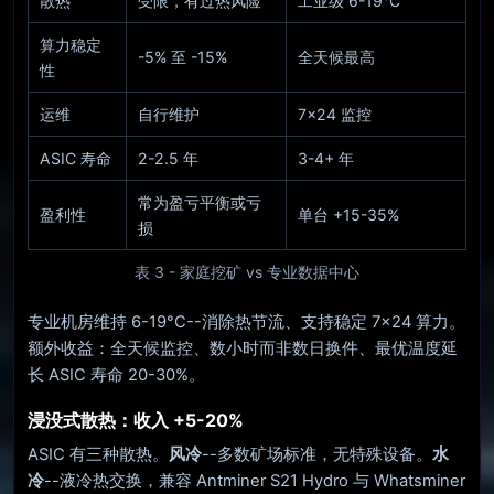
散热
受限，有过热风险
工业级 6-19°C
算力稳定
-5% 至 -15%
全天候最高
性
运维
自行维护
7×24 监控
ASIC 寿命
2-2.5 年
3-4+ 年
常为盈亏平衡或亏
盈利性
单台 +15-35%
损
表 3 - 家庭挖矿 vs 专业数据中心
专业机房维持 6-19°C--消除热节流、支持稳定 7×24 算力。
额外收益：全天候监控、数小时而非数日换件、最优温度延
长 ASIC 寿命 20-30%。
浸没式散热：收入 +5-20%
ASIC 有三种散热。
风冷
--多数矿场标准，无特殊设备。
水
冷
--液冷热交换，兼容 Antminer S21 Hydro 与 Whatsminer