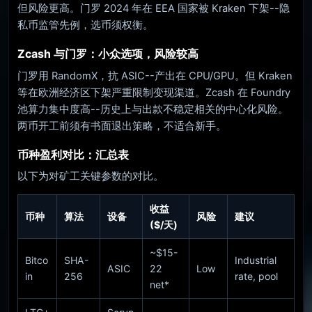
但风险更高。门罗 2024 年在 EEA 国家被 Kraken 下架--隐
私币监管先例，选币须权衡。
Zcash 与门罗：小众选项，风险较高
门罗用 RandomX，抗 ASIC--产出在 CPU/GPU。但 Kraken
等在欧洲经济区下架严重限制变现渠道。Zcash 在 Foundry
池算力集中度高--历史上与出款不稳定相关的中心化风险。
两币开工前须有书面退出策略，不适合新手。
币种盈利对比：汇总表
以下为对矿工关键参数的对比。
收益
币种
算法
设备
风险
建议
($/天)
~$15-
Bitco
SHA-
Industrial
ASIC
22
Low
in
256
rate, pool
net*