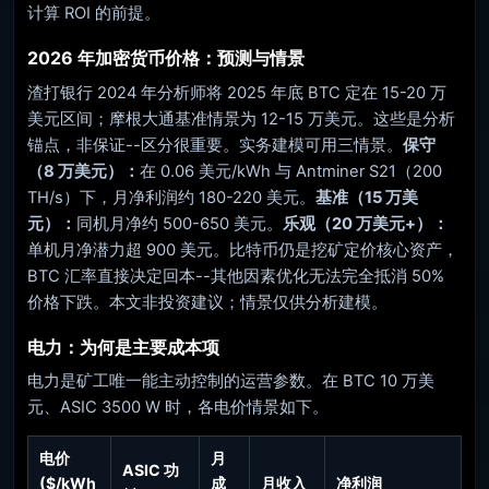
计算 ROI 的前提。
2026 年加密货币价格：预测与情景
渣打银行 2024 年分析师将 2025 年底 BTC 定在 15-20 万
美元区间；摩根大通基准情景为 12-15 万美元。这些是分析
锚点，非保证--区分很重要。实务建模可用三情景。
保守
（8 万美元）：
在 0.06 美元/kWh 与 Antminer S21（200
TH/s）下，月净利润约 180-220 美元。
基准（15 万美
元）：
同机月净约 500-650 美元。
乐观（20 万美元+）：
单机月净潜力超 900 美元。比特币仍是挖矿定价核心资产，
BTC 汇率直接决定回本--其他因素优化无法完全抵消 50%
价格下跌。本文非投资建议；情景仅供分析建模。
电力：为何是主要成本项
电力是矿工唯一能主动控制的运营参数。在 BTC 10 万美
元、ASIC 3500 W 时，各电价情景如下。
电价
月
ASIC 功
($/kWh
成
月收入
净利润