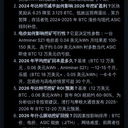
2024 年比特币减半如何影响 2026 年挖矿盈利？
区块
奖励从 6.25 降至 3.125 BTC。低效运营商退出，算力
暂降，存活者凭 2024-2025 年 BTC 涨价与现代 ASIC
得到补偿。
电价如何影响挖矿可行性？
它是决定性参数：一台
Antminer S21 电价差 0.04 美元/kWh 月结果差 100-
150 美元。高于约 0.09 美元/kWh 时多数当代 ASIC
即使 BTC 12 万美元仍亏损。
2026 年平均挖矿回本是多久？
基准（BTC 12 万美
元，0.06 美元/kWh，Antminer S21）--12-15 个月。
乐观（BTC 18 万美元+，0.05 美元/kWh）--6-8 个
月。悲观价与高电价情景可超 30 个月。
2026 年比特币挖矿 ROI 预测？
基准（12 万美元
BTC，0.06 美元/kWh）首年 ROI 税前约 60-90%。为
分析估计非投资建议。渣打与摩根大通曾发布 2025-
2026 年 BTC 12-20 万美元预测。
2026 年什么驱动挖矿回报？
四因素按影响排序：BTC
价、电价、ASIC 能效（J/TH）、网络难度。前两者任