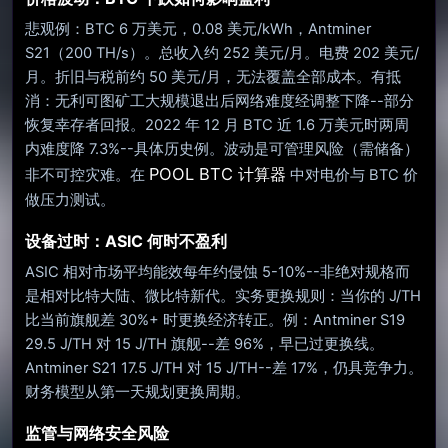
悲观例：BTC 6 万美元，0.08 美元/kWh，Antminer
S21（200 TH/s）。总收入约 252 美元/月。电费 202 美元/
月。折旧与税前约 50 美元/月，无法覆盖全部成本。有抵
消：无利可图矿工大规模退出后网络难度经调整下降--部分
恢复幸存者回报。2022 年 12 月 BTC 近 1.6 万美元时两周
内难度降 7.3%--具体历史例。波动是可管理风险（需储备）
POOL BTC 计算器
非不可控灾难。在
中对电价与 BTC 价
做压力测试。
设备过时：ASIC 何时不盈利
ASIC 相对市场平均能效每年约侵蚀 5-10%--非绝对规格而
是相对比特大陆、微比特新代。实务更换规则：当你的 J/TH
比当前旗舰差 30%+ 时更换经济转正。例：Antminer S19
29.5 J/TH 对 15 J/TH 旗舰--差 96%，早已过更换线。
Antminer S21 17.5 J/TH 对 15 J/TH--差 17%，仍具竞争力。
财务模型从第一天规划更换周期。
监管与网络安全风险