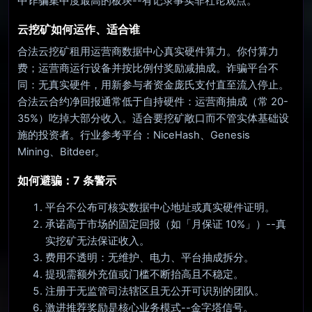
中诈骗集中度最高的板块--有记录事实非社论观点。
云挖矿如何运作、适合谁
合法云挖矿租用运营商数据中心真实硬件算力。你付算力
费；运营商运行设备并按比例付奖励减抽成。诈骗平台不
同：无真实硬件，用新参与者资金庞氏支付直至流入停止。
合法云合约净回报通常低于自持硬件：运营商抽成（常 20-
35%）吃掉大部分收入。适合要挖矿敞口而不管实体基础设
施的投资者。行业参考平台：NiceHash、Genesis
Mining、Bitdeer。
如何避骗：7 条警示
平台不公布可核实数据中心地址或真实硬件证明。
承诺高于市场的固定回报（如「月保证 10%」）--真
实挖矿无法保证收入。
费用不透明：无维护、电力、平台抽成拆分。
提现需额外充值或门槛不断抬高且不稳定。
注册于无监管司法辖区且无公开可识别的团队。
激进推荐奖励是核心业务模式--金字塔信号。