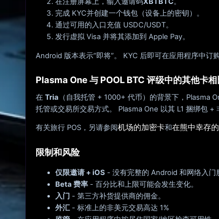
在注册屏幕上，输入邀请码
XBTBTC
。
完成 KYC并创建一个钱包（设备上的密钥）。
通过可用的入口充值 USDC/USDT。
发行虚拟 Visa 并将其添加到 Apple Pay。
Android 版本表示“即将”。 KYC 后即可在应用程序中
Plasma One 与 POOL BTC 评级中的其他卡
在
Tria
（自我托管 + 1000+ 代币）的背景下，Plas
托管或交易所交易方式。 Plasma One 以其 L1 捆绑包 +
机场的加密卡
在熊中幸存的
有关旅行 POS，另请参阅
和
限制和风险
仅限邀请 + iOS
- 没有完整的 Android 和网络入
Beta 费率
- 百分比和上限可能会发生变化。
入门
- 第三方补货提供商的佣金。
外汇
- 标准上的非美元交易高达 1%