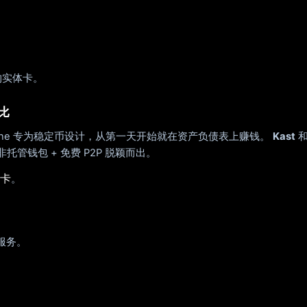
订购实体卡。
相比
ma One 专为稳定币设计，从第一天开始就在资产负债表上赚钱。
Kast
 非托管钱包 + 免费 P2P 脱颖而出。
卡
。
门服务。