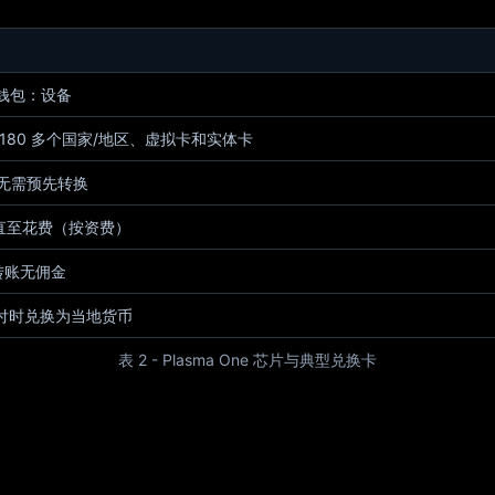
托管钱包：设备
球 180 多个国家/地区、虚拟卡和实体卡
无需预先转换
，直至花费（按资费）
间转账无佣金
支付时兑换为当地货币
表 2 - Plasma One 芯片与典型兑换卡