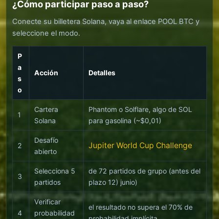
¿Cómo participar paso a paso?
Conecte su billetera Solana, vaya al enlace POOL BTC y
seleccione el modo.
P
a
Acción
Detalles
s
o
Cartera
Phantom o Solflare, algo de SOL
1
Solana
para gasolina (~$0,01)
Desafío
Jupiter World Cup Challenge
2
abierto
Selecciona 5
de 72 partidos de grupo (antes del
3
partidos
plazo 12) junio)
Verificar
el resultado no supera el 70% de
4
probabilidad
probabilidad implícita