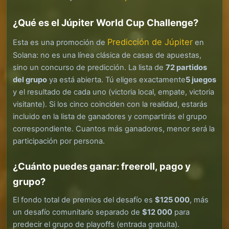
¿Qué es el Júpiter World Cup Challenge?
Predicción de Júpiter
Esta es una promoción de
en
Solana: no es una línea clásica de casas de apuestas,
sino un concurso de predicción. La lista de
72 partidos
del grupo
ya está abierta. Tú eliges exactamente
5 juegos
y el resultado de cada uno (victoria local, empate, victoria
visitante). Si los cinco coinciden con la realidad, estarás
incluido en la lista de ganadores y compartirás el grupo
correspondiente. Cuantos más ganadores, menor será la
participación por persona.
¿Cuánto puedes ganar: freeroll, pago y
grupo?
El fondo total de premios del desafío es
$125 000
, más
un desafío comunitario separado de
$12 000
para
predecir el grupo de playoffs (entrada gratuita).