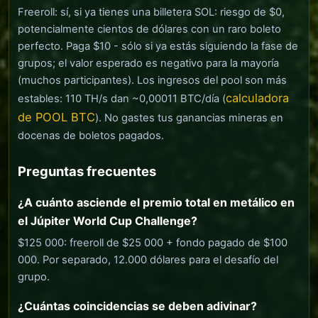
Freeroll: sí, si ya tienes una billetera SOL: riesgo de $0,
potencialmente cientos de dólares con un raro boleto
perfecto. Paga $10 - sólo si ya estás siguiendo la fase de
grupos; el valor esperado es negativo para la mayoría
(muchos participantes). Los ingresos del pool son más
calculadora
estables: 110 TH/s dan ~0,00011 BTC/día (
de POOL BTC
). No gastes tus ganancias mineras en
docenas de boletos pagados.
Preguntas frecuentes
¿A cuánto asciende el premio total en metálico en
el Júpiter World Cup Challenge?
$125 000: freeroll de $25 000 + fondo pagado de $100
000. Por separado, 12.000 dólares para el desafío del
grupo.
¿Cuántas coincidencias se deben adivinar?