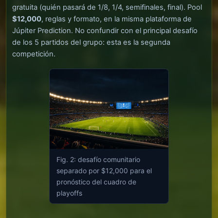
gratuita (quién pasará de 1/8, 1/4, semifinales, final). Pool
$12,000
, reglas y formato, en la misma plataforma de
Júpiter Prediction. No confundir con el principal desafío
de los 5 partidos del grupo: esta es la segunda
competición.
Fig. 2: desafío comunitario
separado por $12,000 para el
pronóstico del cuadro de
playoffs