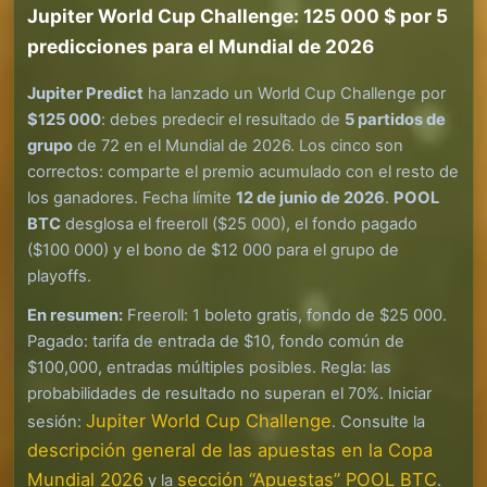
Jupiter World Cup Challenge: 125 000 $ por 5
predicciones para el Mundial de 2026
Jupiter Predict
ha lanzado un World Cup Challenge por
$125 000
: debes predecir el resultado de
5 partidos de
grupo
de 72 en el Mundial de 2026. Los cinco son
correctos: comparte el premio acumulado con el resto de
los ganadores. Fecha límite
12 de junio de 2026
.
POOL
BTC
desglosa el freeroll ($25 000), el fondo pagado
($100 000) y el bono de $12 000 para el grupo de
playoffs.
En resumen:
Freeroll: 1 boleto gratis, fondo de $25 000.
Pagado: tarifa de entrada de $10, fondo común de
$100,000, entradas múltiples posibles. Regla: las
probabilidades de resultado no superan el 70%. Iniciar
Jupiter World Cup Challenge
sesión:
. Consulte la
descripción general de las apuestas en la Copa
Mundial 2026
sección “Apuestas” POOL BTC
y la
.