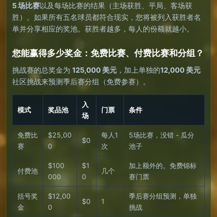
5 场比赛
以及每场比赛的结果（主场获胜、平局、客场获
胜）。如果所有五名球员都符合现实，您将被列入获胜者名
单并分享相应的奖池。获胜者越多，每人的份额就越小。
您能赢得多少奖金：免费比赛、付费比赛和分组？
挑战赛的总奖金为
125,000 美元
，加上单独的
12,000 美元
社区挑战来预测季后赛分组（免费参赛）。
入
模式
奖品池
门票
条件
场
免费比
$25,00
每人1
5场比赛，没错 - 瓜分
$0
赛
0
次
池子
$100
$1
加上额外的。免费锦标
付费池
几个
000
0
赛门票
括号奖
$12,00
季后赛分组预测，单独
$0
1
金
0
挑战