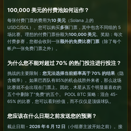
100,000 美元的付费池如何运作？
每张付费门票的费用为
10 美元
（Solana 上的
USDC/SOL）。您可以购买
多张
门票，其中包含不同组的 5
场比赛。理想的付费门票份额为
100,000 美元
。奖励：每次
付费参赛，您都会收到一张
额外的免费比赛门票
（除了每个
帐户一张免费门票之外）。
为什么您不能对超过 70% 的热门投注进行投注？
挑战的主要限制：
您无法选择当前赔率高于 70% 的结果
（隐
含概率）。如果巴西队有85%的机会战胜外来者，那么这场
比赛就不会出现在门票上。因此，木星从五个明显最喜欢的
五个中删除了“免费”的五个。 POOL BTC 策略：混合 45-
65% 的比赛，您可以看到价值，而不仅仅是顶级球队。
您应该在什么日期之前发送您的预测？
截止日期 -
2026 年 6 月 12 日
（小组赛主波开始之前）。接