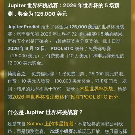
Jupiter 世界杯挑战赛：2026 年世界杯的 5 场预
测，奖金为 125,000 美元
Jupiter Predict
推出了奖金为
125,000 美元
的世界杯挑战
赛：您需要预测 2026 年世界杯 72 场小组赛中
5 场
的结果。
所有五个都是正确的 - 与其他获奖者分享奖池。截止日期
2026 年 6 月 12 日
。
POOL BTC
细分了免费锦标赛
（25,000 美元）、付费彩池（10 万美元）和季后赛分组的
12,000 美元奖金。
简而言之：
免费锦标赛：1 张免费门票，25,000 美元彩池。
付费：10 美元入场费，100,000 美元奖金，可多张门票。规
木星世界杯挑战
则：结果的几率不高于70%。登录：
。请参
2026 年世界杯投注概述
“投注”POOL BTC 部分
阅
和
。
什么是 Jupiter 世界杯挑战赛？
Solana 上的木星预测
这是来自
：不是经典的博彩公司线
路，而是预测竞赛。
72场小组赛
名单现已开放。您只需选择