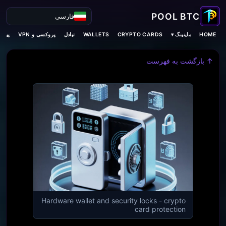
فارسی
ماینینگ ▾
HOME
CRYPTO CARDS
WALLETS
تبادل
پروکسی و VPN
پیش‌ب
↑ بازگشت به فهرست
Hardware wallet and security locks - crypto
card protection