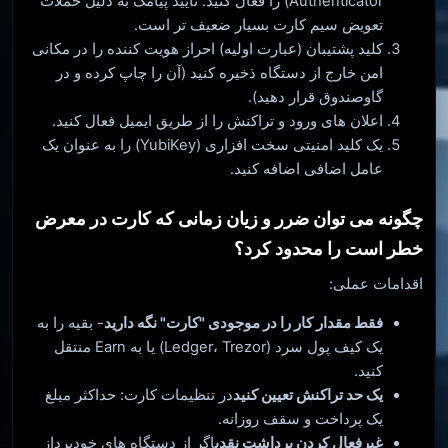
Authenticator) را فعال کنید. تأیید پیامک به دلیل حملات
تعویض سیم کارت بسیار ضعیف تر است.
کلید پشتیبان (عبارت اولیه) احراز هویت کننده را در مکانی
امن خارج از دستگاه ذخیره کنید (آن را چاپ کرده و در
گاوصندوق قرار دهید).
اعلان های ورود و تراکنش را از طریق ایمیل فعال کنید.
یک کلید امنیتی سخت افزاری (YubiKey) را به عنوان یک
عامل اضافی اضافه کنید.
چگونه می توان ضرر و زیان زمانی که کارت در معرض
خطر است را محدود کرد؟
اقدامات عملی:
فقط مقدار کار را در موجودی "کارت" نگه دارید
- بقیه را به
یک کیف پول سرد (Ledger، Trezor) یا به Earn منتقل
کنید.
یک حد تراکنش تعیین کنید
در تنظیمات کارت: حداکثر مبلغ
یک پرداخت و سقف روزانه.
غیرفعال کردن برداشت نقدی
اگر از دستگاه های خودپرداز