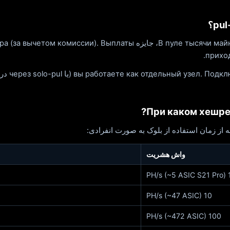
пуле тысячи майнеров объединяют хешрејт. Когда пул находит блок
прихо
При каком хешре
واش هشریت
1 PH/s (~5 AS
10 PH/s (~47 ASIC)
100 PH/s (~472 ASIC)