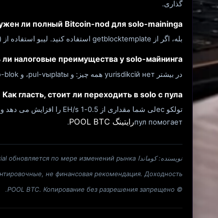
گذاری.
Нужен ли полный Bitcoin-nod для solo-maininga
بله، اگر از getblocktemplate استفاده کنید. لیبو استفاده از solo-pulы (ckpool.org، solo.ckpool.org) - یکی از بلوک‌های پیش‌فرض شابلون‌های خود و 2% از آن استفاده می‌کند.
 ли налоговые преимущества у solo-майнинга?
در بیشتر yurisdikciй нет همه چیز: و pul-vыplatы، و solo-blok ارائه نالوژی به عنوان ورود به مینینگا در لحظه ای که می خواهید. Уточняйте у налогового консультанта.
Как гласть, стоит ли переходить в solo с пула
رایتینگ POOL BTC
.
пул помогает
نویسنده: کوماندا POOL BTC. Material обновляется по мере изменений рынка.
Diskleymer: цифры ориентировочные, не финансовая рекомендация. Доходность بستگیса BTC
© POOL BTC. Копирование без разрешения запрещено.