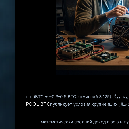
В пуле вы стабильно получаете небольшие выплаты пропорционально хешрейту. در solo вы сами ищете بلوک: جایزه بزرگ (3.125 BTC + ~0.3-0.5 BTC комиссий)، но
POOL BTC
публикует условия крупнейших
математически средний доход в solo и пул