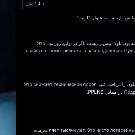
~ 1.4 سال
Каждый хеш - это независимый случайный эксперимент. قدرت بلوک با هش‌ریتوم X ناکاپی‌کننده نیست: اگر در 2 سال گذشته بود، بلوک بیش‌تر نیست، اگر در اولین روز بود. Это
свойство геометрического распределения. Пулы
Nekotorыe pulы پیشنهاد می کند "انفرادی" به عنوان یک روش منحصر به فرد: این کار را انجام دهید، اما در صورت ناهنجاری "واشگو" بلوک را دریافت کنید. Это снижает технический порог
.
Технически - да، через solo-pul. Но при хешрейте 100-200 TH/s ожидаемое время до блока تشکیلляет тысячи лет. Это чисто лотерейный сценарий, не سرمایه