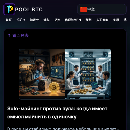
中文
挖矿 ▾
首页
加密卡
钱包
兑换
代理与VPN
预测
人工智能
实用
博客
↑ 返回列表
Solo-майнинг против пула: когда имеет
смысл майнить в одиночку
В пуле вы стабильно получаете небольшие выплаты