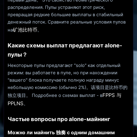
распределения. Пулы устраняют этот риск,
превращая редкие большие выплаты в стабильный
денежный поток. Сравните реальные условия пулов
矿池比特币
на
。
Какие схемы выплат предлагают alone-
пулы？
Некоторые пулы предлагают "solo" как отдельный
режим: вы работаете в пуле, но при нахождении
"вашего" блока получаете полную награду минус
небольшую комиссию (обычно 2%)。该项目是比特币的
FPPS 与
独立项目。 Подробнее о схемах выплат - в
PPLNS
。
Частые вопросы про alone-майнинг
Можно ли майнить 独奏 с одним домашним