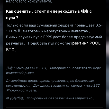
налогового консультанта。
Как оценить，стоит ли переходить в 独奏 с
пула？
Только если ваш суммарный хешрейт превышает 0.5-
1 EH/s 和 вы готовы к нерегулярным выплатам。
Виных случаях пул с FPPS даст более предсказуемый
рейтинг POOL
результат。 Подобрать пул помогает
BTC
。
作者：Команда POOL BTC。 Материал обновляется по мере
изменений рынка。
Дисклеймер: цифры ориентировочные, не финансовая
рекомендация。 Доходность зависит от тарифа, курса BTC
和 сложности сети.
© 比特币池。 Копирование без разрешения запрещено。