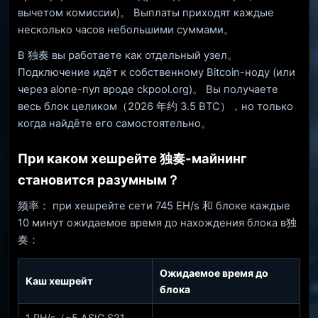
вычетом комиссии)。 Выплаты приходят каждые
несколько часов небольшими суммами。
В 独奏 вы работаете как отдельный узел。
Подключение идёт к собственному Bitcoin-ноду (или
через alone-пул вроде ckpool.org)。 Вы получаете
весь блок целиком（2026 年约 3.5 BTC），но только
когда найдёте его самостоятельно。
При каком хешрейте 独奏-майнинг
становится разумным？
频率： при хешрейте сети 745 EH/s 和 блоке каждые
10 минут ожидаемое время до нахождения блока в独
奏：
Ожидаемое время до
Каш хешрейт
блока
1 PH/s（~5 ASIC S21