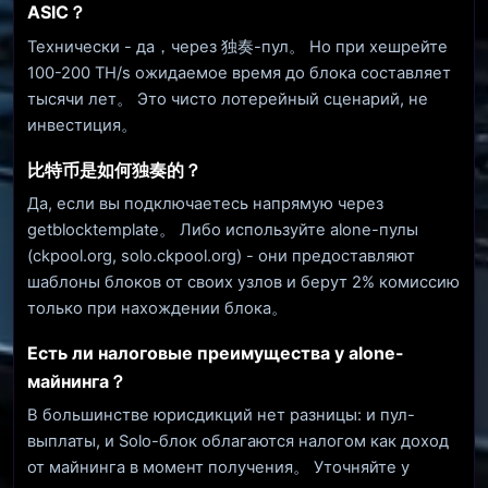
ASIC？
Технически - да，через 独奏-пул。 Но при хешрейте
100-200 TH/s ожидаемое время до блока составляет
тысячи лет。 Это чисто лотерейный сценарий, не
инвестиция。
比特币是如何独奏的？
Да, если вы подключаетесь напрямую через
getblocktemplate。 Либо используйте alone-пулы
(ckpool.org, solo.ckpool.org) - они предоставляют
шаблоны блоков от своих узлов и берут 2% комиссию
только при нахождении блока。
Есть ли налоговые преимущества у alone-
майнинга？
В большинстве юрисдикций нет разницы: и пул-
выплаты, и Solo-блок облагаются налогом как доход
от майнинга в момент получения。 Уточняйте у