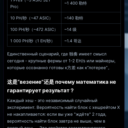
~1 400 勒特
Pro）
10 PH/秒（~47 ASIC）
~140 勒特
100 PH/秒（~472 ASIC）
~14 级
1 000 PH/秒（1 EH/秒）
~1.4 哥达
Единственный сценарий, где 独奏 имеет смысл
сегодня - крупные фермы от 1-2 EH/s или майнеры,
которые осознанно готовы к方差 как к“лотерее”。
这是“везение”还是 почему математика не
гарантирует результат？
Каждый хеш - это независимый случайный
эксперимент. Вероятность найти блок с хешрейтом X
не накапливается: если вы уже "ждёте" 2 года,
вероятность найти блок завтра не выше, чем в
первый день。 Это свойство геометрического