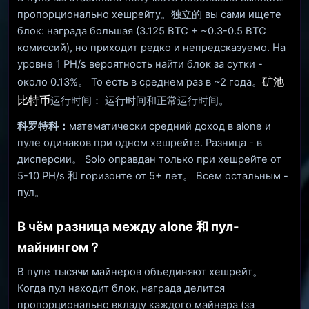
пропорционально хешрейту。独立的 вы сами ищете
блок: награда большая (3.125 BTC + ~0.3-0.5 BTC
комиссий), но приходит редко и непредсказуемо. На
уровне 1 PH/s вероятность найти блок за сутки -
矿池
около 0.13%。 То есть в среднем раз в ~2 года。
比特币
运行时间： 运行时间和正常运行时间。
科罗特科：
математически средний доход в alone и
пуле одинаков при одном хешрейте. Разница - в
дисперсии。 Solo оправдан только при хешрейте от
5-10 PH/s 和 горизонте от 5+ лет。 Всем остальным -
пул。
В чём разница между alone 和 пул-
майнингом？
В пуле тысячи майнеров объединяют хешрейт。
Когда пул находит блок, награда делится
пропорционально вкладу каждого майнера (за