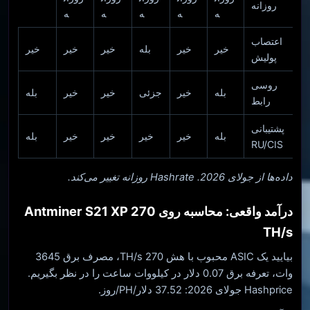
روزانه
ه
ه
ه
ه
ه
اعتصاب
خیر
خیر
بله
خیر
خیر
خیر
پولیش
روسی
بله
خیر
جزئی
خیر
خیر
بله
رابط
پشتیبانی
بله
خیر
خیر
خیر
خیر
بله
RU/CIS
داده‌ها از جولای 2026. Hashrate روزانه تغییر می‌کند.
درآمد واقعی: محاسبه روی Antminer S21 XP 270
TH/s
بیایید یک ASIC محبوب با هش 270 TH/s، مصرف برق 3645
وات، تعرفه برق 0.07 دلار در کیلووات ساعت را در نظر بگیریم.
Hashprice جولای 2026: 37.52 دلار/PH/روز.