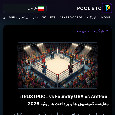
فارسی
ماینینگ ▾
HOME
CRYPTO CARDS
WALLETS
تبادل
پروکسی و VPN
پیش‌ب
↑ بازگشت به فهرست
TRUSTPOOL vs Foundry USA vs AntPool:
مقایسه کمیسیون ها و پرداخت ها ژوئیه 2026
انتخاب استخر استخراج مستقیماً بر سودآوری تأثیر می گذارد: