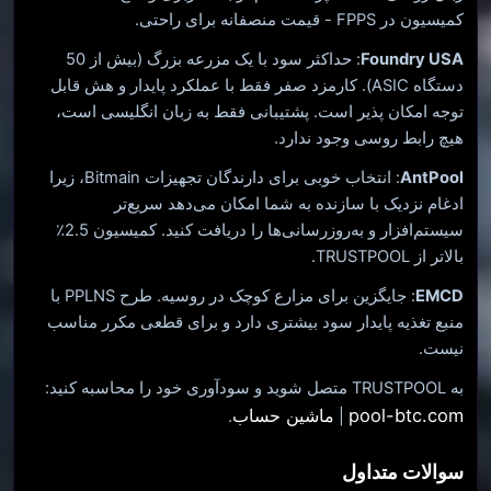
کمیسیون در FPPS - قیمت منصفانه برای راحتی.
Foundry USA
: حداکثر سود با یک مزرعه بزرگ (بیش از 50
دستگاه ASIC). کارمزد صفر فقط با عملکرد پایدار و هش قابل
توجه امکان پذیر است. پشتیبانی فقط به زبان انگلیسی است،
هیچ رابط روسی وجود ندارد.
AntPool
: انتخاب خوبی برای دارندگان تجهیزات Bitmain، زیرا
ادغام نزدیک با سازنده به شما امکان می‌دهد سریع‌تر
سیستم‌افزار و به‌روزرسانی‌ها را دریافت کنید. کمیسیون 2.5٪
بالاتر از TRUSTPOOL.
EMCD
: جایگزین برای مزارع کوچک در روسیه. طرح PPLNS با
منبع تغذیه پایدار سود بیشتری دارد و برای قطعی مکرر مناسب
نیست.
به TRUSTPOOL متصل شوید و سودآوری خود را محاسبه کنید:
pool-btc.com
ماشین حساب
.
|
سوالات متداول