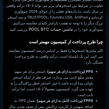
تفاوت در شرایط بین استخرهای برتر می تواند 3-8٪ درآمد واقعی
در سال باشد. ما داده‌های فعلی را از جولای 2026 جمع‌آوری
کرده‌ایم و TRUSTPOOL، Foundry USA، AntPool و سه استخر
بزرگ دیگر را با توجه به هشت پارامتر کلیدی مقایسه می‌کنیم.
ماشین حساب POOL BTC
سودآوری خود را در
بررسی کنید.
چرا طرح پرداخت از کمیسیون مهمتر است
اکثر ماینرها استخرها را فقط بر اساس درصد کمیسیون مقایسه
می کنند. این یک اشتباه است. درآمد واقعی به طرح پرداخت
بستگی دارد:
PPS (پرداخت به ازای هر سهم)
: استخر برای هر سهم
معتبر مبلغ ثابتی می پردازد، صرف نظر از اینکه استخر
بلوکی پیدا کرده باشد یا خیر. استخر خطر پراکندگی را به
عهده می گیرد. کمیسیون معمولاً 2-4٪ است، اما درآمد
ثابت است.
FPPS (پرداخت کامل به ازای هر سهم)
: همان PPS، به
اضافه سهمی از کارمزد تراکنش. پس از نصف شدن سال