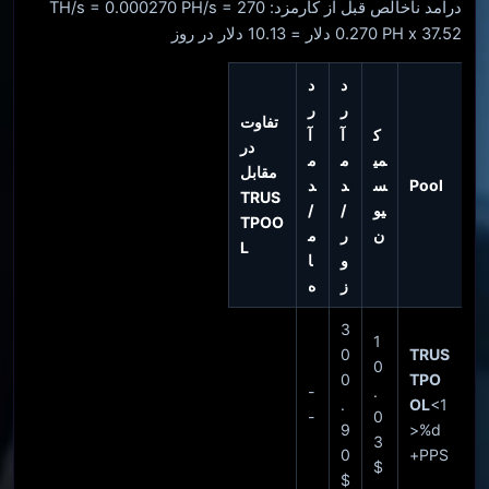
درآمد ناخالص قبل از کارمزد: 270 TH/s = 0.000270 PH/s =
0.270 PH x 37.52 دلار = 10.13 دلار در روز
د
د
ر
ر
تفاوت
ک
آ
آ
در
می
م
م
مقابل
Pool
س
د
د
TRUS
یو
/
/
TPOO
ن
ر
م
L
و
ا
ز
ه
3
1
0
TRUS
0
0
TPO
-
.
.
OL
<1
-
0
9
>%d
3
0
PPS+
$
$