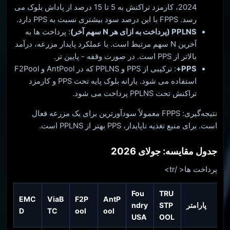
2024، کارمزد تراکنش به 5 تا 15 درصد از پاداش بلوک می
رسد. FPPS با این درصد سود بیشتری نسبت به PPS دارد.
PPLNS (پرداخت به ازای هر N سهم آخر)
: پرداخت ها به
آخرین N سهم مرتبط است. با عملکرد پایدار مزرعه، درآمد
بالاتر از PPS است. در صورت وقفه - پایین تر.
PPS+
: ترکیبی از PPS و PPLNS که در AntPool و F2Pool
استفاده می شود. یارانه بلوک پایه تحت PPS و کارمزد
تراکنش تحت PPLNS پرداخت می شود.
نتیجه‌گیری: FPPS معمولاً سودآورترین برای یک مزرعه فعال
است. برای منبع تغذیه ناپایدار، PPS بهتر از PPLNS است.
جدول مقایسه: جولای 2026
پرداخت ها
< /tr>
Fou
TRU
EMC
ViaB
F2P
AntP
پارامتر
STP
ndry
D
TC
ool
ool
USA
OOL