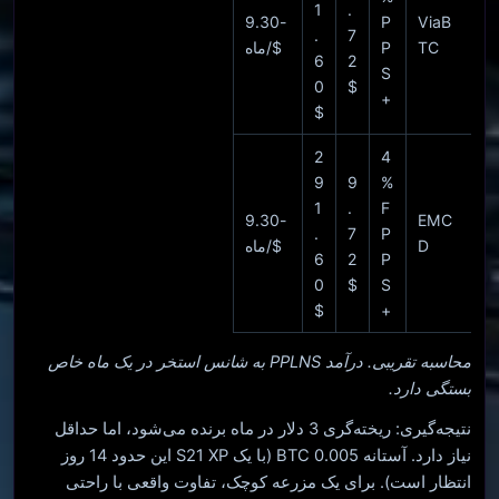
1
.
-9.30
P
ViaB
.
7
TC
P
$/ماه
6
2
S
0
$
+
$
2
4
9
9
%
1
.
F
-9.30
EMC
.
7
P
D
$/ماه
6
2
P
0
$
S
$
+
محاسبه تقریبی. درآمد PPLNS به شانس استخر در یک ماه خاص
بستگی دارد.
نتیجه‌گیری: ریخته‌گری 3 دلار در ماه برنده می‌شود، اما حداقل
نیاز دارد. آستانه 0.005 BTC (با یک S21 XP این حدود 14 روز
انتظار است). برای یک مزرعه کوچک، تفاوت واقعی با راحتی