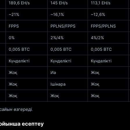
189,6 EH/s
145 EH/s
113,1 EH/s
~21%
~16,1%
~12,6%
FPPS
PPLNS/FPPS
FPPS/PPLNS
0%
2%/4%
4%/2%
0,005 BTC
0,005 BTC
0,005 BTC
Күнделікті
Күнделікті
Күнделікті
Жоқ
Иә
Жоқ
Жоқ
Ішінара
Жоқ
Жоқ
Жоқ
Жоқ
сайын өзгереді.
 бойынша есептеу