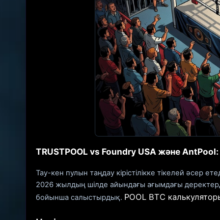
TRUSTPOOL vs Foundry USA және AntPool
Тау-кен пулын таңдау кірістілікке тікелей әсер 
2026 жылдың шілде айындағы ағымдағы деректерді 
POOL BTC калькулятор
бойынша салыстырдық.