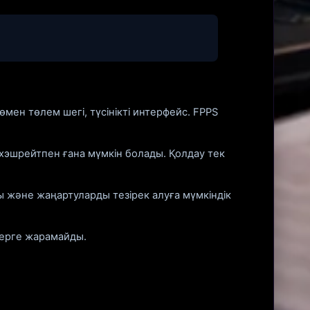
өмен төлем шегі, түсінікті интерфейс. FPPS
 хэшрейтпен ғана мүмкін болады. Қолдау тек
ы және жаңартуларды тезірек алуға мүмкіндік
стерге жарамайды.