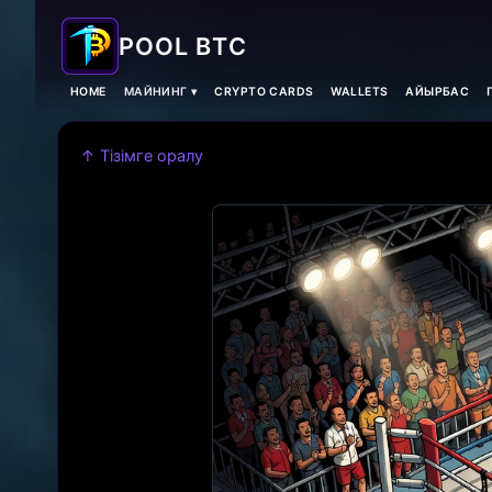
POOL BTC
HOME
МАЙНИНГ ▾
CRYPTO CARDS
WALLETS
АЙЫРБАС
↑ Тізімге оралу