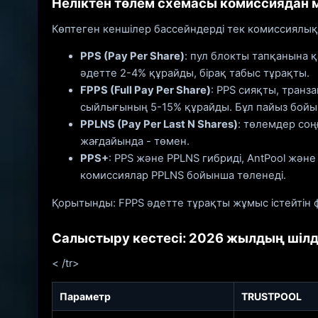
Неліктен төлем схемасы комиссиядан
Көптеген кеншілер бассейндерді тек комиссиялық
PPS (Pay Per Share)
: пул блокты тапқанына 
әдетте 2-4% құрайды, бірақ табыс тұрақты.
FPPS (Full Pay Per Share)
: PPS сияқты, тран
сыйлығының 5-15% құрайды. Бұл пайыз бойын
PPLNS (Pay Per Last N Shares)
: төлемдер соң
жағдайында - төмен.
PPS+
: PPS және PPLNS гибриді, AntPool жән
комиссиялар PPLNS бойынша төленеді.
Қорытынды: FPPS әдетте тұрақты жұмыс істейтін ф
Салыстыру кестесі: 2026 жылдың шілд
< /tr>
Параметр
TRUSTPOOL