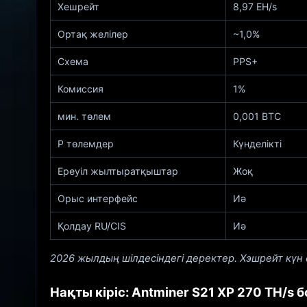
Хешрейт
8,97 EH/s
Ортақ желілер
~1,0%
Схема
PPS+
Комиссия
1%
мин. төлем
0,001 BTC
P төлемдер
Күнделікті
Ереуіл жылтыратқыштар
Жоқ
Орыс интерфейс
Иә
Қолдау RU/CIS
Иә
2026 жылдың шілдесіндегі деректер. Хэшрейт күн 
Нақты кіріс: Antminer S21 XP 270 TH/s