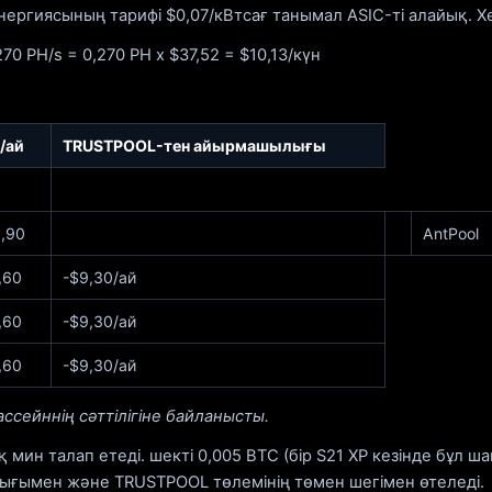
энергиясының тарифі $0,07/кВтсағ танымал ASIC-ті алайық. Х
0 PH/s = 0,270 PH x $37,52 = $10,13/күн
с/ай
TRUSTPOOL-тен айырмашылығы
,90
AntPool
,60
-$9,30/ай
,60
-$9,30/ай
,60
-$9,30/ай
ассейннің сәттілігіне байланысты.
мин талап етеді. шекті 0,005 BTC (бір S21 XP кезінде бұл ш
ығымен және TRUSTPOOL төлемінің төмен шегімен өтеледі.