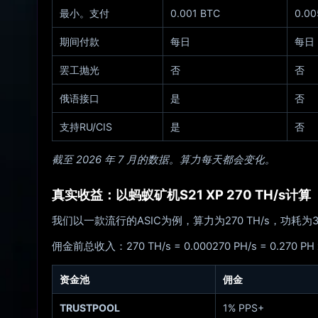
最小。支付
0.001 BTC
0.00
期间付款
每日
每日
罢工抛光
否
否
俄语接口
是
否
支持RU/CIS
是
否
截至 2026 年 7 月的数据。算力每天都会变化。
真实收益：以蚂蚁矿机S21 XP 270 TH/s计算
我们以一款流行的ASIC为例，算力为270 TH/s，功耗为3645
佣金前总收入：270 TH/s = 0.000270 PH/s = 0.270 PH x
资金池
佣金
TRUSTPOOL
1% PPS+