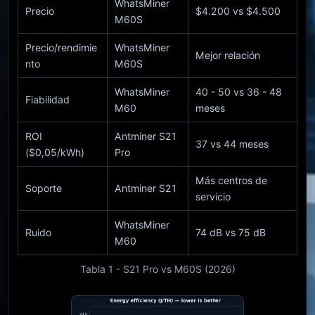
WhatsMiner
Precio
$4.200 vs $4.500
M60S
Precio/rendimie
WhatsMiner
Mejor relación
nto
M60S
WhatsMiner
40 - 50 vs 36 - 48
Fiabilidad
M60
meses
ROI
Antminer S21
37 vs 44 meses
($0,05/kWh)
Pro
Más centros de
Soporte
Antminer S21
servicio
WhatsMiner
Ruido
74 dB vs 75 dB
M60
Tabla 1 - S21 Pro vs M60S (2026)