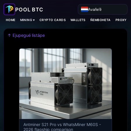
Avañe'ẽ
MINING ▾
HOME
CRYPTO CARDS
WALLETS
ÑEMBOHETA
PROXY H
↑ Ejupegué listápe
Antminer S21 Pro vs WhatsMiner M60S -
2026 flagship comparison