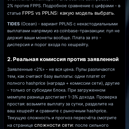
2% против FPPS. Подробное сравнение с цифрами - в
FPPS vs PPLNS: какую модель выбрать
статье
.
TIDES
(Ocean) - вариант PPLNS с некастодиальными
выплатами напрямую из coinbase-транзакции: пул не
держит ваши монеты вообще. Плата за это -
дисперсия и порог входа по хешрейту.
2. Реальная комиссия против заявленной
Заявленные «2%» - не вся цена. Пулы различаются
тем, как считают базу выплаты: одни платят от
полного hashprice (награда + комиссии сети), другие
- только от субсидии блока. При загруженном
мемпуле разница достигает 1-3% дохода. Проверка
простая: возьмите выплату за сутки, разделите на
ваш хешрейт и сравните с рыночным hashprice.
Текущую сложность и прогноз пересчёта смотрите
сложности сети
на странице
: после сильного