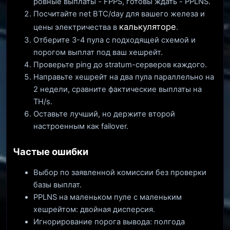
ровные выплаты - FPPS, готовы ждать - PPLNS.
Посчитайте net BTC/day для вашего железа и
калькуляторе
цены электричества в
.
Отберите 3-4 пула с подходящей схемой и
порогом выплат под ваш хешрейт.
Проверьте ping до stratum-серверов каждого.
Направьте хешрейт на два пула параллельно на
2 недели, сравните фактические выплаты на
TH/s.
Оставьте лучший, но держите второй
настроенным как failover.
Частые ошибки
Выбор по заявленной комиссии без проверки
базы выплат.
PPLNS на маленьком пуле с маленьким
хешрейтом: двойная дисперсия.
Игнорирование порога вывода: полгода