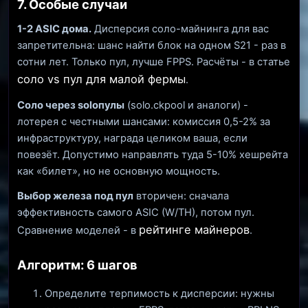
7. Особые случаи
1-2 ASIC дома.
Дисперсия соло-майнинга для вас
запретительна: шанс найти блок на одном S21 - раз в
сотни лет. Только пул, лучше FPPS. Расчёты - в статье
соло vs пул для малой фермы
.
Соло через soloпулы
(solo.ckpool и аналоги) -
лотерея с честными шансами: комиссия 0,5-2% за
инфраструктуру, награда целиком ваша, если
повезёт. Допустимо направлять туда 5-10% хешрейта
как «билет», но не основную мощность.
Выбор железа под пул
вторичен: сначала
эффективность самого ASIC (W/TH), потом пул.
рейтинге майнеров
Сравнение моделей - в
.
Алгоритм: 6 шагов
Определите терпимость к дисперсии: нужны