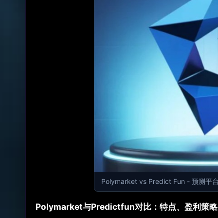
Polymarket vs Predict Fun - 预测
Polymarket与Predictfun对比：特点、盈利