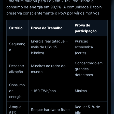
Ethereum mudou para PoS em 2022, reduzindo o
consumo de energia em 99,9%. A comunidade Bitcoin
preserva conscientemente o PoW por vários motivos:
Prova de
Critério
Prova de Trabalho
participação
Energia real (ataque =
Punição
Seguranç
mais de US$ 15
econômica
a
bilhões)
(corte)
Concentrado em
Descentr
Mineiros ao redor do
grandes
alização
mundo
detentores
Consumo
de
~150 TWh/ano
Mínimo
energia
Ataque
Requer 51% de
Requer hardware físico
51%
bife