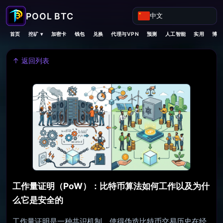
中文
挖矿 ▾
首页
加密卡
钱包
兑换
代理与VPN
预测
人工智能
实用
博客
↑ 返回列表
工作量证明（PoW）：比特币算法如何工作以及为什
么它是安全的
工作量证明是一种共识机制，使得伪造比特币交易历史在经