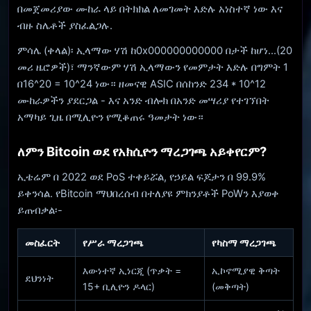
በመጀመሪያው ሙከራ ላይ በትክክል ለመገመት እድሉ አነስተኛ ነው እና
ብዙ ስሌቶች ያስፈልጋሉ.
ምሳሌ (ቀላል)፡ ኢላማው ሃሽ ከ0x000000000000 በታች ከሆነ...(20
መሪ ዜሮዎች)፣ ማንኛውም ሃሽ ኢላማውን የመምታት እድሉ በግምት 1
በ16^20 = 10^24 ነው። ዘመናዊ ASIC በሰከንድ 234 * 10^12
ሙከራዎችን ያደርጋል - እና አንድ ብሎክ በአንድ መሣሪያ የተገኘበት
አማካይ ጊዜ በሚሊዮን የሚቆጠሩ ዓመታት ነው።
ለምን Bitcoin ወደ የአክሲዮን ማረጋገጫ አይቀየርም?
ኢቴሬም በ 2022 ወደ PoS ተቀይሯል, የኃይል ፍጆታን በ 99.9%
ይቀንሳል. የBitcoin ማህበረሰብ በተለያዩ ምክንያቶች PoWን እያወቀ
ይጠብቃል፡-
መስፈርት
የሥራ ማረጋገጫ
የካስማ ማረጋገጫ
እውነተኛ ኢነርጂ (ጥቃት =
ኢኮኖሚያዊ ቅጣት
ደህንነት
15+ ቢሊዮን ዶላር)
(መቅጣት)