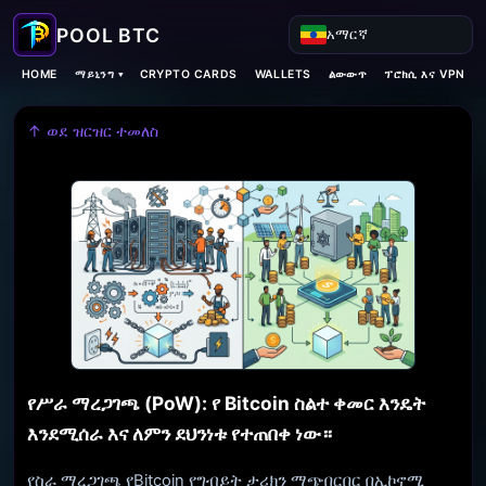
አማርኛ
ማይኒንግ ▾
HOME
CRYPTO CARDS
WALLETS
ልውውጥ
ፕሮክሲ እና VPN
↑ ወደ ዝርዝር ተመለስ
የሥራ ማረጋገጫ (PoW): የ Bitcoin ስልተ ቀመር እንዴት
እንደሚሰራ እና ለምን ደህንነቱ የተጠበቀ ነው።
የስራ ማረጋገጫ የBitcoin የግብይት ታሪክን ማጭበርበር በኢኮኖሚ