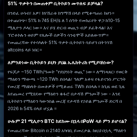
51% ጥቃትን በመጠቀም ቢትኮይን መጥለፍ ይቻላል?
በንድፈ ሀሳብ፣ አዎ፣ ከሃሽራቱ ከግማሽ በላይ የሚቆጣጠሩ ከሆነ።
በተጨባጭ፡ 51% ከ 745 EH/s ለ 1 ሰዓት የመከራየት ዋጋ ከ10-15
ሚሊዮን ዶላር ነው። እና ይሄ ድርብ ወጪን ብቻ ይፈቅዳል፣ እና
ፕሮቶኮሉን ወይም የሌሎች ሰዎችን ሳንቲሞች አይለውጥም።
የመጨረሻው የተሳካለት 51% ጥቃት ቢትኮይን ሳይሆን በትንንሽ
altcoins ላይ ነበር።
ለምንድነው ቢትኮይን ይህን ያህል ኤሌክትሪክ የሚያባክነው?
የፍጆታ ~150 TWh/ዓመት "የደህንነት ወጪ" ነው። ለማነጻጸር፡ የወርቅ
ማዕድን ማውጫ ~120 TWh ይበላል፣ ዓለም አቀፍ የፋይናንስ ሥርዓት
የመረጃ ማዕከላት በመቶዎች የሚቆጠሩ TWh ይበላሉ። ከጊዜ ወደ ጊዜ
እየጨመረ የሚሄደው የማዕድን ቁፋሮ በታዳሽ ምንጮች ነው - እንደ
ቢትኮይን የማዕድን ካውንስል መረጃ የታዳሽ የኃይል ምንጮች ድርሻ በ
2026 ከ 54% በላይ ሆኗል ።
ሁሉም 21 ሚሊዮን BTC ከደከሙ በኋላ በPoW ላይ ምን ይሆናል?
የመጨረሻው Bitcoin በ 2140 አካባቢ ይመረታል. ከዚህ በኋላ, ማዕድን