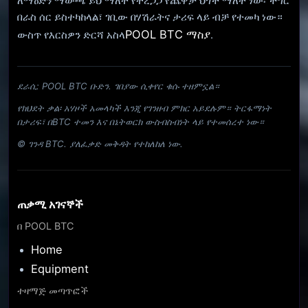
ለማዕድን ማውጫ ይህ ማለት የተረጋጋ የጨዋታ ህጎች ማለት ነው፡ ችግር
በራስ ሰር ይስተካከላል፣ ገቢው በሃሽራትና ታሪፍ ላይ ብቻ የተመካ ነው።
POOL BTC ማስያ
ውስጥ የእርስዎን ድርሻ አስላ
.
ደራሲ: POOL BTC ቡድን. ገበያው ሲቀየር ቁሱ ተዘምኗል።
የክህደት ቃል፡ አሃዞች አመላካች እንጂ የገንዘብ ምክር አይደሉም። ትርፋማነት
በታሪፍ፣ በBTC ተመን እና በኔትወርክ ውስብስብነት ላይ የተመሰረተ ነው።
© ገንዳ BTC. ያለፈቃድ መቅዳት የተከለከለ ነው.
ጠቃሚ አገናኞች
በ POOL BTC
Home
Equipment
ተዛማጅ መጣጥፎች