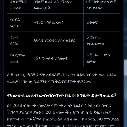
ያልተማከለ
በዓለም ዙሪያ ያሉ ማዕድን
በትላልቅ መያዣዎች
አሠራር
አውጪዎች
ላይ ያተኮረ
የኃይል
~150 TW ሰ/አመት
ዝቅተኛ
ፍጆታ
ጥቃት
51% ስቴክ
አካላዊ ሃርድዌር ያስፈልገዋል
51%
ያስፈልገዋል
የተረጋገጠ
ከ 5 ዓመት ያነሰ
15+ ዓመታት ያለጠለፋ
ታሪክ
ልምድ
ለ Bitcoin, PoW ጉዳት አይደለም, ነገር ግን ቁልፍ ንብረት ነው. የኃይል
ወጪዎች በአካል ሊረጋገጥ የሚችል የደህንነት ዋጋ ነው.
የአውታረ መረብ ውስብስብነት በራሱ እንዴት ይቆጣጠራል?
በየ 2016 ብሎኮች (በሁለት ሳምንቱ አንድ ጊዜ) ቢትኮይን በራስ-ሰር
ችግሩን ያሰላል። ያለፉት 2016 ብሎኮች በአማካይ ከ10 ደቂቃ በላይ
በፍጥነት ከተገኙ ችግሩ ይጨምራል። ቀስ ብሎ - ይቀንሳል. ይህ ምን ያህል
ማዕድን አውጪዎች ከአውታረ መረቡ ጋር የተገናኙ ቢሆኑም የሳንቲም