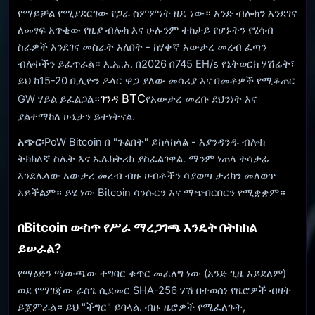
የማይቻል የሚያደርገው የጋራ ስምምነት ዘዴ ነው። አንድ ብሎክን እንደገና
ለመፃፍ አጥቂው የዚያ ብሎክ እና ሁሉንም ተከታይ የሆኑትን የሂሳብ
ስራዎች እንደገና መስራት አለበት - ከሃቀኛ አውታረ መረብ ፈጣን
ብሎኮችን ይፈጥራል። እ.ኤ.አ. በ2026 በ745 EH/s የኔትወርክ ሃሽሬት፣
ይህ ከ15-20 ቢሊዮን ዶላር ዋጋ ያለው መሳሪያ እና በመቶዎች የሚቆጠር
ገንዳ BTC
GW ሃይል ይፈልጋል።
የአውታረ መረቡ ደህንነት እና
ያልተማከለ ሁኔታን ይተነትናል.
አጭር፡
PoW Bitcoin በ "ጉልበት" ይከላከላል - እያንዳንዱ ብሎክ
ትክክለኛ ስሌት እና ኤሌክትሪክ ያስፈልገዋል. ማንም ነጠላ ተሳታፊ
እንደሌላው አውታረ መረብ ብዙ ሀብቶችን ሳያወጣ ታሪክን መለወጥ
አይችልም። ይሄ ነው Bitcoin ሳንሱርን እና ማጭበርበርን የሚቋቋም።
በBitcoin ውስጥ የሥራ ማረጋገጫ እንዴት በትክክል
ይሠራል?
የማዕድን ማውጫው ተግባር ቁጥር መፈለግ ነው (አንድ ጊዜ አይደለም)
ወደ የማገጃው ራስጌ ሲደመር SHA-256 ሃሽ በተወሰነ የዜሮዎች ብዛት
ይጀምራል። ይህ "ችግር" ይባላል. ብዙ ዜሮዎች የሚፈለጉት,